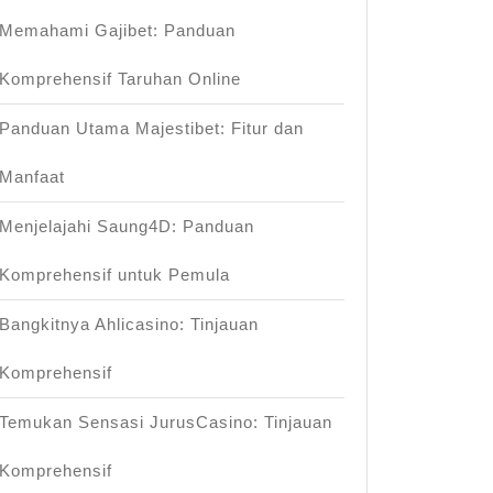
Memahami Gajibet: Panduan
Komprehensif Taruhan Online
Panduan Utama Majestibet: Fitur dan
Manfaat
Menjelajahi Saung4D: Panduan
Komprehensif untuk Pemula
Bangkitnya Ahlicasino: Tinjauan
Komprehensif
Temukan Sensasi JurusCasino: Tinjauan
Komprehensif