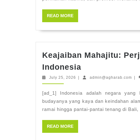
READ
READ MORE
MORE
Keajaiban Mahajitu: Per
Keajaiban
Indonesia
Mahajitu:
July
adm
July 25, 2026
|
admin@agharab.com
|
Perjalanan
25,
2026
Budaya
[ad_1] Indonesia adalah negara yang 
Melalui
budayanya yang kaya dan keindahan alam
ramai hingga pantai-pantai tenang di Bali, 
Indonesia
READ
READ MORE
MORE