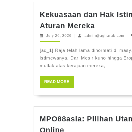
Kekuasaan dan Hak Isti
Kekuasaa
Aturan Mereka
dan
July
adm
July 26, 2026
|
admin@agharab.com
|
Hak
26,
2026
Istimewa
[ad_1] Raja telah lama dihormati di mas
Para
istimewanya. Dari Mesir kuno hingga Ero
mutlak atas kerajaan mereka,
Raja:
Menjelaja
READ
READ MORE
Aturan
MORE
Mereka
MPO88asia: Pilihan Uta
MPO88asia:
Online