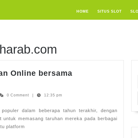
HOME
SITUS SLOT
SL
harab.com
an Online bersama
in@agharab.com
0 Comment
|
12:35 pm
 populer dalam beberapa tahun terakhir, dengan
net untuk memasang taruhan mereka pada berbagai
tu platform