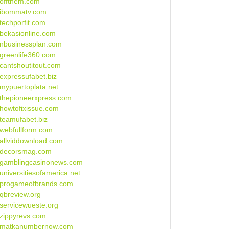
offthem.com
ibommatv.com
techporfit.com
bekasionline.com
nbusinessplan.com
greenlife360.com
cantshoutitout.com
expressufabet.biz
mypuertoplata.net
thepioneerxpress.com
howtofixissue.com
teamufabet.biz
webfullform.com
allviddownload.com
decorsmag.com
gamblingcasinonews.com
universitiesofamerica.net
progameofbrands.com
qbreview.org
servicewueste.org
zippyrevs.com
matkanumbernow.com