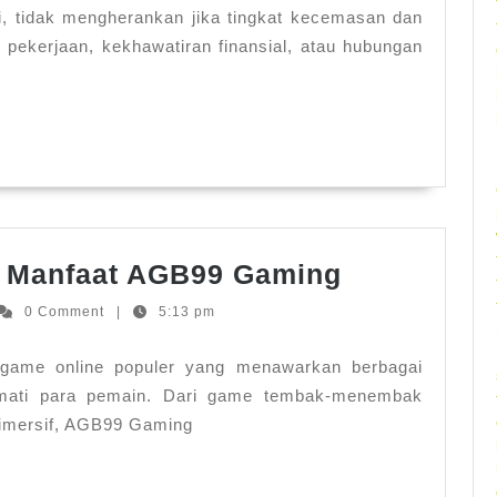
n
ni, tidak mengherankan jika tingkat kecemasan dan
ektif
 pekerjaan, kekhawatiran finansial, atau hubungan
tuk
ngelola
cemasan
n
res
Menjelajah
n Manfaat AGB99 Gaming
Sensasi
in@agharab.com
0 Comment
|
5:13 pm
dan
Manfaat
game online populer yang menawarkan berbagai
AGB99
mati para pemain. Dari game tembak-menembak
 imersif, AGB99 Gaming
Gaming