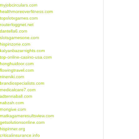
myjobcirculars.com
healthmoreoverfitness.com
topslotxgames.com
routerloggnet.net
dantella6.com
slotsgamesone.com
hispinzone.com
kalyanbazarnights.com
top-online-casino-usa.com
honghuidoor.com
flowingtravel.com
nineniki.com
brandiospecialists.com
medicalcare7.com
adtennaball.com
nabzah.com
mongive.com
matkagameresultsview.com
getsolutionsonline.com
hispinner.org
criticalinsurance.info