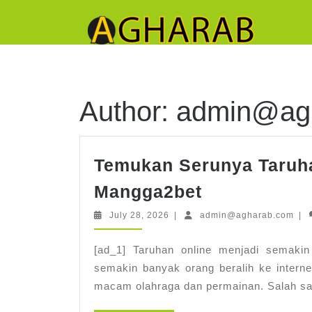
Skip
to
content
Author:
admin@ag
Temukan Serunya Taruh
Temukan
Mangga2bet
Serunya
July
adm
July 28, 2026
|
admin@agharab.com
|
Taruhan
28,
2026
Online
[ad_1] Taruhan online menjadi semakin
bersama
semakin banyak orang beralih ke inter
macam olahraga dan permainan. Salah sa
Mangga2bet