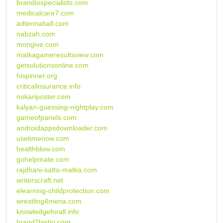
brandiospecialists.com
medicalcare7.com
adtennaball.com
nabzah.com
mongive.com
matkagameresultsview.com
getsolutionsonline.com
hispinner.org
criticalinsurance.info
nokariposter.com
kalyan-guessing-nightplay.com
gameofpanels.com
androidappsdownloader.com
usetimenow.com
healthblow.com
gohelpmate.com
rajdhani-satta-matka.com
writerscraft.net
elearning-childprotection.com
wrestling4mena.com
knowledgeforall.info
brand2lastio.com