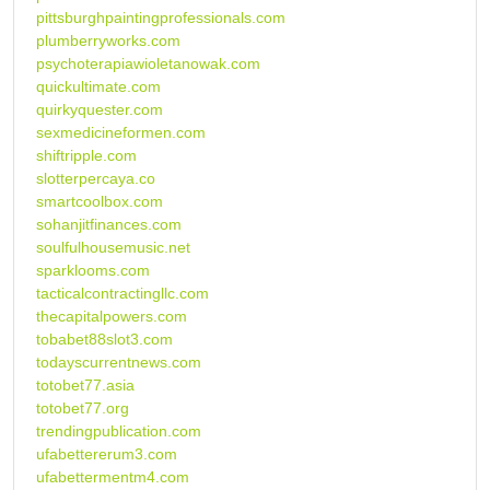
pittsburghpaintingprofessionals.com
plumberryworks.com
psychoterapiawioletanowak.com
quickultimate.com
quirkyquester.com
sexmedicineformen.com
shiftripple.com
slotterpercaya.co
smartcoolbox.com
sohanjitfinances.com
soulfulhousemusic.net
sparklooms.com
tacticalcontractingllc.com
thecapitalpowers.com
tobabet88slot3.com
todayscurrentnews.com
totobet77.asia
totobet77.org
trendingpublication.com
ufabettererum3.com
ufabettermentm4.com