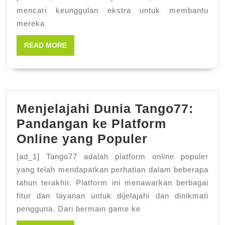
Atlet
mencari keunggulan ekstra untuk membantu
dan
mereka
Pengge
Kebuga
READ
READ MORE
MORE
di
Mana
Saja
Menjelajahi Dunia Tango77:
Pandangan ke Platform
Menjelajahi
Online yang Populer
Dunia
[ad_1] Tango77 adalah platform online populer
Tango77:
yang telah mendapatkan perhatian dalam beberapa
Pandangan
tahun terakhir. Platform ini menawarkan berbagai
fitur dan layanan untuk dijelajahi dan dinikmati
ke
pengguna. Dari bermain game ke
Platform