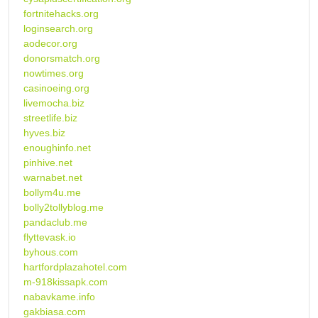
fortnitehacks.org
loginsearch.org
aodecor.org
donorsmatch.org
nowtimes.org
casinoeing.org
livemocha.biz
streetlife.biz
hyves.biz
enoughinfo.net
pinhive.net
warnabet.net
bollym4u.me
bolly2tollyblog.me
pandaclub.me
flyttevask.io
byhous.com
hartfordplazahotel.com
m-918kissapk.com
nabavkame.info
gakbiasa.com