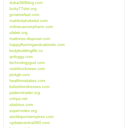
dubai360blog.com
lucky77slot.org
growmefast.com
mahkotahokislot.com
onlinecancerpharm.com
ufalek.org
mattress-disposal.com
happyflooringandcabinets.com
bodybuildinglife.co
qrdoggy.com
technologygud.com
realshocknews.com
pickgb.com
healthmistakes.com
ksfashiondresses.com
patterntrader.org
cnhpa.net
sitalotus.com
supernotes.org
worldsportsempires.com
updatecentral360.com