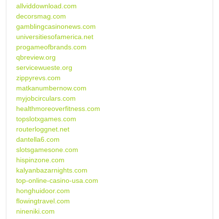
allviddownload.com
decorsmag.com
gamblingcasinonews.com
universitiesofamerica.net
progameofbrands.com
qbreview.org
servicewueste.org
zippyrevs.com
matkanumbernow.com
myjobcirculars.com
healthmoreoverfitness.com
topslotxgames.com
routerloggnet.net
dantella6.com
slotsgamesone.com
hispinzone.com
kalyanbazarnights.com
top-online-casino-usa.com
honghuidoor.com
flowingtravel.com
nineniki.com