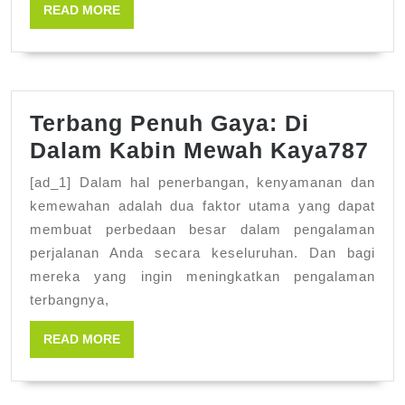
Online
READ
READ MORE
MORE
yang
Populer
Terbang Penuh Gaya: Di
Te
Dalam Kabin Mewah Kaya787
Pe
[ad_1] Dalam hal penerbangan, kenyamanan dan
Ga
kemewahan adalah dua faktor utama yang dapat
Di
membuat perbedaan besar dalam pengalaman
perjalanan Anda secara keseluruhan. Dan bagi
Da
mereka yang ingin meningkatkan pengalaman
Ka
terbangnya,
Me
Ka
READ
READ MORE
MORE