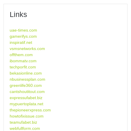
Links
uae-times.com
gamerifys.com
inspiratif.net
vsmsnetworks.com
offthem.com
ibommatv.com
techporfit.com
bekasionline.com
nbusinessplan.com
greenlife360.com
cantshoutitout.com
expressufabet.biz
mypuertoplata.net
thepioneerxpress.com
howtofixissue.com
teamufabet.biz
webfullform.com