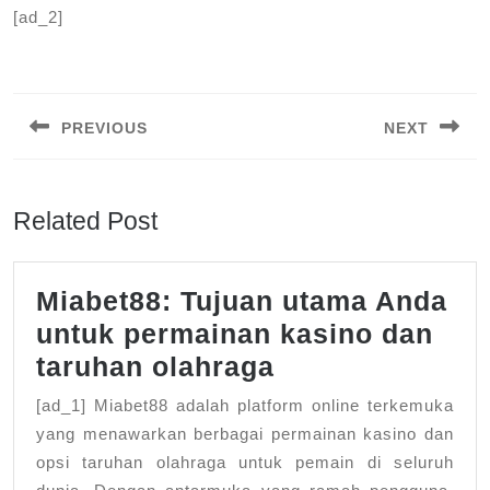
[ad_2]
Post
navigation
PREVIOUS
NEXT
Previous
Next
post:
post:
Related Post
Miabet88: Tujuan utama Anda
untuk permainan kasino dan
Miabet88:
taruhan olahraga
Tujuan
[ad_1] Miabet88 adalah platform online terkemuka
utama
yang menawarkan berbagai permainan kasino dan
Anda
opsi taruhan olahraga untuk pemain di seluruh