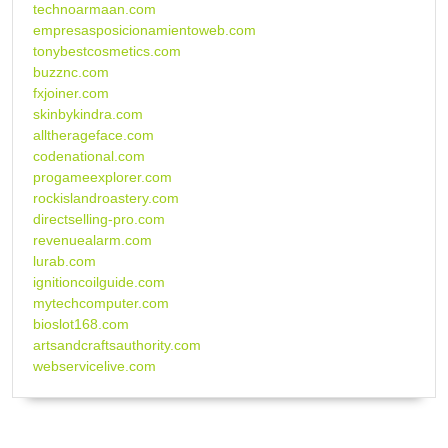
technoarmaan.com
empresasposicionamientoweb.com
tonybestcosmetics.com
buzznc.com
fxjoiner.com
skinbykindra.com
alltherageface.com
codenational.com
progameexplorer.com
rockislandroastery.com
directselling-pro.com
revenuealarm.com
lurab.com
ignitioncoilguide.com
mytechcomputer.com
bioslot168.com
artsandcraftsauthority.com
webservicelive.com