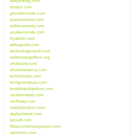
dailylinking.com
dnafyx.com
giocolenuvole.com
iyouessential.com
withloveamity.com
youlearncode.com
fxyatirim.com
abbuguide.com
technologyresult.com
webhostingoffers.org
whatszow.com
ehomeamerca.com
techintendo.com
techgreenpure.com
bestdropshipstore.com
cartelreviews.com
surfsway.com
nailartproduct.com
digitactseed.com
lvlcraft.com
90secondmoneyloans.com
xenmicro.com