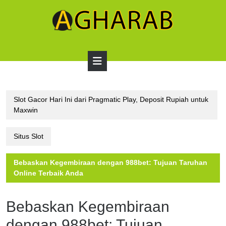
Skip
to
content
Open
Button
Slot Gacor Hari Ini dari Pragmatic Play, Deposit Rupiah untuk
Maxwin
Situs Slot
Bebaskan Kegembiraan dengan 988bet: Tujuan Taruhan
Online Terbaik Anda
Bebaskan Kegembiraan
dengan 988bet: Tujuan