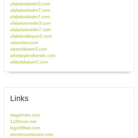
ufabetunitedm3.com
ufabetunitedm7.com
ufabetuskedm7.com
ufabetutoredm3.com
ufabetutoredm7.com
ufabetvalleyum3.com
veloxview.com
westufabetm3.com
whiskeybrothersllc.com
wildufabetum7.com
Links
stagehubs.com
1x2forum.net
login99bet.com
secretcourtesans.com