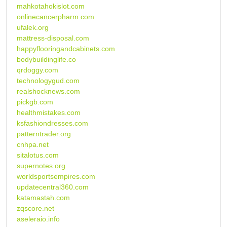
mahkotahokislot.com
onlinecancerpharm.com
ufalek.org
mattress-disposal.com
happyflooringandcabinets.com
bodybuildinglife.co
qrdoggy.com
technologygud.com
realshocknews.com
pickgb.com
healthmistakes.com
ksfashiondresses.com
patterntrader.org
cnhpa.net
sitalotus.com
supernotes.org
worldsportsempires.com
updatecentral360.com
katamastah.com
zqscore.net
aseleraio.info