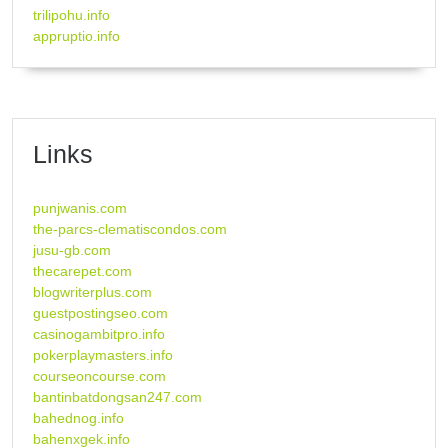
trilipohu.info
appruptio.info
Links
punjwanis.com
the-parcs-clematiscondos.com
jusu-gb.com
thecarepet.com
blogwriterplus.com
guestpostingseo.com
casinogambitpro.info
pokerplaymasters.info
courseoncourse.com
bantinbatdongsan247.com
bahednog.info
bahenxgek.info