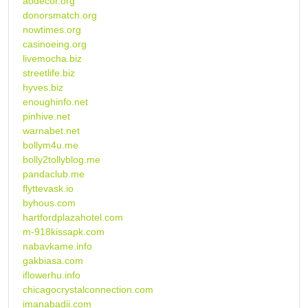
aodecor.org
donorsmatch.org
nowtimes.org
casinoeing.org
livemocha.biz
streetlife.biz
hyves.biz
enoughinfo.net
pinhive.net
warnabet.net
bollym4u.me
bolly2tollyblog.me
pandaclub.me
flyttevask.io
byhous.com
hartfordplazahotel.com
m-918kissapk.com
nabavkame.info
gakbiasa.com
iflowerhu.info
chicagocrystalconnection.com
imanabadii.com