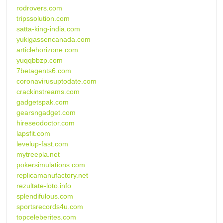
rodrovers.com
tripssolution.com
satta-king-india.com
yukigassencanada.com
articlehorizone.com
yuqqbbzp.com
7betagents6.com
coronavirusuptodate.com
crackinstreams.com
gadgetspak.com
gearsngadget.com
hireseodoctor.com
lapsfit.com
levelup-fast.com
mytreepla.net
pokersimulations.com
replicamanufactory.net
rezultate-loto.info
splendifulous.com
sportsrecords4u.com
topceleberites.com