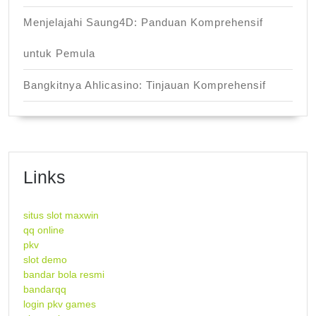
Menjelajahi Saung4D: Panduan Komprehensif
untuk Pemula
Bangkitnya Ahlicasino: Tinjauan Komprehensif
Links
situs slot maxwin
qq online
pkv
slot demo
bandar bola resmi
bandarqq
login pkv games