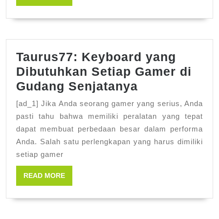
MORE
Ketahui
Taurus77: Keyboard yang
Dibutuhkan Setiap Gamer di
Taurus77:
Gudang Senjatanya
Keyboard
[ad_1] Jika Anda seorang gamer yang serius, Anda
yang
pasti tahu bahwa memiliki peralatan yang tepat
Dibutuhkan
dapat membuat perbedaan besar dalam performa
Anda. Salah satu perlengkapan yang harus dimiliki
Setiap
setiap gamer
Gamer
di
READ
READ MORE
MORE
Gudang
Senjatanya