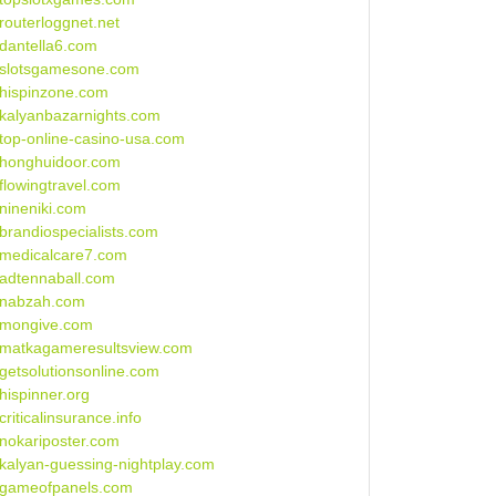
routerloggnet.net
dantella6.com
slotsgamesone.com
hispinzone.com
kalyanbazarnights.com
top-online-casino-usa.com
honghuidoor.com
flowingtravel.com
nineniki.com
brandiospecialists.com
medicalcare7.com
adtennaball.com
nabzah.com
mongive.com
matkagameresultsview.com
getsolutionsonline.com
hispinner.org
criticalinsurance.info
nokariposter.com
kalyan-guessing-nightplay.com
gameofpanels.com