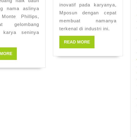
Dunia
edang naik daun
inovatif pada karyanya,
Kreat
ng nama aslinya
Seni
Mposun dengan cepat
Monte Phillips,
yang
membuat namanya
at gelombang
Perlu
terkenal di industri ini.
 karya seninya
Anda
READ
READ MORE
Ketahui
an
MORE
READ
 MORE
MORE