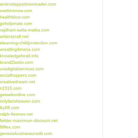
androidappsdownloader.com
usetimenow.com
healthblow.com
gohelpmate.com
rajdhani-satta-matka.com
writerscraft.net
elearning-childprotection.com
wrestling4mena.com
knowledgeforall.info
brand2lastio.com
usadigitalservices.com
socialhoppers.com
creativedream.net
n2315.com
getwebonline.com
onlyfansheaven.com
lky08.com
ralph-fiennes.net
fielder-maximum-discount.net
fitfllex.com
genesisbusinesscredit.com