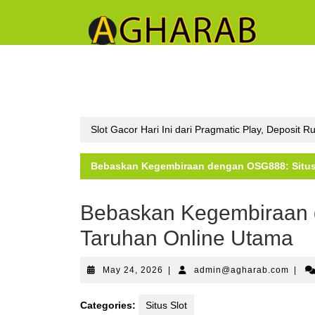
Skip
to
content
Slot Gacor Hari Ini dari Pragmatic Play, Deposit 
Bebaskan Kegembiraan dengan OSG888: Situs
Bebaskan Kegembiraan 
Taruhan Online Utama
May
admi
May 24, 2026
|
admin@agharab.com
|
24,
2026
Categories:
Situs Slot