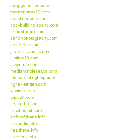
swaggyfashion.com
taraftariumtv10.com
questionquery.com
bodybuildinglegend.com
brilliant-nails.com
dandr-photography.com
dokteroce.com
journal-francais.com
justintv10.com
lawyerule.com
mediamingleseaco.com
mtsmarketingblog.com
nghekiemtien.com
wasirku.com
tejas24.com
poolturbo.com
prachestait.com
artforafghans.info
airvendio.info
healthexe.info
puretecx.info