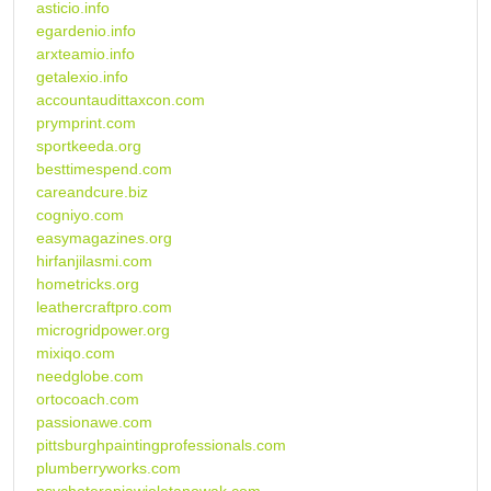
asticio.info
egardenio.info
arxteamio.info
getalexio.info
accountaudittaxcon.com
prymprint.com
sportkeeda.org
besttimespend.com
careandcure.biz
cogniyo.com
easymagazines.org
hirfanjilasmi.com
hometricks.org
leathercraftpro.com
microgridpower.org
mixiqo.com
needglobe.com
ortocoach.com
passionawe.com
pittsburghpaintingprofessionals.com
plumberryworks.com