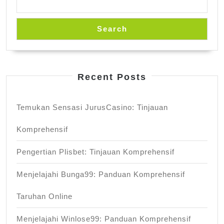
Search
Recent Posts
Temukan Sensasi JurusCasino: Tinjauan
Komprehensif
Pengertian Plisbet: Tinjauan Komprehensif
Menjelajahi Bunga99: Panduan Komprehensif
Taruhan Online
Menjelajahi Winlose99: Panduan Komprehensif