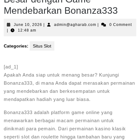
Mendebarkan Bonanza333
June
admin@agharab.com
June 10, 2026
|
admin@agharab.com
|
0 Comment
10,
|
12:48 am
2026
Categories:
Situs Slot
[ad_1]
Apakah Anda siap untuk menang besar? Kunjungi
Bonanza333, di mana Anda dapat merasakan permainan
yang mendebarkan dan berkesempatan untuk
mendapatkan hadiah yang luar biasa.
Bonanza333 adalah platform game online yang
menawarkan berbagai macam permainan untuk
dinikmati para pemain. Dari permainan kasino klasik
seperti slot dan roulette hingga tambahan baru yang