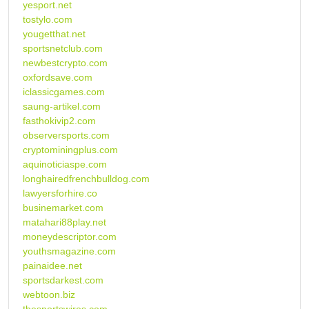
yesport.net
tostylo.com
yougetthat.net
sportsnetclub.com
newbestcrypto.com
oxfordsave.com
iclassicgames.com
saung-artikel.com
fasthokivip2.com
observersports.com
cryptominingplus.com
aquinoticiaspe.com
longhairedfrenchbulldog.com
lawyersforhire.co
businemarket.com
matahari88play.net
moneydescriptor.com
youthsmagazine.com
painaidee.net
sportsdarkest.com
webtoon.biz