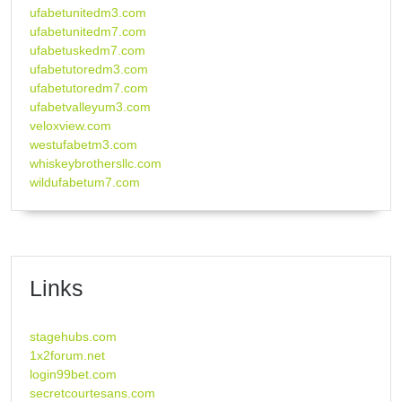
ufabetunitedm3.com
ufabetunitedm7.com
ufabetuskedm7.com
ufabetutoredm3.com
ufabetutoredm7.com
ufabetvalleyum3.com
veloxview.com
westufabetm3.com
whiskeybrothersllc.com
wildufabetum7.com
Links
stagehubs.com
1x2forum.net
login99bet.com
secretcourtesans.com