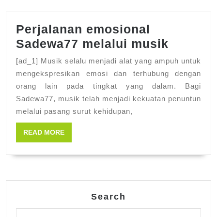
Perjalanan emosional
Perjala
Sadewa77 melalui musik
emosio
[ad_1] Musik selalu menjadi alat yang ampuh untuk
Sadewa
mengekspresikan emosi dan terhubung dengan
melalui
orang lain pada tingkat yang dalam. Bagi
Sadewa77, musik telah menjadi kekuatan penuntun
musik
melalui pasang surut kehidupan,
READ
READ MORE
MORE
Search