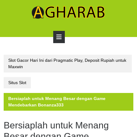
Skip
to
content
Open
Button
Slot Gacor Hari Ini dari Pragmatic Play, Deposit Rupiah untuk
Maxwin
Situs Slot
Bersiaplah untuk Menang Besar dengan Game
Mendebarkan Bonanza333
Bersiaplah untuk Menang
Besar dengan Game