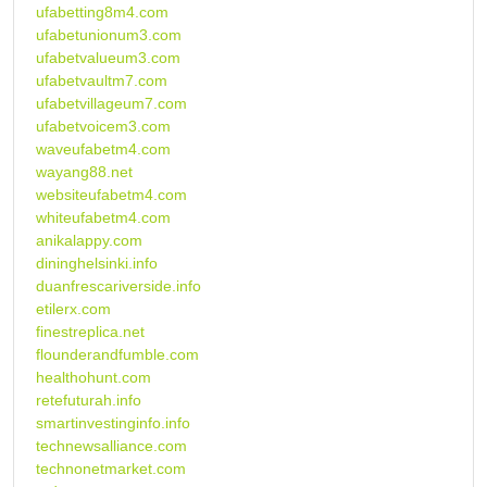
ufabetting8m4.com
ufabetunionum3.com
ufabetvalueum3.com
ufabetvaultm7.com
ufabetvillageum7.com
ufabetvoicem3.com
waveufabetm4.com
wayang88.net
websiteufabetm4.com
whiteufabetm4.com
anikalappy.com
dininghelsinki.info
duanfrescariverside.info
etilerx.com
finestreplica.net
flounderandfumble.com
healthohunt.com
retefuturah.info
smartinvestinginfo.info
technewsalliance.com
technonetmarket.com