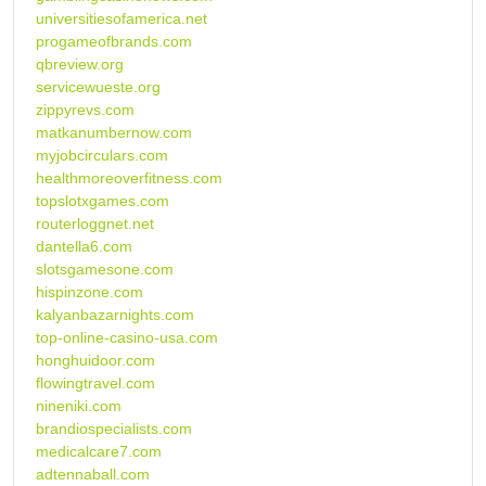
universitiesofamerica.net
progameofbrands.com
qbreview.org
servicewueste.org
zippyrevs.com
matkanumbernow.com
myjobcirculars.com
healthmoreoverfitness.com
topslotxgames.com
routerloggnet.net
dantella6.com
slotsgamesone.com
hispinzone.com
kalyanbazarnights.com
top-online-casino-usa.com
honghuidoor.com
flowingtravel.com
nineniki.com
brandiospecialists.com
medicalcare7.com
adtennaball.com