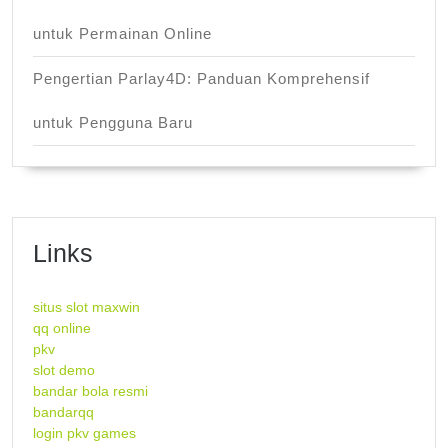
untuk Permainan Online
Pengertian Parlay4D: Panduan Komprehensif
untuk Pengguna Baru
Links
situs slot maxwin
qq online
pkv
slot demo
bandar bola resmi
bandarqq
login pkv games