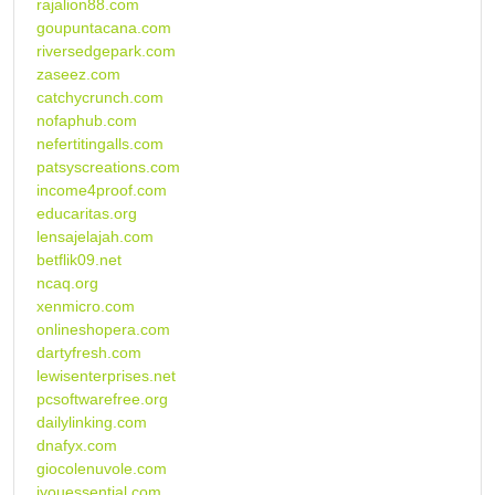
rajalion88.com
goupuntacana.com
riversedgepark.com
zaseez.com
catchycrunch.com
nofaphub.com
nefertitingalls.com
patsyscreations.com
income4proof.com
educaritas.org
lensajelajah.com
betflik09.net
ncaq.org
xenmicro.com
onlineshopera.com
dartyfresh.com
lewisenterprises.net
pcsoftwarefree.org
dailylinking.com
dnafyx.com
giocolenuvole.com
iyouessential.com