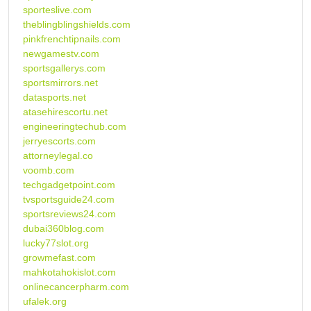
sporteslive.com
theblingblingshields.com
pinkfrenchtipnails.com
newgamestv.com
sportsgallerys.com
sportsmirrors.net
datasports.net
atasehirescortu.net
engineeringtechub.com
jerryescorts.com
attorneylegal.co
voomb.com
techgadgetpoint.com
tvsportsguide24.com
sportsreviews24.com
dubai360blog.com
lucky77slot.org
growmefast.com
mahkotahokislot.com
onlinecancerpharm.com
ufalek.org