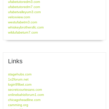
ufabetutoredm3.com
ufabetutoredm7.com
ufabetvalleyum3.com
veloxview.com
westufabetm3.com
whiskeybrothersllc.com
wildufabetum7.com
Links
stagehubs.com
1x2forum.net
login99bet.com
secretcourtesans.com
onlinebahisforum1.com
chicagoheadline.com
camming.org