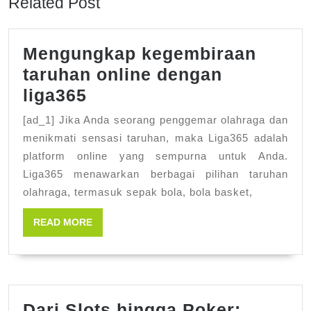
Related Post
Mengungkap kegembiraan
taruhan online dengan
Mengungkap
liga365
kegembiraan
[ad_1] Jika Anda seorang penggemar olahraga dan
taruhan
menikmati sensasi taruhan, maka Liga365 adalah
online
platform online yang sempurna untuk Anda.
Liga365 menawarkan berbagai pilihan taruhan
dengan
olahraga, termasuk sepak bola, bola basket,
liga365
READ
READ MORE
MORE
Dari Slots hingga Poker: