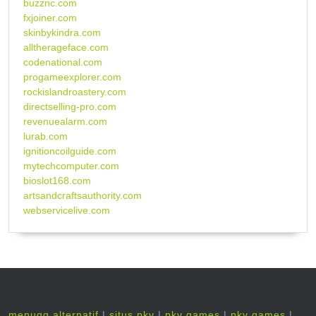
buzznc.com
fxjoiner.com
skinbykindra.com
alltherageface.com
codenational.com
progameexplorer.com
rockislandroastery.com
directselling-pro.com
revenuealarm.com
lurab.com
ignitioncoilguide.com
mytechcomputer.com
bioslot168.com
artsandcraftsauthority.com
webservicelive.com
menuqq alternatif
|
situs pkv
|
pkv games
|
pkv games
|