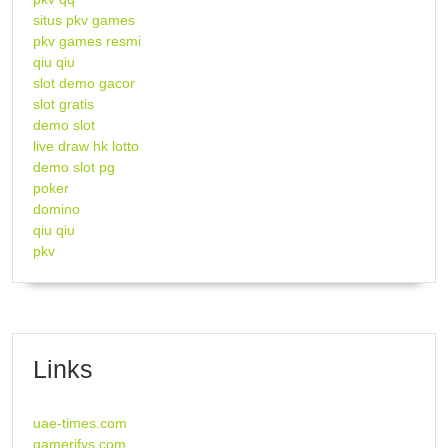
situs pkv games
pkv games resmi
qiu qiu
slot demo gacor
slot gratis
demo slot
live draw hk lotto
demo slot pg
poker
domino
qiu qiu
pkv
Links
uae-times.com
gamerifys.com