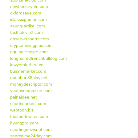
sportsnetclub.com
newbestcrypto.com
oxfordsave.com
iclassicgames.com
saung-artikel.com
fasthokivip2.com
observersports.com
cryptominingplus.com
aquinoticiaspe.com
longhairedfrenchbulldog.com
lawyersforhire.co
businemarket.com
matahari88play.net
moneydescriptor.com
youthsmagazine.com
painaidee.net
sportsdarkest.com
webtoon.biz
thesportswires.com
hyungpro.com
sportingnewsnet.com
sportstime24day.com