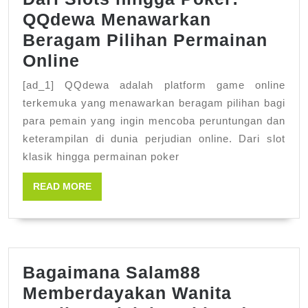
QQdewa Menawarkan
Beragam Pilihan Permainan
Dari
Online
Slots
[ad_1] QQdewa adalah platform game online
hingga
terkemuka yang menawarkan beragam pilihan bagi
Poker:
para pemain yang ingin mencoba peruntungan dan
keterampilan di dunia perjudian online. Dari slot
QQdewa
klasik hingga permainan poker
Menawarkan
Beragam
READ
READ MORE
Pilihan
MORE
Permainan
Online
Bagaimana Salam88
Memberdayakan Wanita