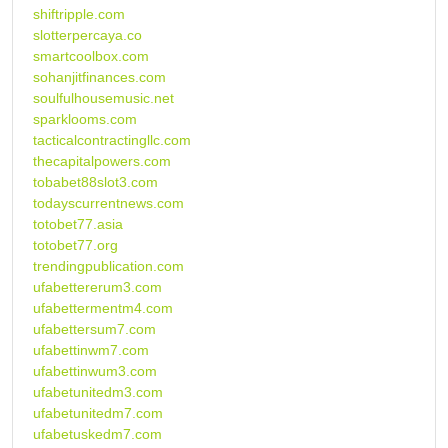
shiftripple.com
slotterpercaya.co
smartcoolbox.com
sohanjitfinances.com
soulfulhousemusic.net
sparklooms.com
tacticalcontractingllc.com
thecapitalpowers.com
tobabet88slot3.com
todayscurrentnews.com
totobet77.asia
totobet77.org
trendingpublication.com
ufabettererum3.com
ufabettermentm4.com
ufabettersum7.com
ufabettinwm7.com
ufabettinwum3.com
ufabetunitedm3.com
ufabetunitedm7.com
ufabetuskedm7.com