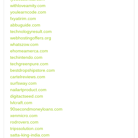
withloveamity.com
youlearncode.com
fxyatirim.com
abbuguide.com
technologyresult.com
webhostingoffers.org
whatszow.com
ehomeamerca.com
techintendo.com
techgreenpure.com
bestdropshipstore.com
cartelreviews.com
surfsway.com
nailartproduct.com
digitactseed.com
lvlcraft.com
90secondmoneyloans.com
xenmicro.com
rodrovers.com
tripssolution.com
satta-king-india.com