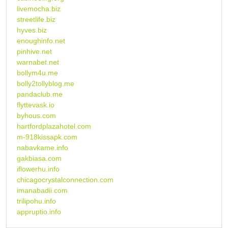
livemocha.biz
streetlife.biz
hyves.biz
enoughinfo.net
pinhive.net
warnabet.net
bollym4u.me
bolly2tollyblog.me
pandaclub.me
flyttevask.io
byhous.com
hartfordplazahotel.com
m-918kissapk.com
nabavkame.info
gakbiasa.com
iflowerhu.info
chicagocrystalconnection.com
imanabadii.com
trilipohu.info
appruptio.info