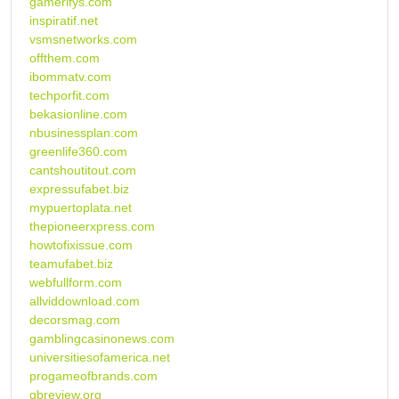
gamerifys.com
inspiratif.net
vsmsnetworks.com
offthem.com
ibommatv.com
techporfit.com
bekasionline.com
nbusinessplan.com
greenlife360.com
cantshoutitout.com
expressufabet.biz
mypuertoplata.net
thepioneerxpress.com
howtofixissue.com
teamufabet.biz
webfullform.com
allviddownload.com
decorsmag.com
gamblingcasinonews.com
universitiesofamerica.net
progameofbrands.com
qbreview.org