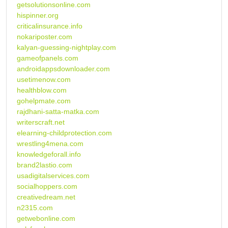
getsolutionsonline.com
hispinner.org
criticalinsurance.info
nokariposter.com
kalyan-guessing-nightplay.com
gameofpanels.com
androidappsdownloader.com
usetimenow.com
healthblow.com
gohelpmate.com
rajdhani-satta-matka.com
writerscraft.net
elearning-childprotection.com
wrestling4mena.com
knowledgeforall.info
brand2lastio.com
usadigitalservices.com
socialhoppers.com
creativedream.net
n2315.com
getwebonline.com