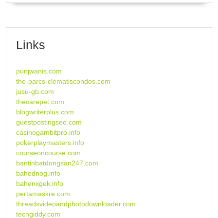
Links
punjwanis.com
the-parcs-clematiscondos.com
jusu-gb.com
thecarepet.com
blogwriterplus.com
guestpostingseo.com
casinogambitpro.info
pokerplaymasters.info
courseoncourse.com
bantinbatdongsan247.com
bahednog.info
bahenxgek.info
pertamaskre.com
threadsvideoandphotodownloader.com
techgiddy.com