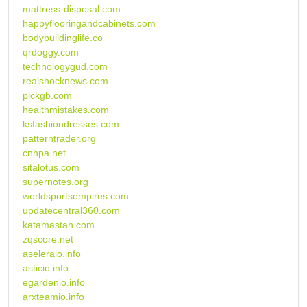
mattress-disposal.com
happyflooringandcabinets.com
bodybuildinglife.co
qrdoggy.com
technologygud.com
realshocknews.com
pickgb.com
healthmistakes.com
ksfashiondresses.com
patterntrader.org
cnhpa.net
sitalotus.com
supernotes.org
worldsportsempires.com
updatecentral360.com
katamastah.com
zqscore.net
aseleraio.info
asticio.info
egardenio.info
arxteamio.info