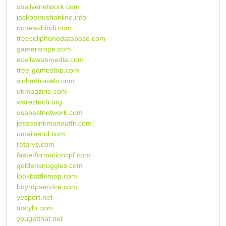
usalivenetwork.com
jackpotrushonline.info
ucnewshindi.com
freecellphonedatabase.com
gamersrope.com
exellewebmedia.com
free-gamestop.com
sinbadtravels.com
ukmagzine.com
wareztech.org
usabestnetwork.com
jessepinkmanoutfit.com
umailsend.com
retarys.com
fasterformationcpf.com
goldensnuggles.com
lookbattlemap.com
buyrdpservice.com
yesport.net
tostylo.com
yougetthat.net