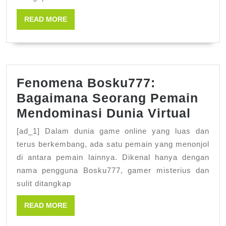
dekat
pada
READ
READ MORE
MORE
fenomena
game
online
Indonesia
Fenomena Bosku777:
Bagaimana Seorang Pemain
Feno
Mendominasi Dunia Virtual
Bosk
[ad_1] Dalam dunia game online yang luas dan
Baga
terus berkembang, ada satu pemain yang menonjol
Seor
di antara pemain lainnya. Dikenal hanya dengan
nama pengguna Bosku777, gamer misterius dan
Pema
sulit ditangkap
Mend
Duni
READ
READ MORE
MORE
Virtu