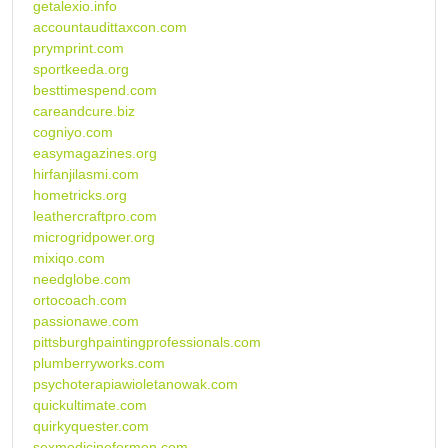
getalexio.info
accountaudittaxcon.com
prymprint.com
sportkeeda.org
besttimespend.com
careandcure.biz
cogniyo.com
easymagazines.org
hirfanjilasmi.com
hometricks.org
leathercraftpro.com
microgridpower.org
mixiqo.com
needglobe.com
ortocoach.com
passionawe.com
pittsburghpaintingprofessionals.com
plumberryworks.com
psychoterapiawioletanowak.com
quickultimate.com
quirkyquester.com
sexmedicineformen.com