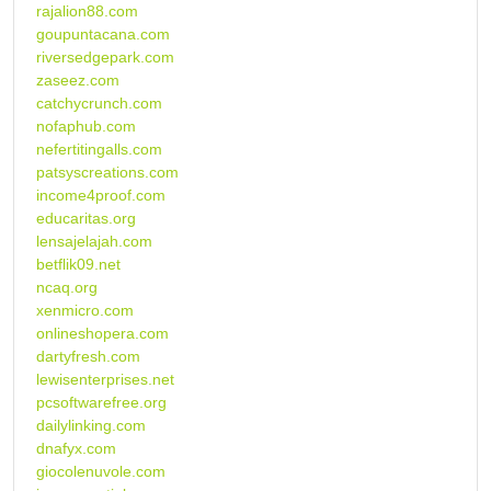
rajalion88.com
goupuntacana.com
riversedgepark.com
zaseez.com
catchycrunch.com
nofaphub.com
nefertitingalls.com
patsyscreations.com
income4proof.com
educaritas.org
lensajelajah.com
betflik09.net
ncaq.org
xenmicro.com
onlineshopera.com
dartyfresh.com
lewisenterprises.net
pcsoftwarefree.org
dailylinking.com
dnafyx.com
giocolenuvole.com