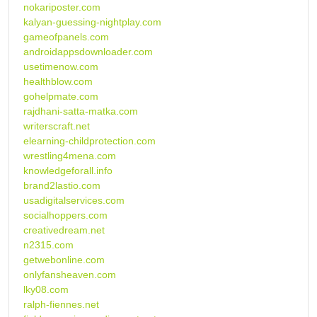
nokariposter.com
kalyan-guessing-nightplay.com
gameofpanels.com
androidappsdownloader.com
usetimenow.com
healthblow.com
gohelpmate.com
rajdhani-satta-matka.com
writerscraft.net
elearning-childprotection.com
wrestling4mena.com
knowledgeforall.info
brand2lastio.com
usadigitalservices.com
socialhoppers.com
creativedream.net
n2315.com
getwebonline.com
onlyfansheaven.com
lky08.com
ralph-fiennes.net