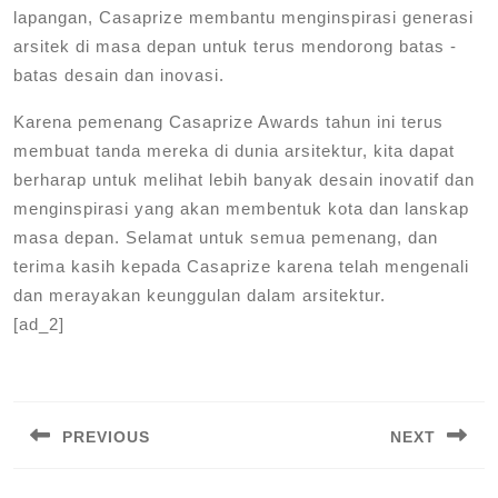
lapangan, Casaprize membantu menginspirasi generasi
arsitek di masa depan untuk terus mendorong batas -
batas desain dan inovasi.
Karena pemenang Casaprize Awards tahun ini terus
membuat tanda mereka di dunia arsitektur, kita dapat
berharap untuk melihat lebih banyak desain inovatif dan
menginspirasi yang akan membentuk kota dan lanskap
masa depan. Selamat untuk semua pemenang, dan
terima kasih kepada Casaprize karena telah mengenali
dan merayakan keunggulan dalam arsitektur.
[ad_2]
Post
navigation
PREVIOUS
NEXT
Previous
Next
post:
post: