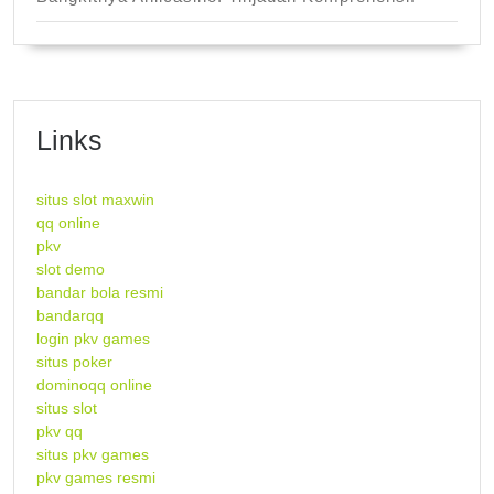
Links
situs slot maxwin
qq online
pkv
slot demo
bandar bola resmi
bandarqq
login pkv games
situs poker
dominoqq online
situs slot
pkv qq
situs pkv games
pkv games resmi