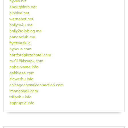
hyves.biz
enoughinfo.net
pinhive.net
warnabet.net
bollym4u.me
bolly2tollyblog.me
pandaclub.me
flyttevask.io
byhous.com
hartfordplazahotel.com
m-918kissapk.com
nabavkame.info
gakbiasa.com
iflowerhu.info
chicagocrystalconnection.com
imanabadii.com
trilipohu.info
appruptio.info