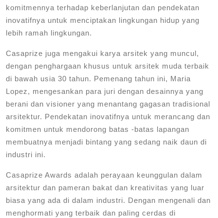
komitmennya terhadap keberlanjutan dan pendekatan
inovatifnya untuk menciptakan lingkungan hidup yang
lebih ramah lingkungan.
Casaprize juga mengakui karya arsitek yang muncul,
dengan penghargaan khusus untuk arsitek muda terbaik
di bawah usia 30 tahun. Pemenang tahun ini, Maria
Lopez, mengesankan para juri dengan desainnya yang
berani dan visioner yang menantang gagasan tradisional
arsitektur. Pendekatan inovatifnya untuk merancang dan
komitmen untuk mendorong batas -batas lapangan
membuatnya menjadi bintang yang sedang naik daun di
industri ini.
Casaprize Awards adalah perayaan keunggulan dalam
arsitektur dan pameran bakat dan kreativitas yang luar
biasa yang ada di dalam industri. Dengan mengenali dan
menghormati yang terbaik dan paling cerdas di