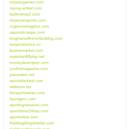
iclassicgames.com
saung-artikel.com
fasthokivip2.com
observersports.com
cryptominingplus.com
aquinoticiaspe.com
longhairedfrenchbulldog.com
lawyersforhire.co
businemarket.com
matahari88play.net
moneydescriptor.com
youthsmagazine.com
painaidee.net
sportsdarkest.com
webtoon.biz
thesportswires.com
hyungpro.com
sportingnewsnet.com
sportstime24day.com
sporteslive.com
theblingblingshields.com