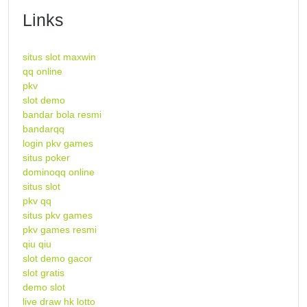
Links
situs slot maxwin
qq online
pkv
slot demo
bandar bola resmi
bandarqq
login pkv games
situs poker
dominoqq online
situs slot
pkv qq
situs pkv games
pkv games resmi
qiu qiu
slot demo gacor
slot gratis
demo slot
live draw hk lotto