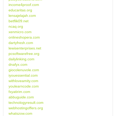
income4proof.com
educaritas.org
lensajelajah.com
betflik09.net
ncaq.org
xenmicro.com
onlineshopera.com
dartyfresh.com
lewisenterprises.net
pcsoftwarefree.org
dailylinking.com
dnafyx.com
giocolenuvole.com
iyouessential.com
withloveamity.com
youlearncode.com
fxyatirim.com
abbuguide.com
technologyresult.com
webhostingoffers.org
whatszow.com