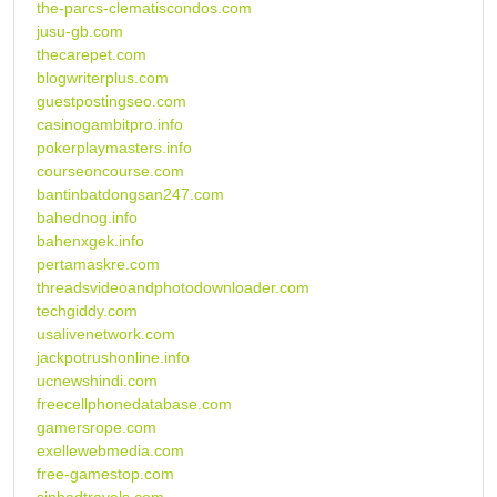
the-parcs-clematiscondos.com
jusu-gb.com
thecarepet.com
blogwriterplus.com
guestpostingseo.com
casinogambitpro.info
pokerplaymasters.info
courseoncourse.com
bantinbatdongsan247.com
bahednog.info
bahenxgek.info
pertamaskre.com
threadsvideoandphotodownloader.com
techgiddy.com
usalivenetwork.com
jackpotrushonline.info
ucnewshindi.com
freecellphonedatabase.com
gamersrope.com
exellewebmedia.com
free-gamestop.com