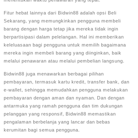
Fitur hebat lainnya dari Bidwin88 adalah opsi Beli
Sekarang, yang memungkinkan pengguna membeli
barang dengan harga tetap jika mereka tidak ingin
berpartisipasi dalam pelelangan. Hal ini memberikan
keleluasaan bagi pengguna untuk memilih bagaimana
mereka ingin membeli barang yang diinginkan, baik
melalui penawaran atau melalui pembelian langsung.
Bidwin88 juga menawarkan berbagai pilihan
pembayaran, termasuk kartu kredit, transfer bank, dan
e-wallet, sehingga memudahkan pengguna melakukan
pembayaran dengan aman dan nyaman. Dan dengan
antarmuka yang ramah pengguna dan tim dukungan
pelanggan yang responsif, Bidwin88 memastikan
pengalaman berbelanja yang lancar dan bebas
kerumitan bagi semua pengguna.