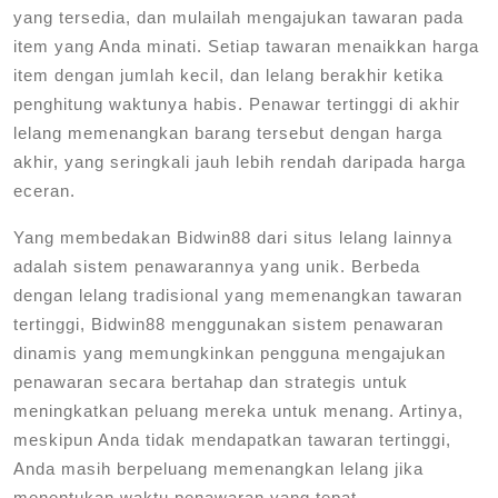
yang tersedia, dan mulailah mengajukan tawaran pada
item yang Anda minati. Setiap tawaran menaikkan harga
item dengan jumlah kecil, dan lelang berakhir ketika
penghitung waktunya habis. Penawar tertinggi di akhir
lelang memenangkan barang tersebut dengan harga
akhir, yang seringkali jauh lebih rendah daripada harga
eceran.
Yang membedakan Bidwin88 dari situs lelang lainnya
adalah sistem penawarannya yang unik. Berbeda
dengan lelang tradisional yang memenangkan tawaran
tertinggi, Bidwin88 menggunakan sistem penawaran
dinamis yang memungkinkan pengguna mengajukan
penawaran secara bertahap dan strategis untuk
meningkatkan peluang mereka untuk menang. Artinya,
meskipun Anda tidak mendapatkan tawaran tertinggi,
Anda masih berpeluang memenangkan lelang jika
menentukan waktu penawaran yang tepat.