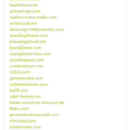
healthblow.com
gohelpmate.com
rajdhani-satta-matka.com
writerscraft.net
elearning-childprotection.com
wrestling4mena.com
knowledgeforall.info
brand2lastio.com
usadigitalservices.com
socialhoppers.com
creativedream.net
n2315.com
getwebonline.com
onlyfansheaven.com
lky08.com
ralph-fiennes.net
fielder-maximum-discount.net
fitfllex.com
genesisbusinesscredit.com
inforuang.com
kindsmarket.com