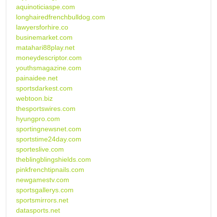
aquinoticiaspe.com
longhairedfrenchbulldog.com
lawyersforhire.co
businemarket.com
matahari88play.net
moneydescriptor.com
youthsmagazine.com
painaidee.net
sportsdarkest.com
webtoon.biz
thesportswires.com
hyungpro.com
sportingnewsnet.com
sportstime24day.com
sporteslive.com
theblingblingshields.com
pinkfrenchtipnails.com
newgamestv.com
sportsgallerys.com
sportsmirrors.net
datasports.net