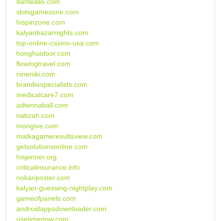
dantella6.com
slotsgamesone.com
hispinzone.com
kalyanbazarnights.com
top-online-casino-usa.com
honghuidoor.com
flowingtravel.com
nineniki.com
brandiospecialists.com
medicalcare7.com
adtennaball.com
nabzah.com
mongive.com
matkagameresultsview.com
getsolutionsonline.com
hispinner.org
criticalinsurance.info
nokariposter.com
kalyan-guessing-nightplay.com
gameofpanels.com
androidappsdownloader.com
usetimenow.com