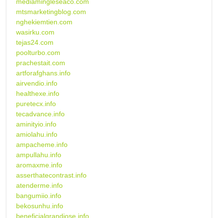
mediamingleseaco.com
mtsmarketingblog.com
nghekiemtien.com
wasirku.com
tejas24.com
poolturbo.com
prachestait.com
artforafghans.info
airvendio.info
healthexe.info
puretecx.info
tecadvance.info
aminityio.info
amiolahu.info
ampacheme.info
ampullahu.info
aromaxme.info
asserthatecontrast.info
atenderme.info
bangumiio.info
bekosunhu.info
beneficialgrandiose.info