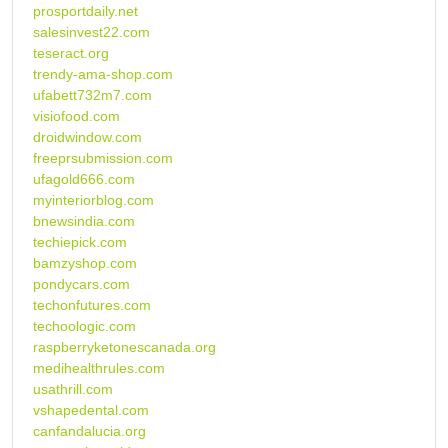
prosportdaily.net
salesinvest22.com
teseract.org
trendy-ama-shop.com
ufabett732m7.com
visiofood.com
droidwindow.com
freeprsubmission.com
ufagold666.com
myinteriorblog.com
bnewsindia.com
techiepick.com
bamzyshop.com
pondycars.com
techonfutures.com
techoologic.com
raspberryketonescanada.org
medihealthrules.com
usathrill.com
vshapedental.com
canfandalucia.org