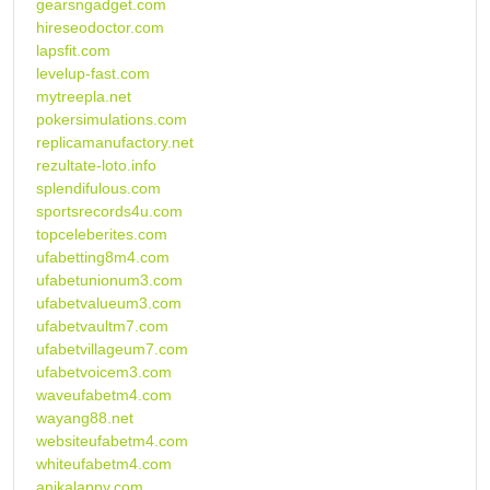
gearsngadget.com
hireseodoctor.com
lapsfit.com
levelup-fast.com
mytreepla.net
pokersimulations.com
replicamanufactory.net
rezultate-loto.info
splendifulous.com
sportsrecords4u.com
topceleberites.com
ufabetting8m4.com
ufabetunionum3.com
ufabetvalueum3.com
ufabetvaultm7.com
ufabetvillageum7.com
ufabetvoicem3.com
waveufabetm4.com
wayang88.net
websiteufabetm4.com
whiteufabetm4.com
anikalappy.com