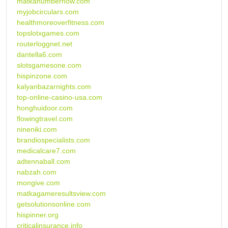
matkanumbernow.com
myjobcirculars.com
healthmoreoverfitness.com
topslotxgames.com
routerloggnet.net
dantella6.com
slotsgamesone.com
hispinzone.com
kalyanbazarnights.com
top-online-casino-usa.com
honghuidoor.com
flowingtravel.com
nineniki.com
brandiospecialists.com
medicalcare7.com
adtennaball.com
nabzah.com
mongive.com
matkagameresultsview.com
getsolutionsonline.com
hispinner.org
criticalinsurance.info