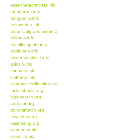
asserthatecontrast.info
atenderme.info
bangumiio.info
bekosunhu.info
beneficialgrandiose.info
blomaio.info
dosellinfoplete.info
podtubeio.info
powerfulvolatile.info
qvidsio.info
shumaio.info
slotherio.info
cysapluscertification.org
fortnitehacks.org
loginsearch.org
aodecor.org
donorsmatch.org
nowtimes.org
casinoeing.org
livemocha.biz
streetlife.biz