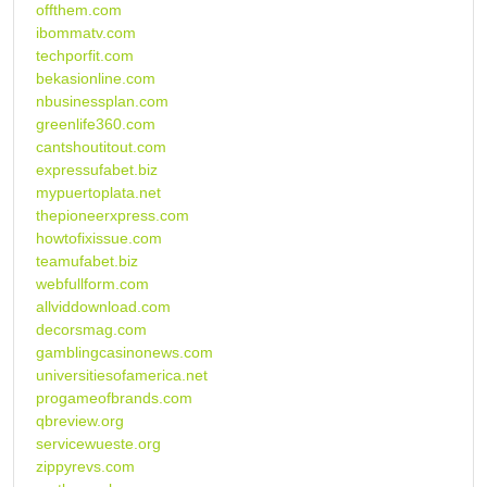
offthem.com
ibommatv.com
techporfit.com
bekasionline.com
nbusinessplan.com
greenlife360.com
cantshoutitout.com
expressufabet.biz
mypuertoplata.net
thepioneerxpress.com
howtofixissue.com
teamufabet.biz
webfullform.com
allviddownload.com
decorsmag.com
gamblingcasinonews.com
universitiesofamerica.net
progameofbrands.com
qbreview.org
servicewueste.org
zippyrevs.com