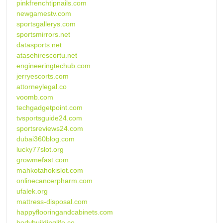
pinkfrenchtipnails.com
newgamestv.com
sportsgallerys.com
sportsmirrors.net
datasports.net
atasehirescortu.net
engineeringtechub.com
jerryescorts.com
attorneylegal.co
voomb.com
techgadgetpoint.com
tvsportsguide24.com
sportsreviews24.com
dubai360blog.com
lucky77slot.org
growmefast.com
mahkotahokislot.com
onlinecancerpharm.com
ufalek.org
mattress-disposal.com
happyflooringandcabinets.com
bodybuildinglife.co