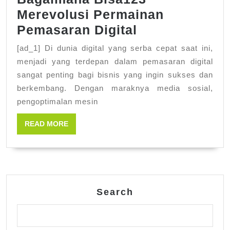
dengan
Merevolusi Permainan
GBO5000
Bagaimana
Pemasaran Digital
Bisa123
[ad_1] Di dunia digital yang serba cepat saat ini,
Merevolusi
menjadi yang terdepan dalam pemasaran digital
Permainan
sangat penting bagi bisnis yang ingin sukses dan
berkembang. Dengan maraknya media sosial,
Pemasaran
pengoptimalan mesin
Digital
READ
READ MORE
MORE
Search