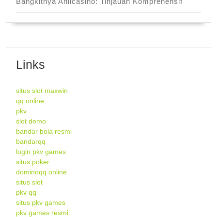
Bangkitnya Ahlicasino: Tinjauan Komprehensif
Links
situs slot maxwin
qq online
pkv
slot demo
bandar bola resmi
bandarqq
login pkv games
situs poker
dominoqq online
situs slot
pkv qq
situs pkv games
pkv games resmi