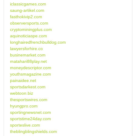
iclassicgames.com
saung-artikel.com
fasthokivip2.com
observersports.com
cryptominingplus.com
aquinoticiaspe.com
longhairedfrenchbulldog.com
lawyersforhire.co
businemarket.com
matahari88play.net
moneydescriptor.com
youthsmagazine.com
painaidee.net
sportsdarkest.com
webtoon.biz
thesportswires.com
hyungpro.com
sportingnewsnet.com
sportstime24day.com
sporteslive.com
theblingblingshields.com