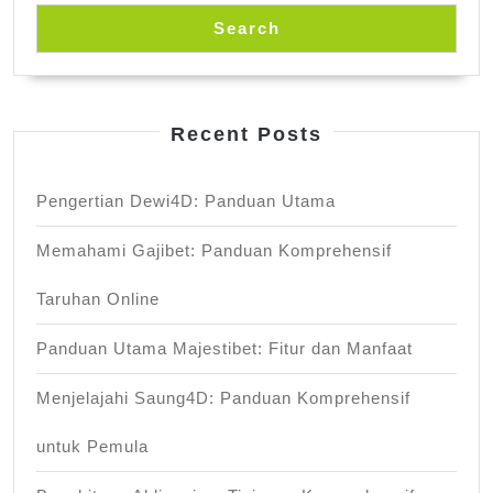
Search
Recent Posts
Pengertian Dewi4D: Panduan Utama
Memahami Gajibet: Panduan Komprehensif
Taruhan Online
Panduan Utama Majestibet: Fitur dan Manfaat
Menjelajahi Saung4D: Panduan Komprehensif
untuk Pemula