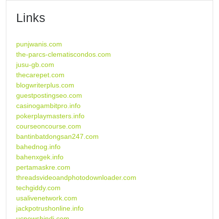
Links
punjwanis.com
the-parcs-clematiscondos.com
jusu-gb.com
thecarepet.com
blogwriterplus.com
guestpostingseo.com
casinogambitpro.info
pokerplaymasters.info
courseoncourse.com
bantinbatdongsan247.com
bahednog.info
bahenxgek.info
pertamaskre.com
threadsvideoandphotodownloader.com
techgiddy.com
usalivenetwork.com
jackpotrushonline.info
ucnewshindi.com