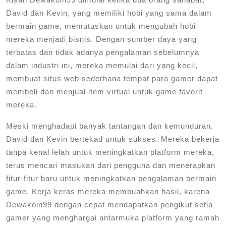
David dan Kevin, yang memiliki hobi yang sama dalam
bermain game, memutuskan untuk mengubah hobi
mereka menjadi bisnis. Dengan sumber daya yang
terbatas dan tidak adanya pengalaman sebelumnya
dalam industri ini, mereka memulai dari yang kecil,
membuat situs web sederhana tempat para gamer dapat
membeli dan menjual item virtual untuk game favorit
mereka.
Meski menghadapi banyak tantangan dan kemunduran,
David dan Kevin bertekad untuk sukses. Mereka bekerja
tanpa kenal lelah untuk meningkatkan platform mereka,
terus mencari masukan dari pengguna dan menerapkan
fitur-fitur baru untuk meningkatkan pengalaman bermain
game. Kerja keras mereka membuahkan hasil, karena
Dewakoin99 dengan cepat mendapatkan pengikut setia
gamer yang menghargai antarmuka platform yang ramah