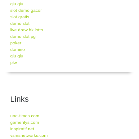
qiu qiu
slot demo gacor
slot gratis
demo slot
live draw hk lotto
demo slot pg
poker
domino
qiu qiu
pkv
Links
uae-times.com
gamerifys.com
inspiratif.net
vsmsnetworks.com