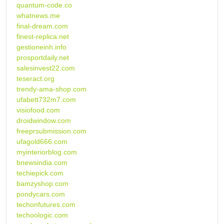
quantum-code.co
whatnews.me
final-dream.com
finest-replica.net
gestioneinh.info
prosportdaily.net
salesinvest22.com
teseract.org
trendy-ama-shop.com
ufabett732m7.com
visiofood.com
droidwindow.com
freeprsubmission.com
ufagold666.com
myinteriorblog.com
bnewsindia.com
techiepick.com
bamzyshop.com
pondycars.com
techonfutures.com
techoologic.com