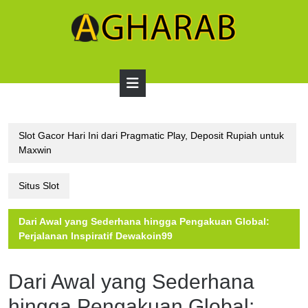
Skip
to
content
Open
Button
Slot Gacor Hari Ini dari Pragmatic Play, Deposit Rupiah untuk
Maxwin
Situs Slot
Dari Awal yang Sederhana hingga Pengakuan Global:
Perjalanan Inspiratif Dewakoin99
Dari Awal yang Sederhana
hingga Pengakuan Global: