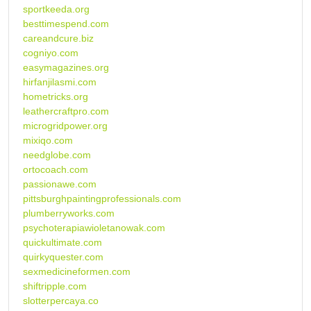
sportkeeda.org
besttimespend.com
careandcure.biz
cogniyo.com
easymagazines.org
hirfanjilasmi.com
hometricks.org
leathercraftpro.com
microgridpower.org
mixiqo.com
needglobe.com
ortocoach.com
passionawe.com
pittsburghpaintingprofessionals.com
plumberryworks.com
psychoterapiawioletanowak.com
quickultimate.com
quirkyquester.com
sexmedicineformen.com
shiftripple.com
slotterpercaya.co