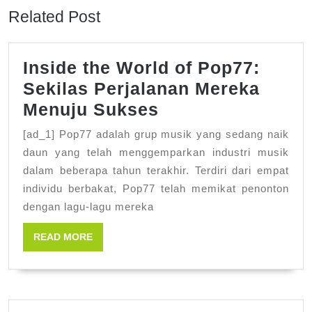
Related Post
Inside the World of Pop77:
Sekilas Perjalanan Mereka
Inside
Menuju Sukses
the
[ad_1] Pop77 adalah grup musik yang sedang naik
World
daun yang telah menggemparkan industri musik
of
dalam beberapa tahun terakhir. Terdiri dari empat
individu berbakat, Pop77 telah memikat penonton
Pop77:
dengan lagu-lagu mereka
Sekilas
Perjalanan
READ
READ MORE
MORE
Mereka
Menuju
Sukses