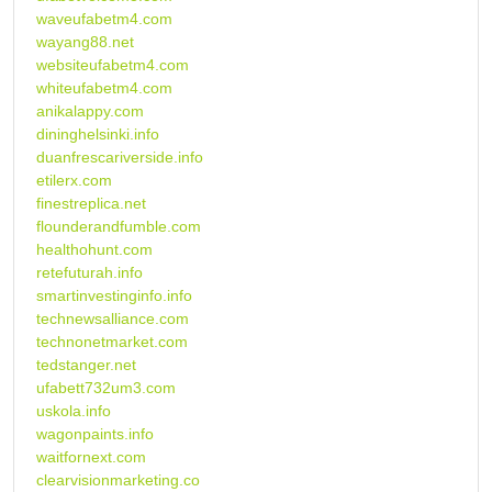
waveufabetm4.com
wayang88.net
websiteufabetm4.com
whiteufabetm4.com
anikalappy.com
dininghelsinki.info
duanfrescariverside.info
etilerx.com
finestreplica.net
flounderandfumble.com
healthohunt.com
retefuturah.info
smartinvestinginfo.info
technewsalliance.com
technonetmarket.com
tedstanger.net
ufabett732um3.com
uskola.info
wagonpaints.info
waitfornext.com
clearvisionmarketing.co