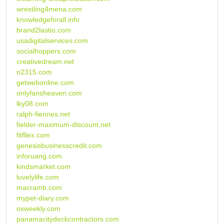
wrestling4mena.com
knowledgeforall.info
brand2lastio.com
usadigitalservices.com
socialhoppers.com
creativedream.net
n2315.com
getwebonline.com
onlyfansheaven.com
lky08.com
ralph-fiennes.net
fielder-maximum-discount.net
fitfllex.com
genesisbusinesscredit.com
inforuang.com
kindsmarket.com
luvelylife.com
macramb.com
mypet-diary.com
oxweekly.com
panamacitydeckcontractors.com