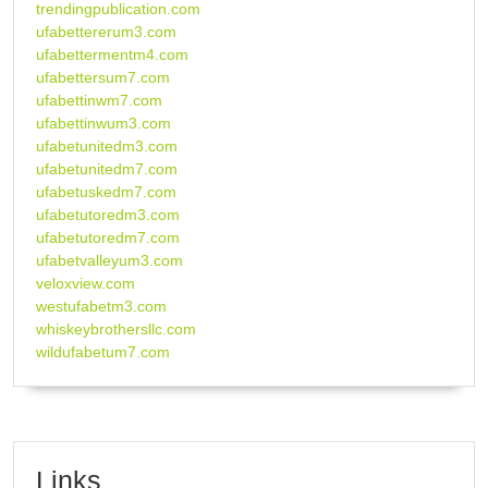
trendingpublication.com
ufabettererum3.com
ufabettermentm4.com
ufabettersum7.com
ufabettinwm7.com
ufabettinwum3.com
ufabetunitedm3.com
ufabetunitedm7.com
ufabetuskedm7.com
ufabetutoredm3.com
ufabetutoredm7.com
ufabetvalleyum3.com
veloxview.com
westufabetm3.com
whiskeybrothersllc.com
wildufabetum7.com
Links