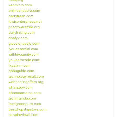
xenmicro.com
onlineshopera.com
dartyfresh.com
lewisenterprises.net
pcsoftwarefree.org
dailylinking.com
dnafyx.com
giocolenuvole.com
iyouessential.com
withloveamity.com
youlearncode.com
fxyatirim.com
abbuguide.com
technologyresult.com
webhostingoffers.org
whatszow.com
ehomeamerca.com
techintendo.com
techgreenpure.com
bestdropshipstore.com
cartelreviews.com