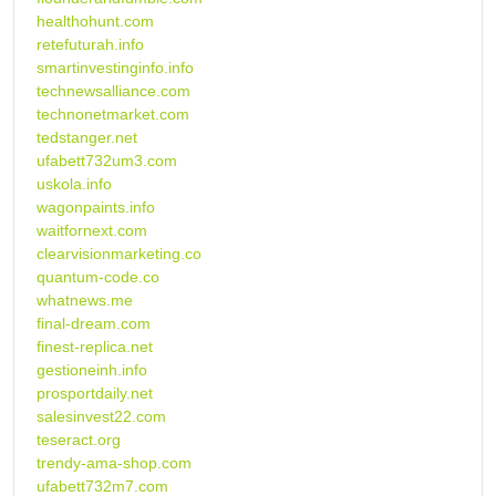
healthohunt.com
retefuturah.info
smartinvestinginfo.info
technewsalliance.com
technonetmarket.com
tedstanger.net
ufabett732um3.com
uskola.info
wagonpaints.info
waitfornext.com
clearvisionmarketing.co
quantum-code.co
whatnews.me
final-dream.com
finest-replica.net
gestioneinh.info
prosportdaily.net
salesinvest22.com
teseract.org
trendy-ama-shop.com
ufabett732m7.com