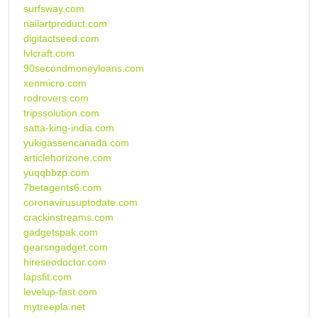
surfsway.com
nailartproduct.com
digitactseed.com
lvlcraft.com
90secondmoneyloans.com
xenmicro.com
rodrovers.com
tripssolution.com
satta-king-india.com
yukigassencanada.com
articlehorizone.com
yuqqbbzp.com
7betagents6.com
coronavirusuptodate.com
crackinstreams.com
gadgetspak.com
gearsngadget.com
hireseodoctor.com
lapsfit.com
levelup-fast.com
mytreepla.net