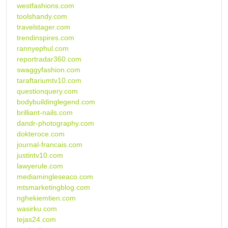
westfashions.com
toolshandy.com
travelstager.com
trendinspires.com
rannyephul.com
reportradar360.com
swaggyfashion.com
taraftariumtv10.com
questionquery.com
bodybuildinglegend.com
brilliant-nails.com
dandr-photography.com
dokteroce.com
journal-francais.com
justintv10.com
lawyerule.com
mediamingleseaco.com
mtsmarketingblog.com
nghekiemtien.com
wasirku.com
tejas24.com