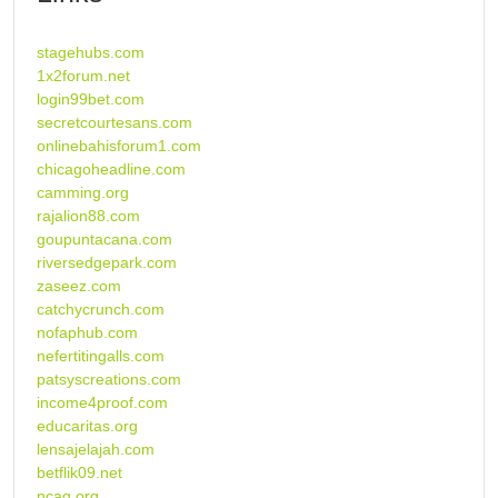
stagehubs.com
1x2forum.net
login99bet.com
secretcourtesans.com
onlinebahisforum1.com
chicagoheadline.com
camming.org
rajalion88.com
goupuntacana.com
riversedgepark.com
zaseez.com
catchycrunch.com
nofaphub.com
nefertitingalls.com
patsyscreations.com
income4proof.com
educaritas.org
lensajelajah.com
betflik09.net
ncaq.org