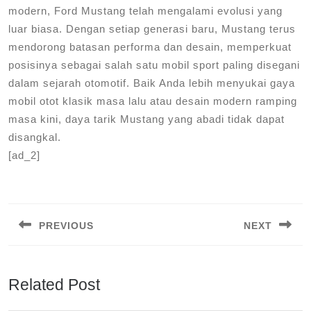
modern, Ford Mustang telah mengalami evolusi yang
luar biasa. Dengan setiap generasi baru, Mustang terus
mendorong batasan performa dan desain, memperkuat
posisinya sebagai salah satu mobil sport paling disegani
dalam sejarah otomotif. Baik Anda lebih menyukai gaya
mobil otot klasik masa lalu atau desain modern ramping
masa kini, daya tarik Mustang yang abadi tidak dapat
disangkal.
[ad_2]
Post
navigation
PREVIOUS
NEXT
Previous
Next
post:
post:
Related Post