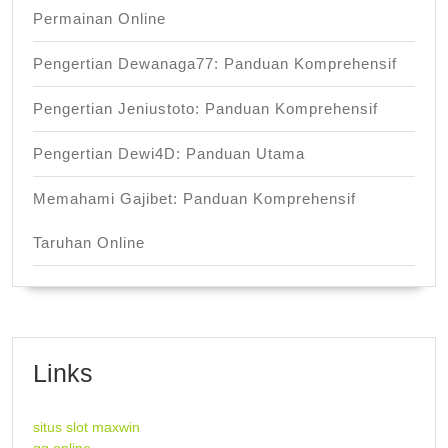
Permainan Online
Pengertian Dewanaga77: Panduan Komprehensif
Pengertian Jeniustoto: Panduan Komprehensif
Pengertian Dewi4D: Panduan Utama
Memahami Gajibet: Panduan Komprehensif
Taruhan Online
Links
situs slot maxwin