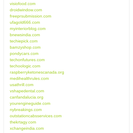
visiofood.com
droidwindow.com
freeprsubmission.com
ufagold666.com
myinteriorblog.com
bnewsindia.com
techiepick.com
bamzyshop.com
pondycars.com
techonfutures.com
techoologic.com
raspberryketonescanada.org
medihealthrules.com
usathrill.com
vshapedental.com
canfandalucia.org
yourengineguide.com
nybreakings.com
outstationcabsservices.com
thekrtagy.com
xchangeindia.com