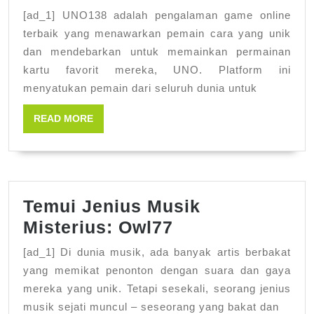
Pengal
[ad_1] UNO138 adalah pengalaman game online
permai
terbaik yang menawarkan pemain cara yang unik
online
dan mendebarkan untuk memainkan permainan
kartu favorit mereka, UNO. Platform ini
terbaik
menyatukan pemain dari seluruh dunia untuk
READ
READ MORE
MORE
Temui Jenius Musik
Temui
Misterius: Owl77
Jenius
[ad_1] Di dunia musik, ada banyak artis berbakat
Musik
yang memikat penonton dengan suara dan gaya
Misterius:
mereka yang unik. Tetapi sesekali, seorang jenius
musik sejati muncul – seseorang yang bakat dan
Owl77