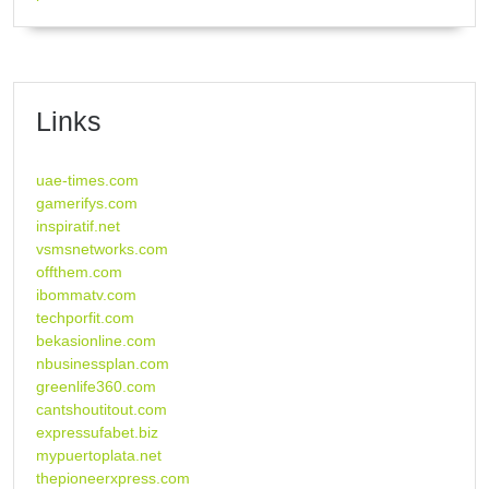
Links
uae-times.com
gamerifys.com
inspiratif.net
vsmsnetworks.com
offthem.com
ibommatv.com
techporfit.com
bekasionline.com
nbusinessplan.com
greenlife360.com
cantshoutitout.com
expressufabet.biz
mypuertoplata.net
thepioneerxpress.com