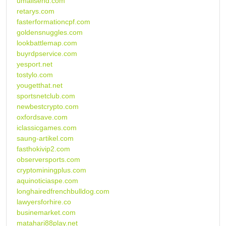
umailsend.com
retarys.com
fasterformationcpf.com
goldensnuggles.com
lookbattlemap.com
buyrdpservice.com
yesport.net
tostylo.com
yougetthat.net
sportsnetclub.com
newbestcrypto.com
oxfordsave.com
iclassicgames.com
saung-artikel.com
fasthokivip2.com
observersports.com
cryptominingplus.com
aquinoticiaspe.com
longhairedfrenchbulldog.com
lawyersforhire.co
businemarket.com
matahari88play.net