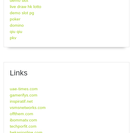
demo slot
live draw hk lotto
demo slot pg
poker
domino
qiu qiu
pkv
Links
uae-times.com
gamerifys.com
inspiratif.net
vsmsnetworks.com
offthem.com
ibommatv.com
techporfit.com
bekasionline.com