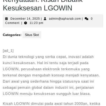
Kesuksesan LGOWIN
December
admin@agharab
December 14, 2025
|
admin@agharab.com
|
0
14,
Comment
|
11:23 pm
2025
Categories:
Situs Slot
[ad_1]
Di dunia teknologi yang serba cepat, inovasi adalah
kunci kesuksesan. Hal ini tentu saja terjadi pada
LGOWIN, perusahaan elektronik terkemuka yang
terkenal dengan mengubah konsep menjadi kenyataan.
Dari awal yang sederhana hingga statusnya saat ini
sebagai pemain global dalam industri ini, perjalanan
LGOWIN menuju kesuksesan sungguh luar biasa.
Kisah LGOWIN dimulai pada awal tahun 2000an, ketika