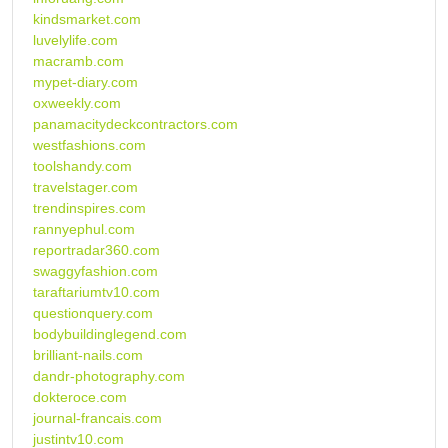
kindsmarket.com
luvelylife.com
macramb.com
mypet-diary.com
oxweekly.com
panamacitydeckcontractors.com
westfashions.com
toolshandy.com
travelstager.com
trendinspires.com
rannyephul.com
reportradar360.com
swaggyfashion.com
taraftariumtv10.com
questionquery.com
bodybuildinglegend.com
brilliant-nails.com
dandr-photography.com
dokteroce.com
journal-francais.com
justintv10.com