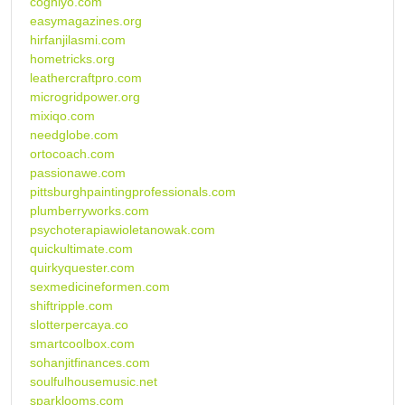
cogniyo.com
easymagazines.org
hirfanjilasmi.com
hometricks.org
leathercraftpro.com
microgridpower.org
mixiqo.com
needglobe.com
ortocoach.com
passionawe.com
pittsburghpaintingprofessionals.com
plumberryworks.com
psychoterapiawioletanowak.com
quickultimate.com
quirkyquester.com
sexmedicineformen.com
shiftripple.com
slotterpercaya.co
smartcoolbox.com
sohanjitfinances.com
soulfulhousemusic.net
sparklooms.com