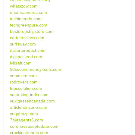
whatszow.com
ehomeamerca.com
techintendo.com
techgreenpure.com
bestdropshipstore.com
cartelreviews.com
surfsway.com
nailartproduct.com
digitactseed.com
lvlcraft.com
90secondmoneyloans.com
xenmicro.com
rodrovers.com
tripssolution.com
satta-king-india.com
yukigassencanada.com
articlehorizone.com
yuqqbbzp.com
7betagents6.com
coronavirusuptodate.com
crackinstreams.com