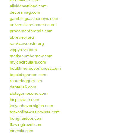
allviddownload.com
decorsmag.com
gamblingcasinonews.com
universitiesofamerica.net
progameofbrands.com
qbreview.org
servicewueste.org
zippyrevs.com
matkanumbernow.com
myjobcirculars.com
healthmoreoverfitness.com
topslotxgames.com
routerloggnet.net
dantella6.com
slotsgamesone.com
hispinzone.com
kalyanbazarnights.com
top-online-casino-usa.com
honghuidoor.com
flowingtravel.com
nineniki.com