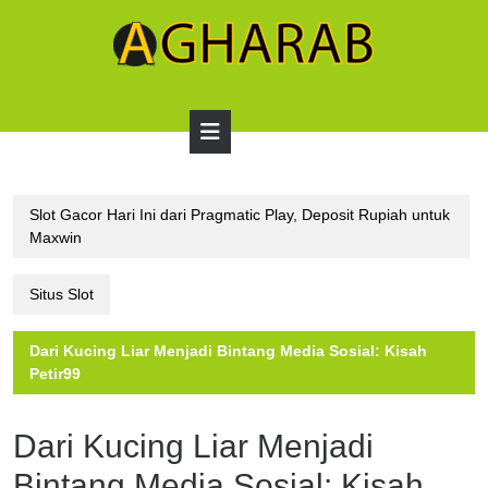
Skip
to
content
Open
Button
Slot Gacor Hari Ini dari Pragmatic Play, Deposit Rupiah untuk
Maxwin
Situs Slot
Dari Kucing Liar Menjadi Bintang Media Sosial: Kisah
Petir99
Dari Kucing Liar Menjadi
Bintang Media Sosial: Kisah