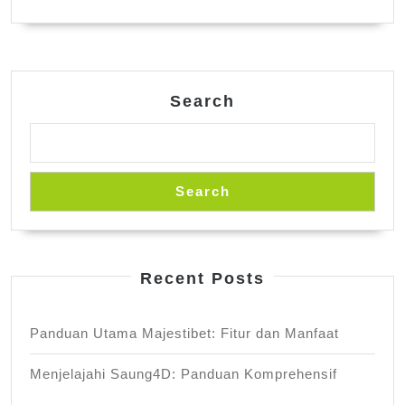
Search
Search
Recent Posts
Panduan Utama Majestibet: Fitur dan Manfaat
Menjelajahi Saung4D: Panduan Komprehensif