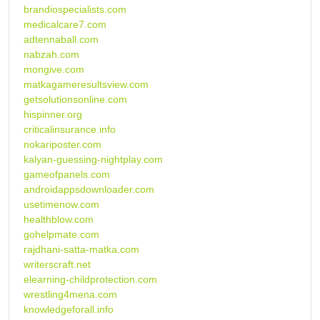
brandiospecialists.com
medicalcare7.com
adtennaball.com
nabzah.com
mongive.com
matkagameresultsview.com
getsolutionsonline.com
hispinner.org
criticalinsurance.info
nokariposter.com
kalyan-guessing-nightplay.com
gameofpanels.com
androidappsdownloader.com
usetimenow.com
healthblow.com
gohelpmate.com
rajdhani-satta-matka.com
writerscraft.net
elearning-childprotection.com
wrestling4mena.com
knowledgeforall.info