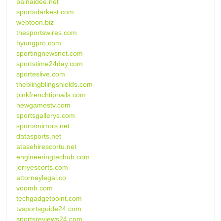
painaidee.net
sportsdarkest.com
webtoon.biz
thesportswires.com
hyungpro.com
sportingnewsnet.com
sportstime24day.com
sporteslive.com
theblingblingshields.com
pinkfrenchtipnails.com
newgamestv.com
sportsgallerys.com
sportsmirrors.net
datasports.net
atasehirescortu.net
engineeringtechub.com
jerryescorts.com
attorneylegal.co
voomb.com
techgadgetpoint.com
tvsportsguide24.com
sportsreviews24.com