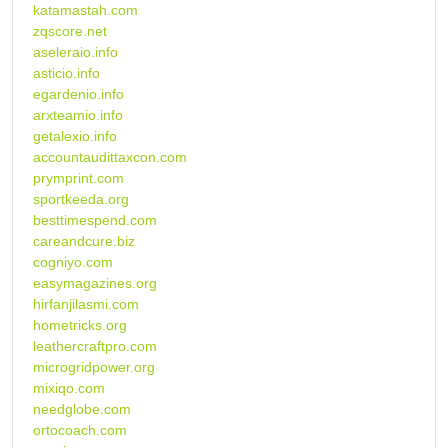
katamastah.com
zqscore.net
aseleraio.info
asticio.info
egardenio.info
arxteamio.info
getalexio.info
accountaudittaxcon.com
prymprint.com
sportkeeda.org
besttimespend.com
careandcure.biz
cogniyo.com
easymagazines.org
hirfanjilasmi.com
hometricks.org
leathercraftpro.com
microgridpower.org
mixiqo.com
needglobe.com
ortocoach.com