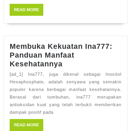
deng
READ
READ MORE
MORE
Kece
Buat
Membuka Kekuatan Ina777:
Panduan Manfaat
Membuka
Kesehatannya
Kekuatan
[ad_1] Ina777, juga dikenal sebagai Inositol
Ina777:
Hexaphosphate, adalah senyawa yang semakin
Panduan
populer karena berbagai manfaat kesehatannya.
Berasal dari tumbuhan, ina777 merupakan
Manfaat
antioksidan kuat yang telah terbukti memberikan
Kesehatannya
dampak positif pada
READ
READ MORE
MORE