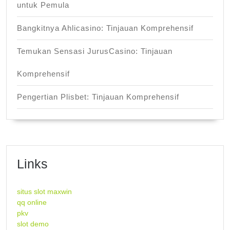
untuk Pemula
Bangkitnya Ahlicasino: Tinjauan Komprehensif
Temukan Sensasi JurusCasino: Tinjauan
Komprehensif
Pengertian Plisbet: Tinjauan Komprehensif
Links
situs slot maxwin
qq online
pkv
slot demo