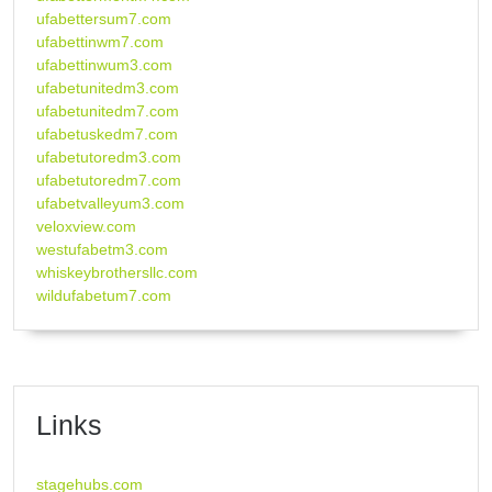
ufabettersum7.com
ufabettinwm7.com
ufabettinwum3.com
ufabetunitedm3.com
ufabetunitedm7.com
ufabetuskedm7.com
ufabetutoredm3.com
ufabetutoredm7.com
ufabetvalleyum3.com
veloxview.com
westufabetm3.com
whiskeybrothersllc.com
wildufabetum7.com
Links
stagehubs.com