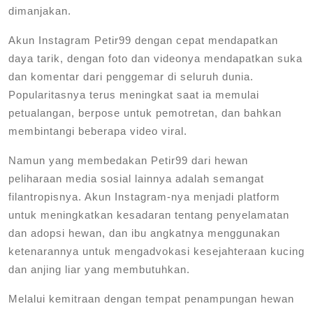
dimanjakan.
Akun Instagram Petir99 dengan cepat mendapatkan
daya tarik, dengan foto dan videonya mendapatkan suka
dan komentar dari penggemar di seluruh dunia.
Popularitasnya terus meningkat saat ia memulai
petualangan, berpose untuk pemotretan, dan bahkan
membintangi beberapa video viral.
Namun yang membedakan Petir99 dari hewan
peliharaan media sosial lainnya adalah semangat
filantropisnya. Akun Instagram-nya menjadi platform
untuk meningkatkan kesadaran tentang penyelamatan
dan adopsi hewan, dan ibu angkatnya menggunakan
ketenarannya untuk mengadvokasi kesejahteraan kucing
dan anjing liar yang membutuhkan.
Melalui kemitraan dengan tempat penampungan hewan