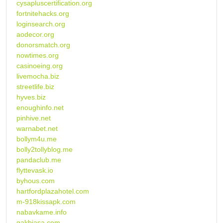
cysapluscertification.org
fortnitehacks.org
loginsearch.org
aodecor.org
donorsmatch.org
nowtimes.org
casinoeing.org
livemocha.biz
streetlife.biz
hyves.biz
enoughinfo.net
pinhive.net
warnabet.net
bollym4u.me
bolly2tollyblog.me
pandaclub.me
flyttevask.io
byhous.com
hartfordplazahotel.com
m-918kissapk.com
nabavkame.info
gakbiasa.com