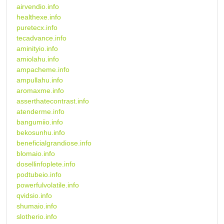
airvendio.info
healthexe.info
puretecx.info
tecadvance.info
aminityio.info
amiolahu.info
ampacheme.info
ampullahu.info
aromaxme.info
asserthatecontrast.info
atenderme.info
bangumiio.info
bekosunhu.info
beneficialgrandiose.info
blomaio.info
dosellinfoplete.info
podtubeio.info
powerfulvolatile.info
qvidsio.info
shumaio.info
slotherio.info