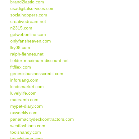
brand2lastio.com
usadigitalservices.com
socialhoppers.com
creativedream.net
n2315.com
getwebonline.com
onlyfansheaven.com
lky08.com
ralph-fiennes.net
fielder-maximum-discount.net
fitfllex.com
genesisbusinesscredit.com
inforuang.com
kindsmarket.com
luvelylife.com
macramb.com
mypet-diary.com
oxweekly.com
panamacitydeckcontractors.com
westfashions.com
toolshandy.com
travelstager.com