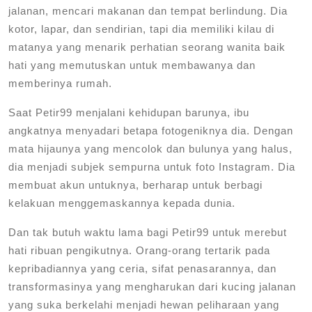
jalanan, mencari makanan dan tempat berlindung. Dia
kotor, lapar, dan sendirian, tapi dia memiliki kilau di
matanya yang menarik perhatian seorang wanita baik
hati yang memutuskan untuk membawanya dan
memberinya rumah.
Saat Petir99 menjalani kehidupan barunya, ibu
angkatnya menyadari betapa fotogeniknya dia. Dengan
mata hijaunya yang mencolok dan bulunya yang halus,
dia menjadi subjek sempurna untuk foto Instagram. Dia
membuat akun untuknya, berharap untuk berbagi
kelakuan menggemaskannya kepada dunia.
Dan tak butuh waktu lama bagi Petir99 untuk merebut
hati ribuan pengikutnya. Orang-orang tertarik pada
kepribadiannya yang ceria, sifat penasarannya, dan
transformasinya yang mengharukan dari kucing jalanan
yang suka berkelahi menjadi hewan peliharaan yang