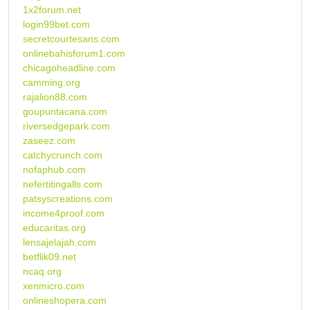
1x2forum.net
login99bet.com
secretcourtesans.com
onlinebahisforum1.com
chicagoheadline.com
camming.org
rajalion88.com
goupuntacana.com
riversedgepark.com
zaseez.com
catchycrunch.com
nofaphub.com
nefertitingalls.com
patsyscreations.com
income4proof.com
educaritas.org
lensajelajah.com
betflik09.net
ncaq.org
xenmicro.com
onlineshopera.com