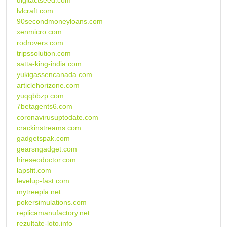
digitactseed.com
lvlcraft.com
90secondmoneyloans.com
xenmicro.com
rodrovers.com
tripssolution.com
satta-king-india.com
yukigassencanada.com
articlehorizone.com
yuqqbbzp.com
7betagents6.com
coronavirusuptodate.com
crackinstreams.com
gadgetspak.com
gearsngadget.com
hireseodoctor.com
lapsfit.com
levelup-fast.com
mytreepla.net
pokersimulations.com
replicamanufactory.net
rezultate-loto.info