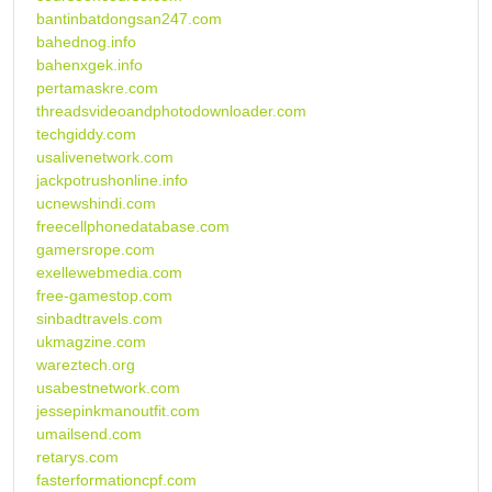
bantinbatdongsan247.com
bahednog.info
bahenxgek.info
pertamaskre.com
threadsvideoandphotodownloader.com
techgiddy.com
usalivenetwork.com
jackpotrushonline.info
ucnewshindi.com
freecellphonedatabase.com
gamersrope.com
exellewebmedia.com
free-gamestop.com
sinbadtravels.com
ukmagzine.com
wareztech.org
usabestnetwork.com
jessepinkmanoutfit.com
umailsend.com
retarys.com
fasterformationcpf.com