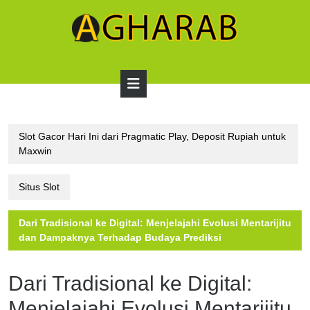
Skip
to
content
Open
Button
Slot Gacor Hari Ini dari Pragmatic Play, Deposit Rupiah untuk
Maxwin
Situs Slot
Dari Tradisional ke Digital: Menjelajahi Evolusi Mentarijitu
dan Dampaknya Terhadap Budaya Prediksi
Dari Tradisional ke Digital:
Menjelajahi Evolusi Mentarijitu