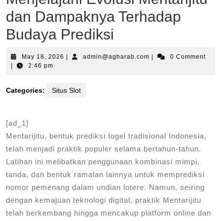
dan Dampaknya Terhadap
Budaya Prediksi
May
admin@agharab.com
May 18, 2026
|
admin@agharab.com
|
0 Comment
18,
|
2:46 pm
2026
Categories:
Situs Slot
[ad_1]
Mentarijitu, bentuk prediksi togel tradisional Indonesia,
telah menjadi praktik populer selama bertahun-tahun.
Latihan ini melibatkan penggunaan kombinasi mimpi,
tanda, dan bentuk ramalan lainnya untuk memprediksi
nomor pemenang dalam undian lotere. Namun, seiring
dengan kemajuan teknologi digital, praktik Mentarijitu
telah berkembang hingga mencakup platform online dan