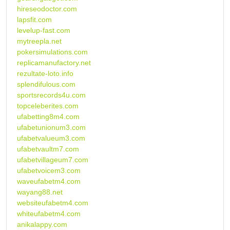
hireseodoctor.com
lapsfit.com
levelup-fast.com
mytreepla.net
pokersimulations.com
replicamanufactory.net
rezultate-loto.info
splendifulous.com
sportsrecords4u.com
topceleberites.com
ufabetting8m4.com
ufabetunionum3.com
ufabetvalueum3.com
ufabetvaultm7.com
ufabetvillageum7.com
ufabetvoicem3.com
waveufabetm4.com
wayang88.net
websiteufabetm4.com
whiteufabetm4.com
anikalappy.com