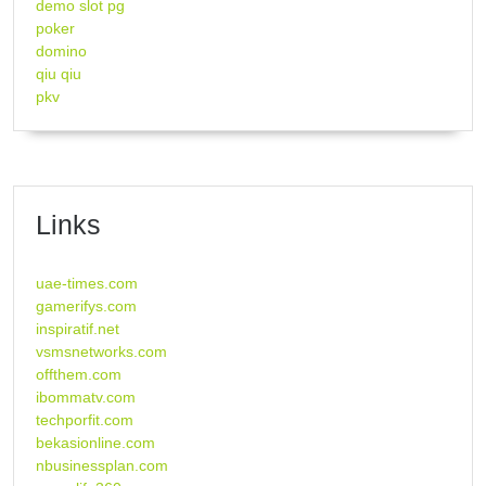
demo slot pg
poker
domino
qiu qiu
pkv
Links
uae-times.com
gamerifys.com
inspiratif.net
vsmsnetworks.com
offthem.com
ibommatv.com
techporfit.com
bekasionline.com
nbusinessplan.com