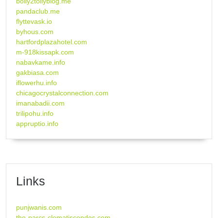
bolly2tollyblog.me
pandaclub.me
flyttevask.io
byhous.com
hartfordplazahotel.com
m-918kissapk.com
nabavkame.info
gakbiasa.com
iflowerhu.info
chicagocrystalconnection.com
imanabadii.com
trilipohu.info
appruptio.info
Links
punjwanis.com
the-parcs-clematiscondos.com