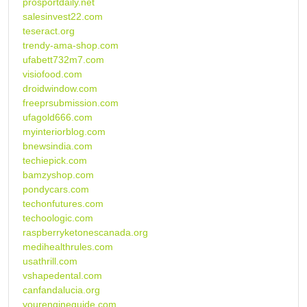
prosportdaily.net
salesinvest22.com
teseract.org
trendy-ama-shop.com
ufabett732m7.com
visiofood.com
droidwindow.com
freeprsubmission.com
ufagold666.com
myinteriorblog.com
bnewsindia.com
techiepick.com
bamzyshop.com
pondycars.com
techonfutures.com
techoologic.com
raspberryketonescanada.org
medihealthrules.com
usathrill.com
vshapedental.com
canfandalucia.org
yourengineguide.com