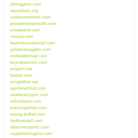
ukmagzine.com
wareztech.org
usabestnetwork.com
jessepinkmanoutfit.com
umailsend.com
retarys.com
fasterformationcpf.com
goldensnuggles.com
lookbattlemap.com
buyrdpservice.com
yesport.net
tostylo.com
yougetthat.net
sportsnetclub.com
newbestcrypto.com
oxfordsave.com
iclassicgames.com
saung-artikel.com
fasthokivip2.com
observersports.com
cryptominingplus.com