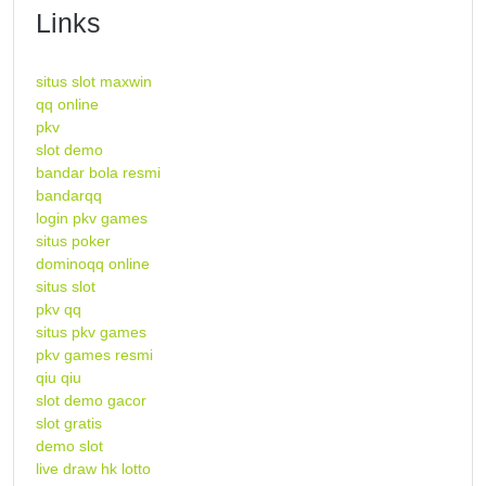
Links
situs slot maxwin
qq online
pkv
slot demo
bandar bola resmi
bandarqq
login pkv games
situs poker
dominoqq online
situs slot
pkv qq
situs pkv games
pkv games resmi
qiu qiu
slot demo gacor
slot gratis
demo slot
live draw hk lotto