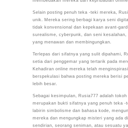
membedakan mereka dari kepribadian online 
Selain posting penuh teka -teki mereka, Rus
unik. Mereka sering berbagi karya seni dig
tidak konvensional dan kepekaan avant-gard
surealisme, cyberpunk, dan seni kesalahan
yang menawan dan membingungkan.
Terlepas dari sifatnya yang sulit dipahami,
setia dari penggemar yang tertarik pada mer
Kehadiran online mereka telah menginspirasi
berspekulasi bahwa posting mereka berisi pe
lebih besar.
Sebagai kesimpulan, Rusia777 adalah tokoh y
merupakan bukti sifatnya yang penuh teka -t
labirin simbolisme dan bahasa kode, mengun
mereka dan mengungkap misteri yang ada d
sendirian, seorang seniman, atau sesuatu yan