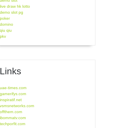
demo slot
live draw hk lotto
demo slot pg
poker
domino
qiu qiu
pkv
Links
uae-times.com
gamerifys.com
inspiratif.net
vsmsnetworks.com
offthem.com
ibommatv.com
techporfit.com