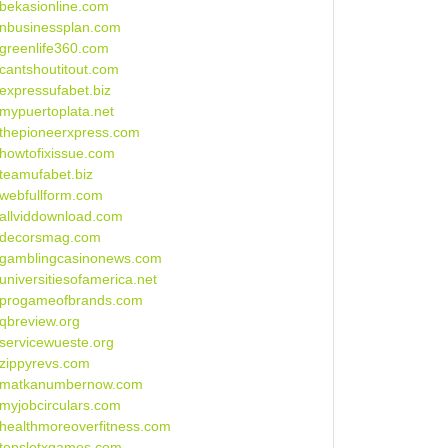
bekasionline.com
nbusinessplan.com
an
greenlife360.com
cantshoutitout.com
expressufabet.biz
k
mypuertoplata.net
thepioneerxpress.com
howtofixissue.com
:
teamufabet.biz
webfullform.com
rm
allviddownload.com
decorsmag.com
gamblingcasinonews.com
universitiesofamerica.net
sioner
progameofbrands.com
qbreview.org
servicewueste.org
zippyrevs.com
matkanumbernow.com
myjobcirculars.com
healthmoreoverfitness.com
topslotxgames.com