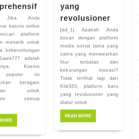
Menjelajahi
rehensif
yang
Dunia
Temuk
revolusioner
] Jika Anda
Sawit777
fitur
ar kasino online
[ad_1] Apakah Anda
yang
menari
ncari platform
bosan dengan platform
Seru:
n menarik untuk
dari
media sosial lama yang
Review
a keberuntungan
Klik555
sama yang menawarkan
Sawit777 adalah
Komprehensif
platfo
fitur terbatas dan
n
annya. Kasino
kekurangan inovasi?
baru
e populer ini
Tidak terlihat lagi dari
yang
arkan beragam
Klik555, platform baru
revolu
ainan untuk
yang revolusioner yang
nuhi semua
diatur untuk
READ
READ MORE
READ
 MORE
MORE
MORE