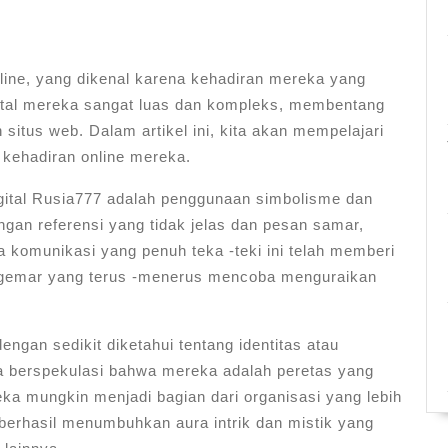
nline, yang dikenal karena kehadiran mereka yang
gital mereka sangat luas dan kompleks, membentang
 situs web. Dalam artikel ini, kita akan mempelajari
 kehadiran online mereka.
 digital Rusia777 adalah penggunaan simbolisme dan
ngan referensi yang tidak jelas dan pesan samar,
 komunikasi yang penuh teka -teki ini telah memberi
nggemar yang terus -menerus mencoba menguraikan
engan sedikit diketahui tentang identitas atau
 berspekulasi bahwa mereka adalah peretas yang
ka mungkin menjadi bagian dari organisasi yang lebih
berhasil menumbuhkan aura intrik dan mistik yang