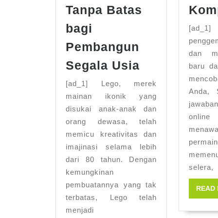
Tanpa Batas
Komp
bagi
[ad_1
penggem
Pembangun
dan me
Temukan
Segala Usia
baru da
Keajaiban
mencob
[ad_1] Lego, merek
Lego77:
Anda, 
mainan ikonik yang
Kemungkina
jawab
disukai anak-anak dan
onlin
Tanpa
orang dewasa, telah
menaw
Batas
memicu kreativitas dan
perm
imajinasi selama lebih
bagi
meme
dari 80 tahun. Dengan
Pembangun
selera,
kemungkinan
Segala
pembuatannya yang tak
READ
Usia
terbatas, Lego telah
menjadi