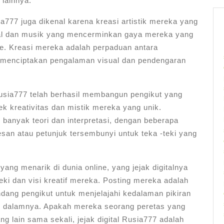
lainnya.
ia777 juga dikenal karena kreasi artistik mereka yang
ital dan musik yang mencerminkan gaya mereka yang
e. Kreasi mereka adalah perpaduan antara
, menciptakan pengalaman visual dan pendengaran
 Rusia777 telah berhasil membangun pengikut yang
ek kreativitas dan mistik mereka yang unik.
 banyak teori dan interpretasi, dengan beberapa
san atau petunjuk tersembunyi untuk teka -teki yang
ang menarik di dunia online, yang jejak digitalnya
eki dan visi kreatif mereka. Posting mereka adalah
dang pengikut untuk menjelajahi kedalaman pikiran
i dalamnya. Apakah mereka seorang peretas yang
g lain sama sekali, jejak digital Rusia777 adalah