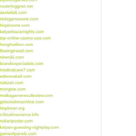
routerloggnet.net
dantella6.com
slotsgamesone.com
hispinzone.com
kalyanbazarnights.com
top-online-casino-usa.com
honghuidoor.com
flowingtravel.com
nineniki.com
brandiospecialists.com
medicalcare7.com
adtennaball.com
nabzah.com
mongive.com
matkagameresultsview.com
getsolutionsonline.com
hispinner.org
criticalinsurance.info
nokariposter.com
kalyan-guessing-nightplay.com
gameofpanels.com