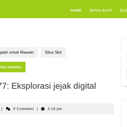
HOME
SITUS SLOT
SL
Rupiah untuk Maxwin
Situs Slot
gital mereka
: Eksplorasi jejak digital
admin@agharab.com
|
0 Comment
|
2:19 pm