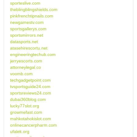
sporteslive.com
theblingblingshields.com
pinkfrenchtipnails.com
newgamestv.com
sportsgallerys.com
sportsmirrors.net
datasports.net
atasehirescortu.net
engineeringtechub.com
jerryescorts.com
attorneylegal.co
voomb.com
techgadgetpoint.com
tvsportsguide24.com
sportsreviews24.com
dubai360blog.com
lucky77slot.org
growmefast.com
mahkotahokislot.com
onlinecancerpharm.com
ufalek.org