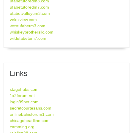
ufabetutoredm3.com
ufabetutoredm7.com
ufabetvalleyum3.com
veloxview.com
westufabetm3.com
whiskeybrothersllc.com
wildufabetum7.com
Links
stagehubs.com
1x2forum.net
login99bet.com
secretcourtesans.com
onlinebahisforum1.com
chicagoheadline.com
camming.org