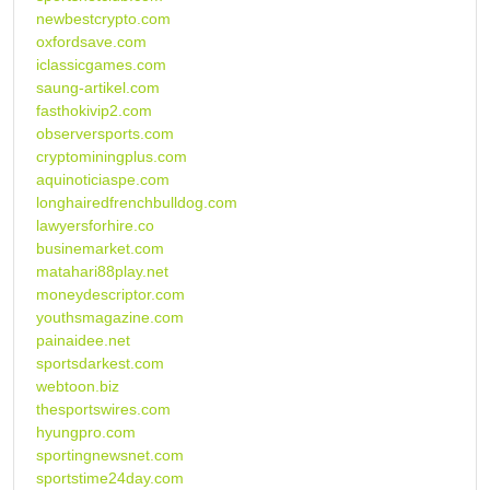
newbestcrypto.com
oxfordsave.com
iclassicgames.com
saung-artikel.com
fasthokivip2.com
observersports.com
cryptominingplus.com
aquinoticiaspe.com
longhairedfrenchbulldog.com
lawyersforhire.co
businemarket.com
matahari88play.net
moneydescriptor.com
youthsmagazine.com
painaidee.net
sportsdarkest.com
webtoon.biz
thesportswires.com
hyungpro.com
sportingnewsnet.com
sportstime24day.com