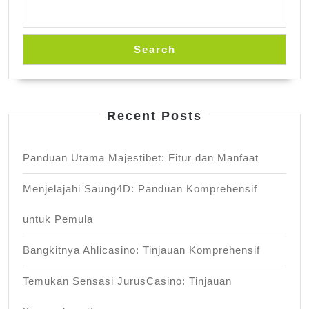
Search
Recent Posts
Panduan Utama Majestibet: Fitur dan Manfaat
Menjelajahi Saung4D: Panduan Komprehensif
untuk Pemula
Bangkitnya Ahlicasino: Tinjauan Komprehensif
Temukan Sensasi JurusCasino: Tinjauan