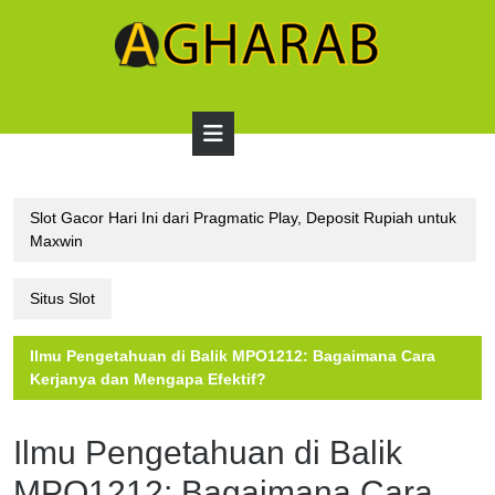
Skip
to
content
Open
Button
Slot Gacor Hari Ini dari Pragmatic Play, Deposit Rupiah untuk
Maxwin
Situs Slot
Ilmu Pengetahuan di Balik MPO1212: Bagaimana Cara
Kerjanya dan Mengapa Efektif?
Ilmu Pengetahuan di Balik
MPO1212: Bagaimana Cara