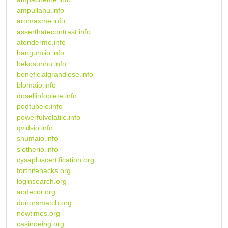
ampullahu.info
aromaxme.info
asserthatecontrast.info
atenderme.info
bangumiio.info
bekosunhu.info
beneficialgrandiose.info
blomaio.info
dosellinfoplete.info
podtubeio.info
powerfulvolatile.info
qvidsio.info
shumaio.info
slotherio.info
cysapluscertification.org
fortnitehacks.org
loginsearch.org
aodecor.org
donorsmatch.org
nowtimes.org
casinoeing.org