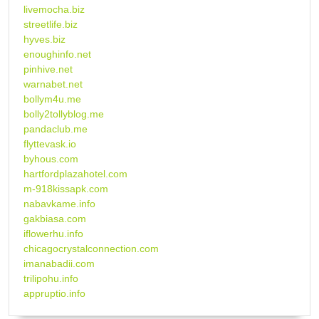
livemocha.biz
streetlife.biz
hyves.biz
enoughinfo.net
pinhive.net
warnabet.net
bollym4u.me
bolly2tollyblog.me
pandaclub.me
flyttevask.io
byhous.com
hartfordplazahotel.com
m-918kissapk.com
nabavkame.info
gakbiasa.com
iflowerhu.info
chicagocrystalconnection.com
imanabadii.com
trilipohu.info
appruptio.info