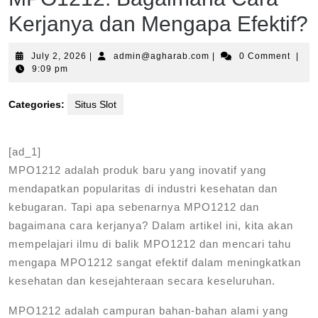
Kerjanya dan Mengapa Efektif?
July
admin@agharab.com
July 2, 2026
|
admin@agharab.com
|
0 Comment
|
2,
9:09 pm
2026
Categories:
Situs Slot
[ad_1]
MPO1212 adalah produk baru yang inovatif yang
mendapatkan popularitas di industri kesehatan dan
kebugaran. Tapi apa sebenarnya MPO1212 dan
bagaimana cara kerjanya? Dalam artikel ini, kita akan
mempelajari ilmu di balik MPO1212 dan mencari tahu
mengapa MPO1212 sangat efektif dalam meningkatkan
kesehatan dan kesejahteraan secara keseluruhan.
MPO1212 adalah campuran bahan-bahan alami yang