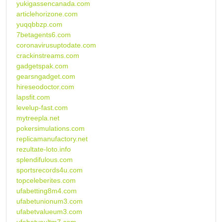
yukigassencanada.com
articlehorizone.com
yuqqbbzp.com
7betagents6.com
coronavirusuptodate.com
crackinstreams.com
gadgetspak.com
gearsngadget.com
hireseodoctor.com
lapsfit.com
levelup-fast.com
mytreepla.net
pokersimulations.com
replicamanufactory.net
rezultate-loto.info
splendifulous.com
sportsrecords4u.com
topceleberites.com
ufabetting8m4.com
ufabetunionum3.com
ufabetvalueum3.com