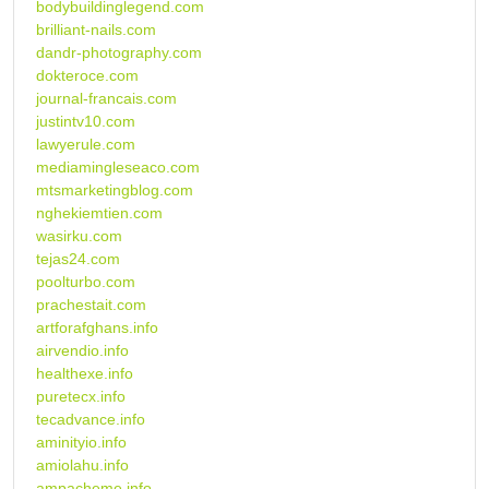
bodybuildinglegend.com
brilliant-nails.com
dandr-photography.com
dokteroce.com
journal-francais.com
justintv10.com
lawyerule.com
mediamingleseaco.com
mtsmarketingblog.com
nghekiemtien.com
wasirku.com
tejas24.com
poolturbo.com
prachestait.com
artforafghans.info
airvendio.info
healthexe.info
puretecx.info
tecadvance.info
aminityio.info
amiolahu.info
ampacheme.info