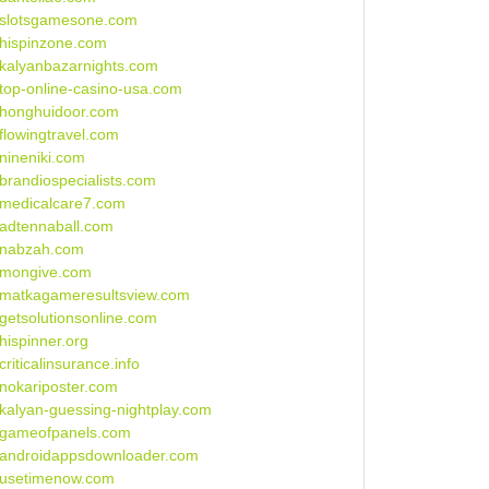
slotsgamesone.com
hispinzone.com
kalyanbazarnights.com
top-online-casino-usa.com
honghuidoor.com
flowingtravel.com
nineniki.com
brandiospecialists.com
medicalcare7.com
adtennaball.com
nabzah.com
mongive.com
matkagameresultsview.com
getsolutionsonline.com
hispinner.org
criticalinsurance.info
nokariposter.com
kalyan-guessing-nightplay.com
gameofpanels.com
androidappsdownloader.com
usetimenow.com