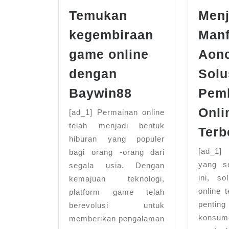
Temukan
Menj
kegembiraan
Manf
game online
Aon
dengan
Solu
Temukan
Baywin88
Pem
kegembiraan
Onli
[ad_1] Permainan online
game
telah menjadi bentuk
Terb
online
hiburan yang populer
dengan
[ad_1] 
bagi orang -orang dari
Baywin88
yang s
segala usia. Dengan
ini, so
kemajuan teknologi,
online 
platform game telah
penting
berevolusi untuk
konsu
memberikan pengalaman