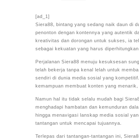
[ad_1]
Siera88, bintang yang sedang naik daun di 
penonton dengan kontennya yang autentik d
kreativitas dan dorongan untuk sukses, ia t
sebagai kekuatan yang harus diperhitungkan d
Perjalanan Siera88 menuju kesuksesan sung
telah bekerja tanpa kenal lelah untuk mem
sendiri di dunia media sosial yang kompetiti
kemampuan membuat konten yang menarik, di
Namun hal itu tidak selalu mudah bagi Siera
menghadapi hambatan dan kemunduran dalam
hingga menavigasi lanskap media sosial yan
tantangan untuk mencapai tujuannya.
Terlepas dari tantangan-tantangan ini, Siera