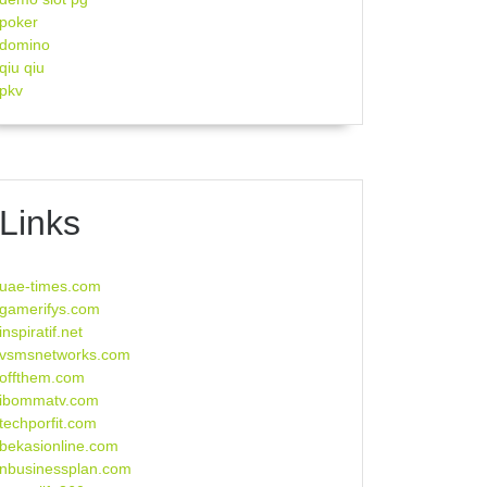
poker
domino
qiu qiu
pkv
Links
uae-times.com
gamerifys.com
inspiratif.net
vsmsnetworks.com
offthem.com
ibommatv.com
techporfit.com
bekasionline.com
nbusinessplan.com