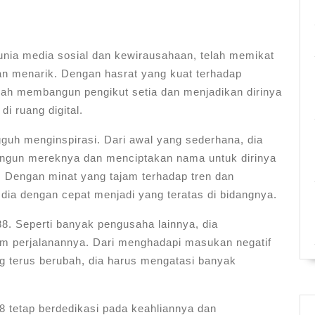
dunia media sosial dan kewirausahaan, telah memikat
an menarik. Dengan hasrat yang kuat terhadap
elah membangun pengikut setia dan menjadikan dirinya
i ruang digital.
guh menginspirasi. Dari awal yang sederhana, dia
bangun mereknya dan menciptakan nama untuk dirinya
f. Dengan minat yang tajam terhadap tren dan
a dengan cepat menjadi yang teratas di bidangnya.
88. Seperti banyak pengusaha lainnya, dia
 perjalanannya. Dari menghadapi masukan negatif
g terus berubah, dia harus mengatasi banyak
88 tetap berdedikasi pada keahliannya dan