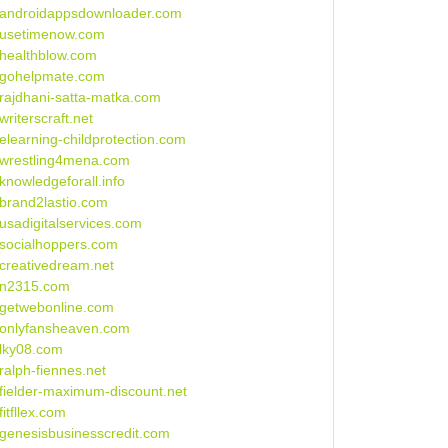
androidappsdownloader.com
usetimenow.com
healthblow.com
gohelpmate.com
rajdhani-satta-matka.com
writerscraft.net
elearning-childprotection.com
wrestling4mena.com
knowledgeforall.info
brand2lastio.com
usadigitalservices.com
socialhoppers.com
creativedream.net
n2315.com
getwebonline.com
onlyfansheaven.com
lky08.com
ralph-fiennes.net
fielder-maximum-discount.net
fitfllex.com
genesisbusinesscredit.com