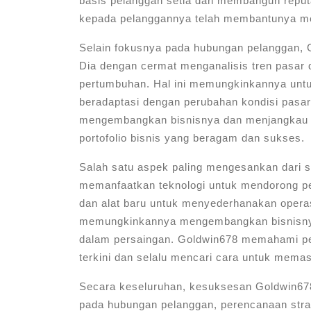
basis pelanggan setia dan membangun reputa
kepada pelanggannya telah membantunya men
Selain fokusnya pada hubungan pelanggan, G
Dia dengan cermat menganalisis tren pasar 
pertumbuhan. Hal ini memungkinkannya untu
beradaptasi dengan perubahan kondisi pasar
mengembangkan bisnisnya dan menjangkau
portofolio bisnis yang beragam dan sukses.
Salah satu aspek paling mengesankan dari 
memanfaatkan teknologi untuk mendorong per
dan alat baru untuk menyederhanakan operasi
memungkinkannya mengembangkan bisnisnya 
dalam persaingan. Goldwin678 memahami pen
terkini dan selalu mencari cara untuk mema
Secara keseluruhan, kesuksesan Goldwin678 
pada hubungan pelanggan, perencanaan strat