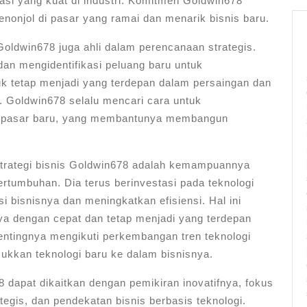
si yang kuat di industri. Komitmen Goldwin678
onjol di pasar yang ramai dan menarik bisnis baru.
oldwin678 juga ahli dalam perencanaan strategis.
dan mengidentifikasi peluang baru untuk
k tetap menjadi yang terdepan dalam persaingan dan
. Goldwin678 selalu mencari cara untuk
 pasar baru, yang membantunya membangun
strategi bisnis Goldwin678 adalah kemampuannya
tumbuhan. Dia terus berinvestasi pada teknologi
 bisnisnya dan meningkatkan efisiensi. Hal ini
dengan cepat dan tetap menjadi yang terdepan
tingnya mengikuti perkembangan tren teknologi
sukkan teknologi baru ke dalam bisnisnya.
dapat dikaitkan dengan pemikiran inovatifnya, fokus
egis, dan pendekatan bisnis berbasis teknologi.