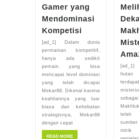
Gamer yang
Meli
Mendominasi
Deka
Temui
Kompetisi
Mak
Mekar88:
Mist
[ad_1] Dalam dunia
Pro
permainan kompetitif,
Ama
Gamer
hanya ada sedikit
yang
[ad_1]
pemain yang bisa
Mendominasi
hutan 
mencapai level dominasi
terdap
yang telah dicapai
Kompetisi
misteri
Mekar88. Dikenal karena
sebag
keahliannya yang luar
Makhlu
biasa dan kehebatan
telah
strategisnya, Mekar88
sumber
dengan cepat
intri
READ
READ MORE
penjela