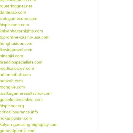
routerloggnet.net
dantella6.com
slotsgamesone.com
hispinzone.com
kalyanbazarnights.com
top-online-casino-usa.com
honghuidoor.com
flowingtravel.com
nineniki.com
brandiospecialists.com
medicalcare7.com
adtennaball.com
nabzah.com
mongive.com
matkagameresultsview.com
getsolutionsonline.com
hispinner.org
criticalinsurance.info
nokariposter.com
kalyan-guessing-nightplay.com
gameofpanels.com