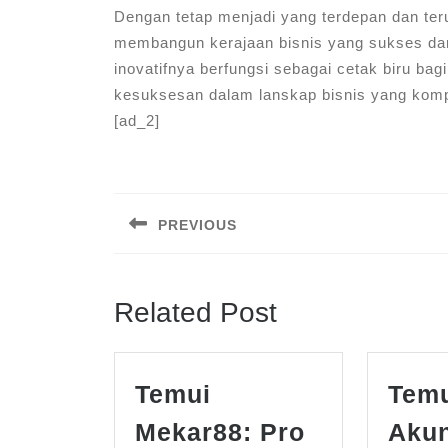
Dengan tetap menjadi yang terdepan dan te
membangun kerajaan bisnis yang sukses dan 
inovatifnya berfungsi sebagai cetak biru ba
kesuksesan dalam lanskap bisnis yang kompe
[ad_2]
Post
navigation
PREVIOUS
Previous
post:
Related Post
Temui
Tem
Mekar88: Pro
Aku