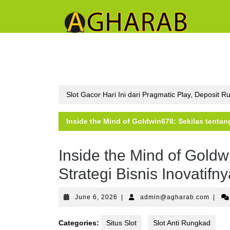
Skip
to
content
Slot Gacor Hari Ini dari Pragmatic Play, Deposit 
Inside the Mind of Goldwin678: Sekilas tentang
Inside the Mind of Goldw
Strategi Bisnis Inovatifn
June
admin
June 6, 2026
|
admin@agharab.com
|
6,
2026
Categories:
Situs Slot
Slot Anti Rungkad