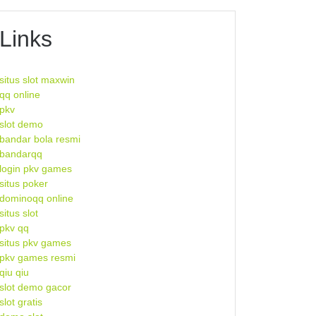
Links
situs slot maxwin
qq online
pkv
slot demo
bandar bola resmi
bandarqq
login pkv games
situs poker
dominoqq online
situs slot
pkv qq
situs pkv games
pkv games resmi
qiu qiu
slot demo gacor
slot gratis