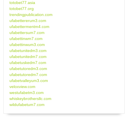
totobet77.asia
totobet77.org
trendingpublication.com
ufabettererum3.com
ufabettermentm4.com
ufabettersum7.com
ufabettinwm7.com
ufabettinwum3.com
ufabetunitedm3.com
ufabetunitedm7.com
ufabetuskedm7.com
ufabetutoredm3.com
ufabetutoredm7.com
ufabetvalleyum3.com
veloxview.com
westufabetm3.com
whiskeybrothersllc.com
wildufabetum7.com