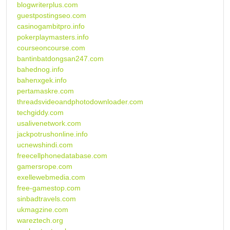
blogwriterplus.com
guestpostingseo.com
casinogambitpro.info
pokerplaymasters.info
courseoncourse.com
bantinbatdongsan247.com
bahednog.info
bahenxgek.info
pertamaskre.com
threadsvideoandphotodownloader.com
techgiddy.com
usalivenetwork.com
jackpotrushonline.info
ucnewshindi.com
freecellphonedatabase.com
gamersrope.com
exellewebmedia.com
free-gamestop.com
sinbadtravels.com
ukmagzine.com
wareztech.org