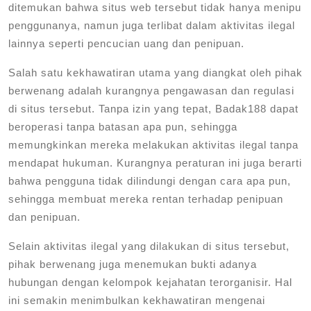
ditemukan bahwa situs web tersebut tidak hanya menipu
penggunanya, namun juga terlibat dalam aktivitas ilegal
lainnya seperti pencucian uang dan penipuan.
Salah satu kekhawatiran utama yang diangkat oleh pihak
berwenang adalah kurangnya pengawasan dan regulasi
di situs tersebut. Tanpa izin yang tepat, Badak188 dapat
beroperasi tanpa batasan apa pun, sehingga
memungkinkan mereka melakukan aktivitas ilegal tanpa
mendapat hukuman. Kurangnya peraturan ini juga berarti
bahwa pengguna tidak dilindungi dengan cara apa pun,
sehingga membuat mereka rentan terhadap penipuan
dan penipuan.
Selain aktivitas ilegal yang dilakukan di situs tersebut,
pihak berwenang juga menemukan bukti adanya
hubungan dengan kelompok kejahatan terorganisir. Hal
ini semakin menimbulkan kekhawatiran mengenai