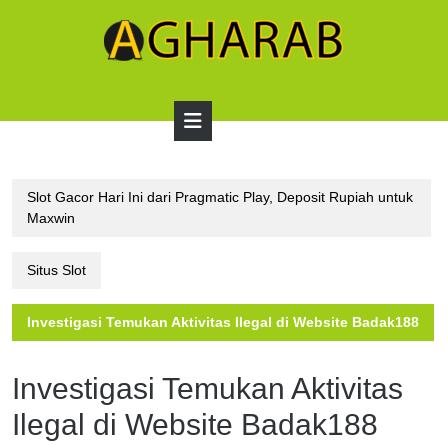
Skip
to
content
Open
Button
Slot Gacor Hari Ini dari Pragmatic Play, Deposit Rupiah untuk
Maxwin
Situs Slot
Investigasi Temukan Aktivitas Ilegal di Website Badak188
Investigasi Temukan Aktivitas
Ilegal di Website Badak188