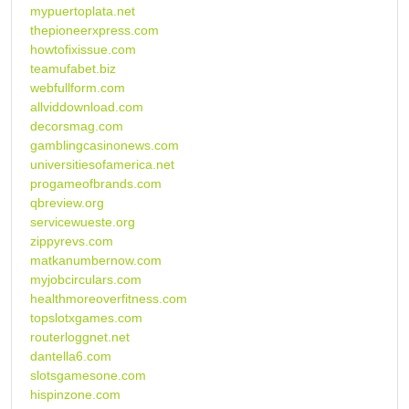
mypuertoplata.net
thepioneerxpress.com
howtofixissue.com
teamufabet.biz
webfullform.com
allviddownload.com
decorsmag.com
gamblingcasinonews.com
universitiesofamerica.net
progameofbrands.com
qbreview.org
servicewueste.org
zippyrevs.com
matkanumbernow.com
myjobcirculars.com
healthmoreoverfitness.com
topslotxgames.com
routerloggnet.net
dantella6.com
slotsgamesone.com
hispinzone.com