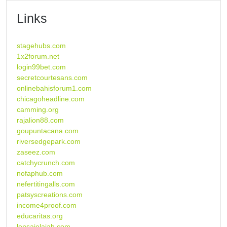
Links
stagehubs.com
1x2forum.net
login99bet.com
secretcourtesans.com
onlinebahisforum1.com
chicagoheadline.com
camming.org
rajalion88.com
goupuntacana.com
riversedgepark.com
zaseez.com
catchycrunch.com
nofaphub.com
nefertitingalls.com
patsyscreations.com
income4proof.com
educaritas.org
lensajelajah.com