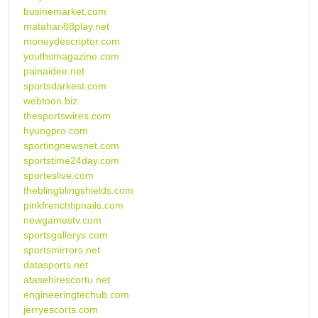
businemarket.com
matahari88play.net
moneydescriptor.com
youthsmagazine.com
painaidee.net
sportsdarkest.com
webtoon.biz
thesportswires.com
hyungpro.com
sportingnewsnet.com
sportstime24day.com
sporteslive.com
theblingblingshields.com
pinkfrenchtipnails.com
newgamestv.com
sportsgallerys.com
sportsmirrors.net
datasports.net
atasehirescortu.net
engineeringtechub.com
jerryescorts.com