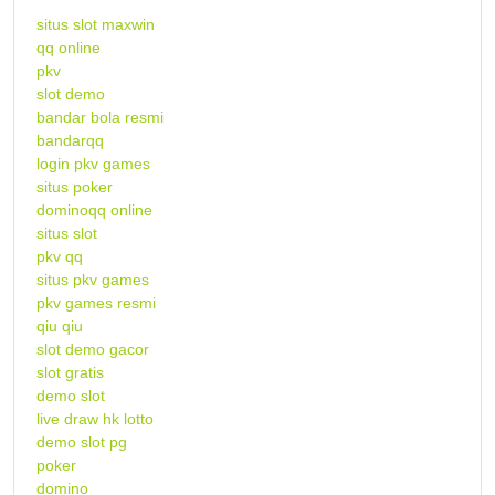
situs slot maxwin
qq online
pkv
slot demo
bandar bola resmi
bandarqq
login pkv games
situs poker
dominoqq online
situs slot
pkv qq
situs pkv games
pkv games resmi
qiu qiu
slot demo gacor
slot gratis
demo slot
live draw hk lotto
demo slot pg
poker
domino