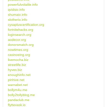
powerfulvolatile.info
qvidsio.info
shumaio.info
slotherio.info
cysapluscertification.org
fortnitehacks.org
loginsearch.org
aodecor.org
donorsmatch.org
nowtimes.org
casinoeing.org
livemocha.biz
streetlife.biz
hyves.biz
enoughinfo.net
pinhive.net
warnabet.net
bollym4u.me
bolly2tollyblog.me
pandaclub.me
flyttevask.io