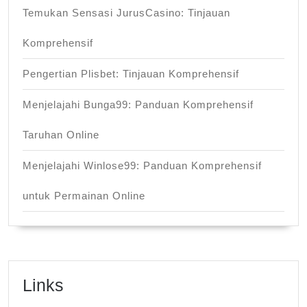
Temukan Sensasi JurusCasino: Tinjauan
Komprehensif
Pengertian Plisbet: Tinjauan Komprehensif
Menjelajahi Bunga99: Panduan Komprehensif
Taruhan Online
Menjelajahi Winlose99: Panduan Komprehensif
untuk Permainan Online
Links