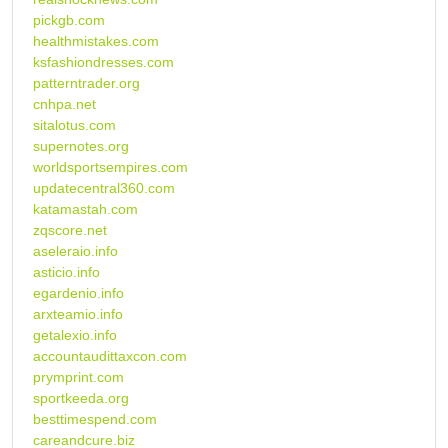
pickgb.com
healthmistakes.com
ksfashiondresses.com
patterntrader.org
cnhpa.net
sitalotus.com
supernotes.org
worldsportsempires.com
updatecentral360.com
katamastah.com
zqscore.net
aseleraio.info
asticio.info
egardenio.info
arxteamio.info
getalexio.info
accountaudittaxcon.com
prymprint.com
sportkeeda.org
besttimespend.com
careandcure.biz