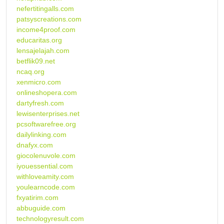
nefertitingalls.com
patsyscreations.com
income4proof.com
educaritas.org
lensajelajah.com
betflik09.net
ncaq.org
xenmicro.com
onlineshopera.com
dartyfresh.com
lewisenterprises.net
pcsoftwarefree.org
dailylinking.com
dnafyx.com
giocolenuvole.com
iyouessential.com
withloveamity.com
youlearncode.com
fxyatirim.com
abbuguide.com
technologyresult.com