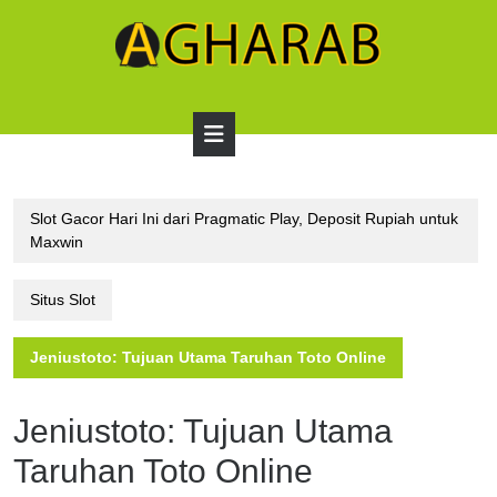
Skip
to
content
Open
Button
Slot Gacor Hari Ini dari Pragmatic Play, Deposit Rupiah untuk
Maxwin
Situs Slot
Jeniustoto: Tujuan Utama Taruhan Toto Online
Jeniustoto: Tujuan Utama
Taruhan Toto Online