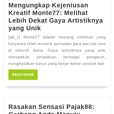
Mengungkap Kejeniusan
Kreatif Monte77: Melihat
Lebih Dekat Gaya Artistiknya
Mengungkap
yang Unik
Kejeniusan
[ad_1] Monte77 adalah seorang seniman yang
Kreatif
karyanya telah menarik perhatian para pecinta seni
Monte77:
di seluruh dunia. Gaya artistiknya yang unik
merupakan perpaduan berbagai pengaruh,
Melihat
menghasilkan karya yang benar-benar orisinal dan
Lebih
Dekat
READ
READ MORE
MORE
Gaya
Artistiknya
yang
Unik
Rasakan Sensasi Pajak88: