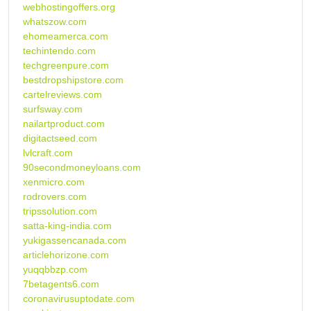
webhostingoffers.org
whatszow.com
ehomeamerca.com
techintendo.com
techgreenpure.com
bestdropshipstore.com
cartelreviews.com
surfsway.com
nailartproduct.com
digitactseed.com
lvlcraft.com
90secondmoneyloans.com
xenmicro.com
rodrovers.com
tripssolution.com
satta-king-india.com
yukigassencanada.com
articlehorizone.com
yuqqbbzp.com
7betagents6.com
coronavirusuptodate.com