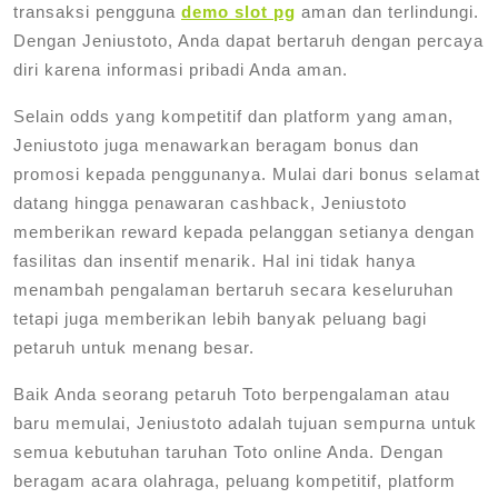
transaksi pengguna
demo slot pg
aman dan terlindungi.
Dengan Jeniustoto, Anda dapat bertaruh dengan percaya
diri karena informasi pribadi Anda aman.
Selain odds yang kompetitif dan platform yang aman,
Jeniustoto juga menawarkan beragam bonus dan
promosi kepada penggunanya. Mulai dari bonus selamat
datang hingga penawaran cashback, Jeniustoto
memberikan reward kepada pelanggan setianya dengan
fasilitas dan insentif menarik. Hal ini tidak hanya
menambah pengalaman bertaruh secara keseluruhan
tetapi juga memberikan lebih banyak peluang bagi
petaruh untuk menang besar.
Baik Anda seorang petaruh Toto berpengalaman atau
baru memulai, Jeniustoto adalah tujuan sempurna untuk
semua kebutuhan taruhan Toto online Anda. Dengan
beragam acara olahraga, peluang kompetitif, platform