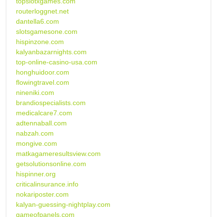
topslotxgames.com
routerloggnet.net
dantella6.com
slotsgamesone.com
hispinzone.com
kalyanbazarnights.com
top-online-casino-usa.com
honghuidoor.com
flowingtravel.com
nineniki.com
brandiospecialists.com
medicalcare7.com
adtennaball.com
nabzah.com
mongive.com
matkagameresultsview.com
getsolutionsonline.com
hispinner.org
criticalinsurance.info
nokariposter.com
kalyan-guessing-nightplay.com
gameofpanels.com