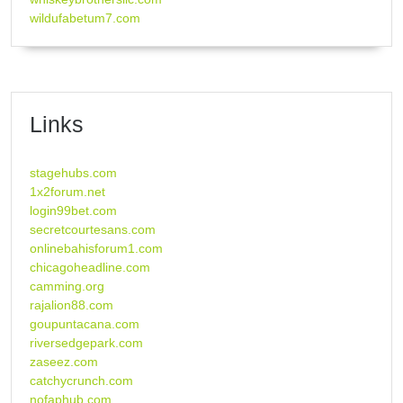
wildufabetum7.com
Links
stagehubs.com
1x2forum.net
login99bet.com
secretcourtesans.com
onlinebahisforum1.com
chicagoheadline.com
camming.org
rajalion88.com
goupuntacana.com
riversedgepark.com
zaseez.com
catchycrunch.com
nofaphub.com