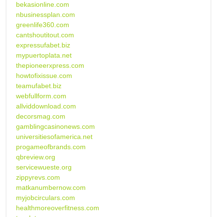
bekasionline.com
nbusinessplan.com
greenlife360.com
cantshoutitout.com
expressufabet.biz
mypuertoplata.net
thepioneerxpress.com
howtofixissue.com
teamufabet.biz
webfullform.com
allviddownload.com
decorsmag.com
gamblingcasinonews.com
universitiesofamerica.net
progameofbrands.com
qbreview.org
servicewueste.org
zippyrevs.com
matkanumbernow.com
myjobcirculars.com
healthmoreoverfitness.com