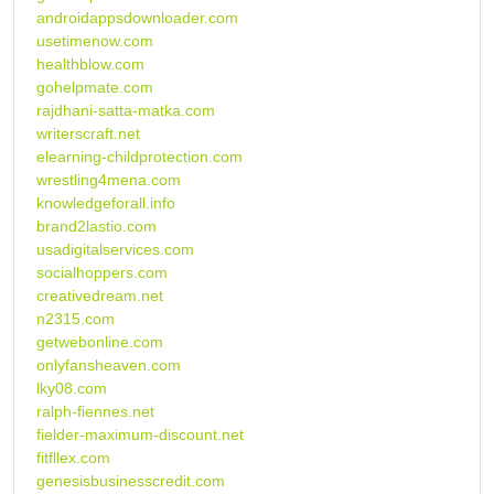
androidappsdownloader.com
usetimenow.com
healthblow.com
gohelpmate.com
rajdhani-satta-matka.com
writerscraft.net
elearning-childprotection.com
wrestling4mena.com
knowledgeforall.info
brand2lastio.com
usadigitalservices.com
socialhoppers.com
creativedream.net
n2315.com
getwebonline.com
onlyfansheaven.com
lky08.com
ralph-fiennes.net
fielder-maximum-discount.net
fitfllex.com
genesisbusinesscredit.com