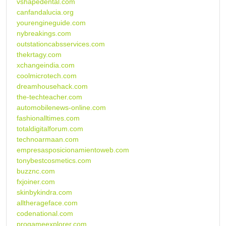
vshapedental.com
canfandalucia.org
yourengineguide.com
nybreakings.com
outstationcabsservices.com
thekrtagy.com
xchangeindia.com
coolmicrotech.com
dreamhousehack.com
the-techteacher.com
automobilenews-online.com
fashionalltimes.com
totaldigitalforum.com
technoarmaan.com
empresasposicionamientoweb.com
tonybestcosmetics.com
buzznc.com
fxjoiner.com
skinbykindra.com
alltherageface.com
codenational.com
progameexplorer.com