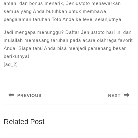
aman, dan bonus menarik, Jeniustoto menawarkan
semua yang Anda butuhkan untuk membawa
pengalaman taruhan Toto Anda ke level selanjutnya.
Jadi mengapa menunggu? Daftar Jeniustoto hari ini dan
mulailah memasang taruhan pada acara olahraga favorit
Anda. Siapa tahu Anda bisa menjadi pemenang besar
berikutnya!
[ad_2]
Post
navigation
PREVIOUS
NEXT
Previous
Next
post:
post:
Related Post