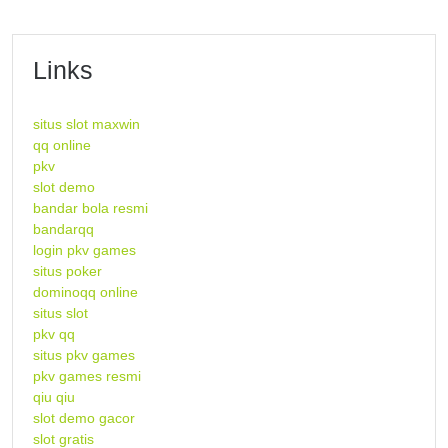
Links
situs slot maxwin
qq online
pkv
slot demo
bandar bola resmi
bandarqq
login pkv games
situs poker
dominoqq online
situs slot
pkv qq
situs pkv games
pkv games resmi
qiu qiu
slot demo gacor
slot gratis