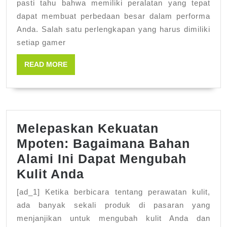
yang
pasti tahu bahwa memiliki peralatan yang tepat
Dibutuhkan
dapat membuat perbedaan besar dalam performa
Anda. Salah satu perlengkapan yang harus dimiliki
Setiap
setiap gamer
Gamer
di
READ
READ MORE
MORE
Gudang
Senjatanya
Melepaskan Kekuatan
Mpoten: Bagaimana Bahan
Alami Ini Dapat Mengubah
Melepaskan
Kulit Anda
Kekuatan
[ad_1] Ketika berbicara tentang perawatan kulit,
Mpoten:
ada banyak sekali produk di pasaran yang
Bagaimana
menjanjikan untuk mengubah kulit Anda dan