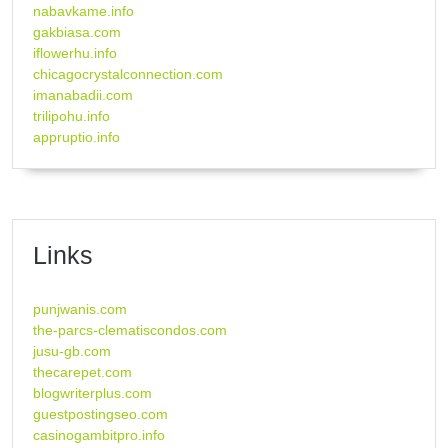
nabavkame.info
gakbiasa.com
iflowerhu.info
chicagocrystalconnection.com
imanabadii.com
trilipohu.info
appruptio.info
Links
punjwanis.com
the-parcs-clematiscondos.com
jusu-gb.com
thecarepet.com
blogwriterplus.com
guestpostingseo.com
casinogambitpro.info