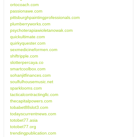
ortocoach.com
passionawe.com
pittsburghpaintingprofessionals.com
plumberryworks.com
psychoterapiawioletanowak.com
quickultimate.com
quirkyquester.com
sexmedicineformen.com
shiftripple.com
slotterpercaya.co
smartcoolbox.com
sohanjitfinances.com
soulfulhousemusic.net
sparklooms.com
tacticalcontractingllc.com
thecapitalpowers.com
tobabet88slot3.com
todayscurrentnews.com
totobet77.asia
totobet77.org
trendingpublication.com