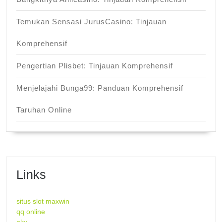
Temukan Sensasi JurusCasino: Tinjauan
Komprehensif
Pengertian Plisbet: Tinjauan Komprehensif
Menjelajahi Bunga99: Panduan Komprehensif
Taruhan Online
Links
situs slot maxwin
qq online