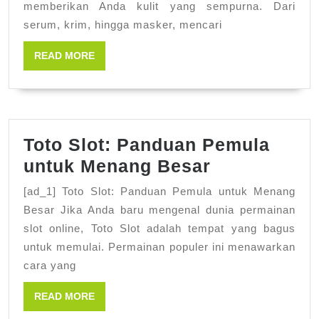
memberikan Anda kulit yang sempurna. Dari
Bahan
serum, krim, hingga masker, mencari
Alami
Ini
READ
READ MORE
MORE
Dapat
Mengubah
Kulit
Anda
Toto Slot: Panduan Pemula
Toto
untuk Menang Besar
Slot:
[ad_1] Toto Slot: Panduan Pemula untuk Menang
Panduan
Besar Jika Anda baru mengenal dunia permainan
Pemula
slot online, Toto Slot adalah tempat yang bagus
untuk memulai. Permainan populer ini menawarkan
untuk
cara yang
Menang
Besar
READ
READ MORE
MORE