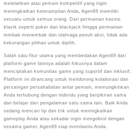
melelahkan atau pemain kompetitif yang ingin
meningkatkan keterampilan Anda, Agen89 memiliki
sesuatu untuk semua orang. Dari permainan kasino
klasik seperti poker dan blackjack hingga permainan
tembak-menembak dan olahraga penuh aksi, tidak ada
kekurangan pilihan untuk dipilih.
Salah satu fitur utama yang membedakan Agen89 dari
platform game lainnya adalah fokusnya dalam
menciptakan komunitas game yang suportif dan inklusif.
Platform ini dirancang untuk mendorong kolaborasi dan
persaingan persahabatan antar pemain, memungkinkan
Anda terhubung dengan individu yang berpikiran sama
dan belajar dari pengalaman satu sama lain. Baik Anda
sedang mencari tip dan trik untuk meningkatkan
gameplay Anda atau sekadar ingin mengobrol dengan
sesama gamer, Agen89 siap membantu Anda.