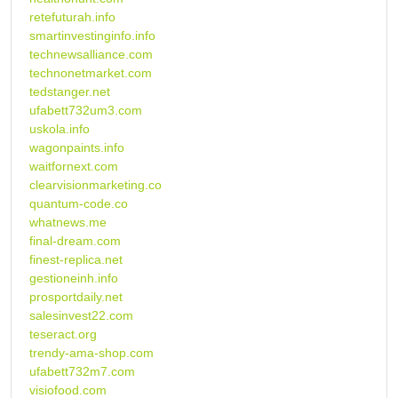
retefuturah.info
smartinvestinginfo.info
technewsalliance.com
technonetmarket.com
tedstanger.net
ufabett732um3.com
uskola.info
wagonpaints.info
waitfornext.com
clearvisionmarketing.co
quantum-code.co
whatnews.me
final-dream.com
finest-replica.net
gestioneinh.info
prosportdaily.net
salesinvest22.com
teseract.org
trendy-ama-shop.com
ufabett732m7.com
visiofood.com