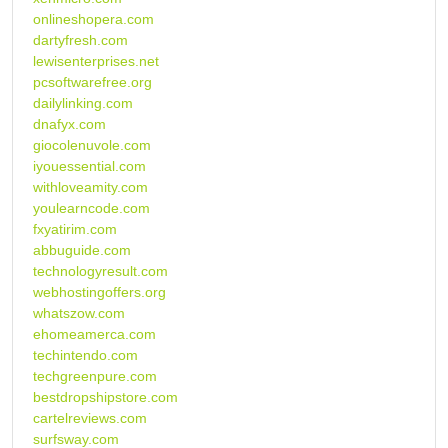
onlineshopera.com
dartyfresh.com
lewisenterprises.net
pcsoftwarefree.org
dailylinking.com
dnafyx.com
giocolenuvole.com
iyouessential.com
withloveamity.com
youlearncode.com
fxyatirim.com
abbuguide.com
technologyresult.com
webhostingoffers.org
whatszow.com
ehomeamerca.com
techintendo.com
techgreenpure.com
bestdropshipstore.com
cartelreviews.com
surfsway.com