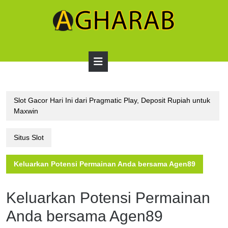
Skip
to
content
Open
Button
Slot Gacor Hari Ini dari Pragmatic Play, Deposit Rupiah untuk
Maxwin
Situs Slot
Keluarkan Potensi Permainan Anda bersama Agen89
Keluarkan Potensi Permainan
Anda bersama Agen89