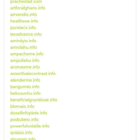
prachestait.com
artforafghans.info
airvendio.info
healthexe.info
puretecx.info
tecadvance.info
aminityio.info
amiolahu.info
ampacheme.info
ampullahu.info
aromaxme.info
asserthatecontrast.info
atenderme.info
bangumiio.info
bekosunhu.info
beneficialgrandiose.info
blomaio.info
dosellinfoplete.info
podtubeio.info
powerfulvolatile.info
qvidsio.info
shumaio.info