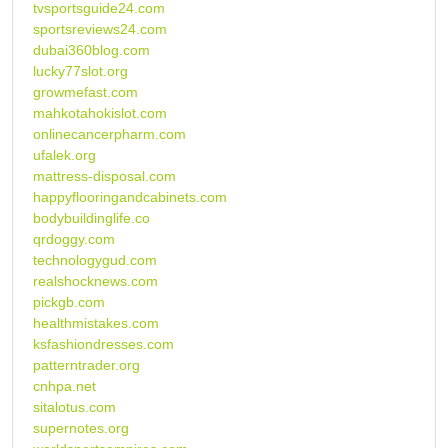
tvsportsguide24.com
sportsreviews24.com
dubai360blog.com
lucky77slot.org
growmefast.com
mahkotahokislot.com
onlinecancerpharm.com
ufalek.org
mattress-disposal.com
happyflooringandcabinets.com
bodybuildinglife.co
qrdoggy.com
technologygud.com
realshocknews.com
pickgb.com
healthmistakes.com
ksfashiondresses.com
patterntrader.org
cnhpa.net
sitalotus.com
supernotes.org