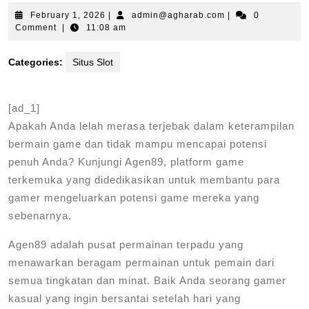
February
admin@agharab.c
February 1, 2026
|
admin@agharab.com
|
0
1,
Comment
|
11:08 am
2026
Categories:
Situs Slot
[ad_1]
Apakah Anda lelah merasa terjebak dalam keterampilan
bermain game dan tidak mampu mencapai potensi
penuh Anda? Kunjungi Agen89, platform game
terkemuka yang didedikasikan untuk membantu para
gamer mengeluarkan potensi game mereka yang
sebenarnya.
Agen89 adalah pusat permainan terpadu yang
menawarkan beragam permainan untuk pemain dari
semua tingkatan dan minat. Baik Anda seorang gamer
kasual yang ingin bersantai setelah hari yang