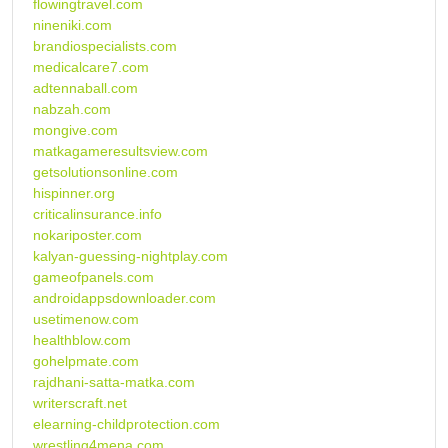
flowingtravel.com
nineniki.com
brandiospecialists.com
medicalcare7.com
adtennaball.com
nabzah.com
mongive.com
matkagameresultsview.com
getsolutionsonline.com
hispinner.org
criticalinsurance.info
nokariposter.com
kalyan-guessing-nightplay.com
gameofpanels.com
androidappsdownloader.com
usetimenow.com
healthblow.com
gohelpmate.com
rajdhani-satta-matka.com
writerscraft.net
elearning-childprotection.com
wrestling4mena.com