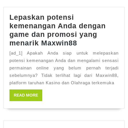
Lepaskan potensi
kemenangan Anda dengan
game dan promosi yang
Lepaskan
menarik Maxwin88
potensi
[ad_1] Apakah Anda siap untuk melepaskan
kemenangan
potensi kemenangan Anda dan mengalami sensasi
Anda
permainan online yang belum pernah terjadi
sebelumnya? Tidak terlihat lagi dari Maxwin88,
dengan
platform taruhan Kasino dan Olahraga terkemuka
game
dan
READ
READ MORE
MORE
promosi
yang
menarik