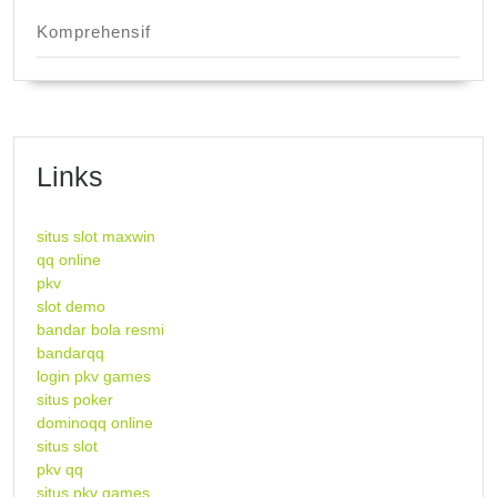
Komprehensif
Links
situs slot maxwin
qq online
pkv
slot demo
bandar bola resmi
bandarqq
login pkv games
situs poker
dominoqq online
situs slot
pkv qq
situs pkv games