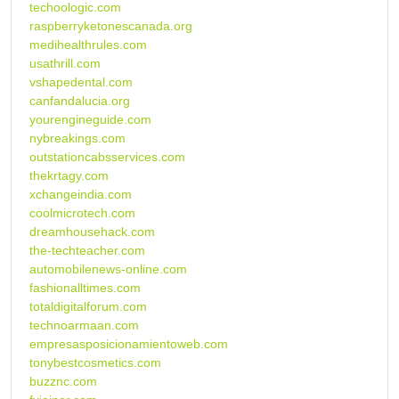
techoologic.com
raspberryketonescanada.org
medihealthrules.com
usathrill.com
vshapedental.com
canfandalucia.org
yourengineguide.com
nybreakings.com
outstationcabsservices.com
thekrtagy.com
xchangeindia.com
coolmicrotech.com
dreamhousehack.com
the-techteacher.com
automobilenews-online.com
fashionalltimes.com
totaldigitalforum.com
technoarmaan.com
empresasposicionamientoweb.com
tonybestcosmetics.com
buzznc.com