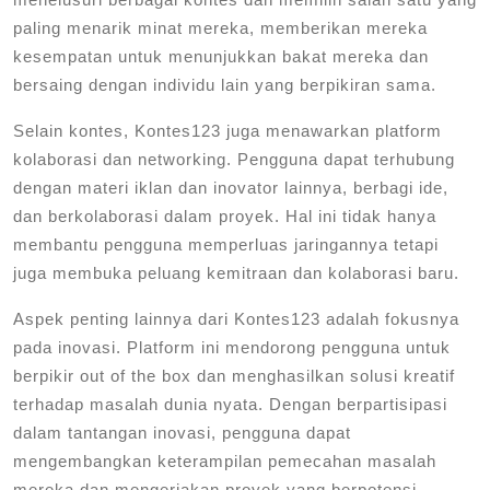
paling menarik minat mereka, memberikan mereka
kesempatan untuk menunjukkan bakat mereka dan
bersaing dengan individu lain yang berpikiran sama.
Selain kontes, Kontes123 juga menawarkan platform
kolaborasi dan networking. Pengguna dapat terhubung
dengan materi iklan dan inovator lainnya, berbagi ide,
dan berkolaborasi dalam proyek. Hal ini tidak hanya
membantu pengguna memperluas jaringannya tetapi
juga membuka peluang kemitraan dan kolaborasi baru.
Aspek penting lainnya dari Kontes123 adalah fokusnya
pada inovasi. Platform ini mendorong pengguna untuk
berpikir out of the box dan menghasilkan solusi kreatif
terhadap masalah dunia nyata. Dengan berpartisipasi
dalam tantangan inovasi, pengguna dapat
mengembangkan keterampilan pemecahan masalah
mereka dan mengerjakan proyek yang berpotensi