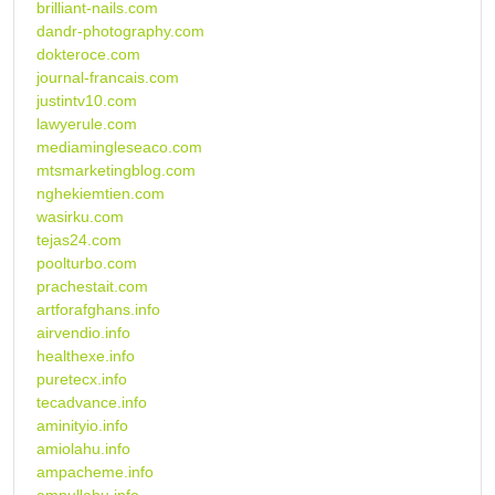
brilliant-nails.com
dandr-photography.com
dokteroce.com
journal-francais.com
justintv10.com
lawyerule.com
mediamingleseaco.com
mtsmarketingblog.com
nghekiemtien.com
wasirku.com
tejas24.com
poolturbo.com
prachestait.com
artforafghans.info
airvendio.info
healthexe.info
puretecx.info
tecadvance.info
aminityio.info
amiolahu.info
ampacheme.info