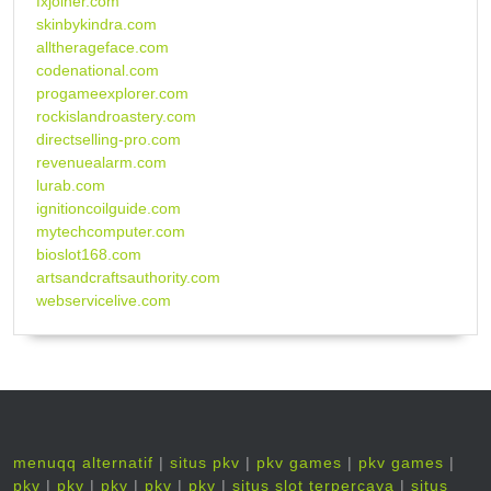
fxjoiner.com
skinbykindra.com
alltherageface.com
codenational.com
progameexplorer.com
rockislandroastery.com
directselling-pro.com
revenuealarm.com
lurab.com
ignitioncoilguide.com
mytechcomputer.com
bioslot168.com
artsandcraftsauthority.com
webservicelive.com
menuqq alternatif
|
situs pkv
|
pkv games
|
pkv games
|
pkv
|
pkv
|
pkv
|
pkv
|
pkv
|
situs slot terpercaya
|
situs