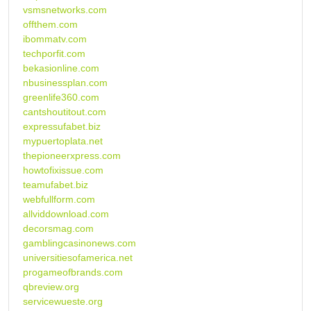
vsmsnetworks.com
offthem.com
ibommatv.com
techporfit.com
bekasionline.com
nbusinessplan.com
greenlife360.com
cantshoutitout.com
expressufabet.biz
mypuertoplata.net
thepioneerxpress.com
howtofixissue.com
teamufabet.biz
webfullform.com
allviddownload.com
decorsmag.com
gamblingcasinonews.com
universitiesofamerica.net
progameofbrands.com
qbreview.org
servicewueste.org