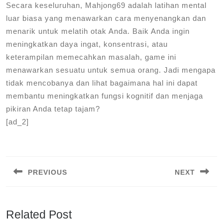
Secara keseluruhan, Mahjong69 adalah latihan mental
luar biasa yang menawarkan cara menyenangkan dan
menarik untuk melatih otak Anda. Baik Anda ingin
meningkatkan daya ingat, konsentrasi, atau
keterampilan memecahkan masalah, game ini
menawarkan sesuatu untuk semua orang. Jadi mengapa
tidak mencobanya dan lihat bagaimana hal ini dapat
membantu meningkatkan fungsi kognitif dan menjaga
pikiran Anda tetap tajam?
[ad_2]
Post
navigation
PREVIOUS
NEXT
Previous
Next
post:
post:
Related Post