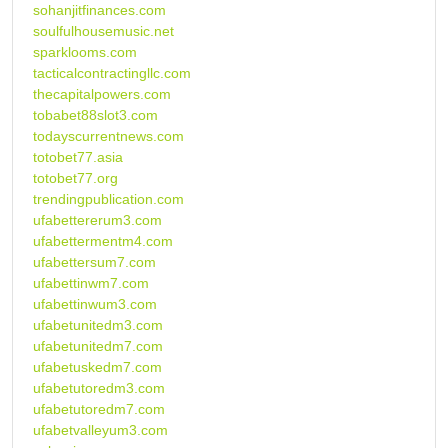
sohanjitfinances.com
soulfulhousemusic.net
sparklooms.com
tacticalcontractingllc.com
thecapitalpowers.com
tobabet88slot3.com
todayscurrentnews.com
totobet77.asia
totobet77.org
trendingpublication.com
ufabettererum3.com
ufabettermentm4.com
ufabettersum7.com
ufabettinwm7.com
ufabettinwum3.com
ufabetunitedm3.com
ufabetunitedm7.com
ufabetuskedm7.com
ufabetutoredm3.com
ufabetutoredm7.com
ufabetvalleyum3.com