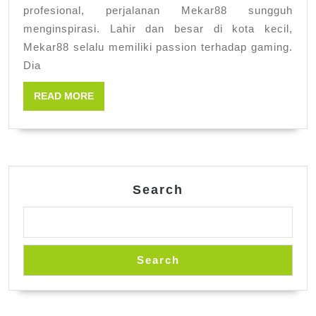
Pro:
profesional, perjalanan Mekar88 sungguh
menginspirasi. Lahir dan besar di kota kecil,
Perjalanan
Mekar88 selalu memiliki passion terhadap gaming.
Mekar88
Dia
yang
Menginspirasi
READ
READ MORE
MORE
Search
Search