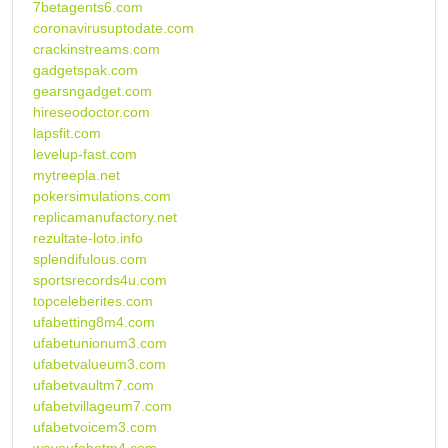
7betagents6.com
coronavirusuptodate.com
crackinstreams.com
gadgetspak.com
gearsngadget.com
hireseodoctor.com
lapsfit.com
levelup-fast.com
mytreepla.net
pokersimulations.com
replicamanufactory.net
rezultate-loto.info
splendifulous.com
sportsrecords4u.com
topceleberites.com
ufabetting8m4.com
ufabetunionum3.com
ufabetvalueum3.com
ufabetvaultm7.com
ufabetvillageum7.com
ufabetvoicem3.com