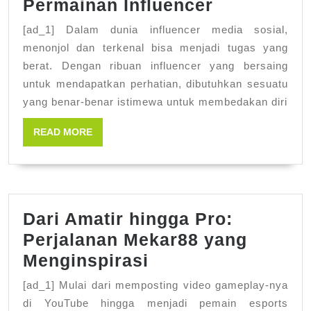
Bagaimana
Permainan Influencer
Habibi88
[ad_1] Dalam dunia influencer media sosial,
Mendefinis
menonjol dan terkenal bisa menjadi tugas yang
Ulang
berat. Dengan ribuan influencer yang bersaing
untuk mendapatkan perhatian, dibutuhkan sesuatu
Permainan
yang benar-benar istimewa untuk membedakan diri
Influencer
READ
READ MORE
MORE
Dari Amatir hingga Pro:
Perjalanan Mekar88 yang
Dari
Menginspirasi
Amatir
[ad_1] Mulai dari memposting video gameplay-nya
hingga
di YouTube hingga menjadi pemain esports