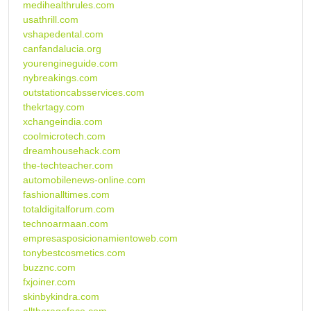
medihealthrules.com
usathrill.com
vshapedental.com
canfandalucia.org
yourengineguide.com
nybreakings.com
outstationcabsservices.com
thekrtagy.com
xchangeindia.com
coolmicrotech.com
dreamhousehack.com
the-techteacher.com
automobilenews-online.com
fashionalltimes.com
totaldigitalforum.com
technoarmaan.com
empresasposicionamientoweb.com
tonybestcosmetics.com
buzznc.com
fxjoiner.com
skinbykindra.com