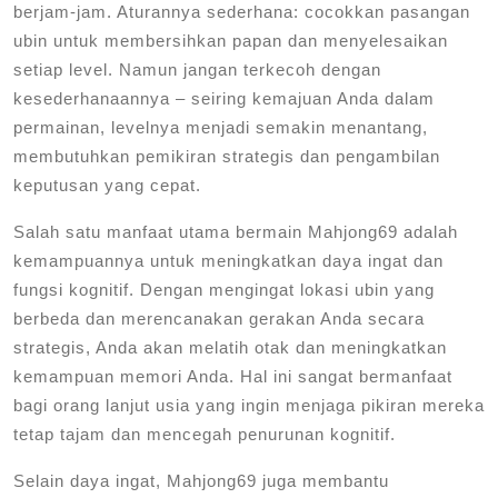
berjam-jam. Aturannya sederhana: cocokkan pasangan
ubin untuk membersihkan papan dan menyelesaikan
setiap level. Namun jangan terkecoh dengan
kesederhanaannya – seiring kemajuan Anda dalam
permainan, levelnya menjadi semakin menantang,
membutuhkan pemikiran strategis dan pengambilan
keputusan yang cepat.
Salah satu manfaat utama bermain Mahjong69 adalah
kemampuannya untuk meningkatkan daya ingat dan
fungsi kognitif. Dengan mengingat lokasi ubin yang
berbeda dan merencanakan gerakan Anda secara
strategis, Anda akan melatih otak dan meningkatkan
kemampuan memori Anda. Hal ini sangat bermanfaat
bagi orang lanjut usia yang ingin menjaga pikiran mereka
tetap tajam dan mencegah penurunan kognitif.
Selain daya ingat, Mahjong69 juga membantu