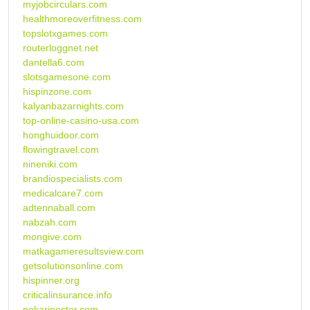
myjobcirculars.com
healthmoreoverfitness.com
topslotxgames.com
routerloggnet.net
dantella6.com
slotsgamesone.com
hispinzone.com
kalyanbazarnights.com
top-online-casino-usa.com
honghuidoor.com
flowingtravel.com
nineniki.com
brandiospecialists.com
medicalcare7.com
adtennaball.com
nabzah.com
mongive.com
matkagameresultsview.com
getsolutionsonline.com
hispinner.org
criticalinsurance.info
nokariposter.com