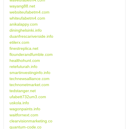
waveufabetm4.com
wayang88.net
websiteufabetm4.com
whiteufabetm4.com
anikalappy.com
dininghelsinki.info
duanfrescariverside.info
etilerx.com
finestreplica.net
flounderandfumble.com
healthohunt.com
retefuturah.info
smartinvestinginfo.info
technewsalliance.com
technonetmarket.com
tedstanger.net
ufabett732um3.com
uskola.info
wagonpaints.info
waitfornext.com
clearvisionmarketing.co
quantum-code.co