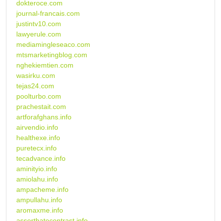
dokteroce.com
journal-francais.com
justintv10.com
lawyerule.com
mediamingleseaco.com
mtsmarketingblog.com
nghekiemtien.com
wasirku.com
tejas24.com
poolturbo.com
prachestait.com
artforafghans.info
airvendio.info
healthexe.info
puretecx.info
tecadvance.info
aminityio.info
amiolahu.info
ampacheme.info
ampullahu.info
aromaxme.info
asserthatecontrast.info