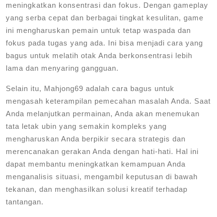
meningkatkan konsentrasi dan fokus. Dengan gameplay
yang serba cepat dan berbagai tingkat kesulitan, game
ini mengharuskan pemain untuk tetap waspada dan
fokus pada tugas yang ada. Ini bisa menjadi cara yang
bagus untuk melatih otak Anda berkonsentrasi lebih
lama dan menyaring gangguan.
Selain itu, Mahjong69 adalah cara bagus untuk
mengasah keterampilan pemecahan masalah Anda. Saat
Anda melanjutkan permainan, Anda akan menemukan
tata letak ubin yang semakin kompleks yang
mengharuskan Anda berpikir secara strategis dan
merencanakan gerakan Anda dengan hati-hati. Hal ini
dapat membantu meningkatkan kemampuan Anda
menganalisis situasi, mengambil keputusan di bawah
tekanan, dan menghasilkan solusi kreatif terhadap
tantangan.