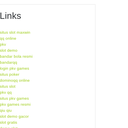
Links
situs slot maxwin
qq online
pkv
slot demo
bandar bola resmi
bandarqq
login pkv games
situs poker
dominoqq online
situs slot
pkv qq
situs pkv games
pkv games resmi
qiu qiu
slot demo gacor
slot gratis