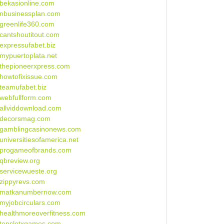
bekasionline.com
nbusinessplan.com
greenlife360.com
cantshoutitout.com
expressufabet.biz
mypuertoplata.net
thepioneerxpress.com
howtofixissue.com
teamufabet.biz
webfullform.com
allviddownload.com
decorsmag.com
gamblingcasinonews.com
universitiesofamerica.net
progameofbrands.com
qbreview.org
servicewueste.org
zippyrevs.com
matkanumbernow.com
myjobcirculars.com
healthmoreoverfitness.com
topslotxgames.com