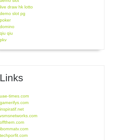
demo slot
live draw hk lotto
demo slot pg
poker
domino
qiu qiu
pkv
Links
uae-times.com
gamerifys.com
inspiratif.net
vsmsnetworks.com
offthem.com
ibommatv.com
techporfit.com