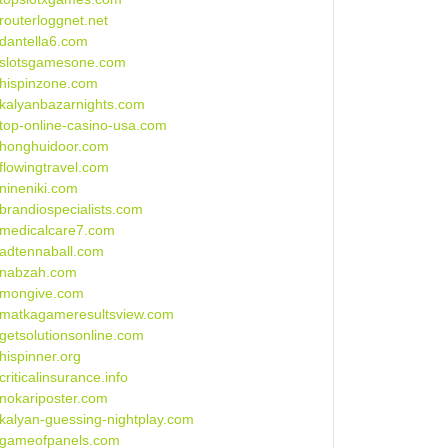
routerloggnet.net
dantella6.com
slotsgamesone.com
hispinzone.com
kalyanbazarnights.com
top-online-casino-usa.com
honghuidoor.com
flowingtravel.com
nineniki.com
brandiospecialists.com
medicalcare7.com
adtennaball.com
nabzah.com
mongive.com
matkagameresultsview.com
getsolutionsonline.com
hispinner.org
criticalinsurance.info
nokariposter.com
kalyan-guessing-nightplay.com
gameofpanels.com