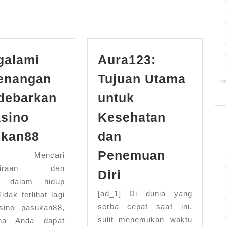
galami
Aura123:
enangan
Tujuan Utama
debarkan
untuk
asino
Kesehatan
Mengalami
ukan88
dan
kemenangan
Penemuan
1] Mencari
mendebarkan
mbiraan dan
Aura123:
Diri
di
i dalam hidup
Tujuan
kasino
[ad_1] Di dunia yang
idak terlihat lagi
Utama
pasukan88
serba cepat saat ini,
sino pasukan88,
untuk
sulit menemukan waktu
na Anda dapat