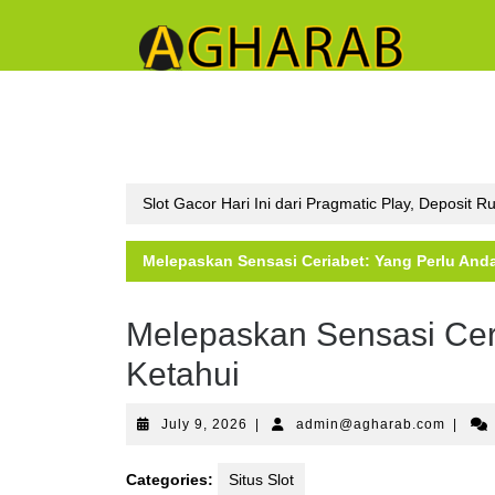
Skip
to
content
Slot Gacor Hari Ini dari Pragmatic Play, Deposit 
Melepaskan Sensasi Ceriabet: Yang Perlu And
Melepaskan Sensasi Cer
Ketahui
July
admin
July 9, 2026
|
admin@agharab.com
|
9,
2026
Categories:
Situs Slot