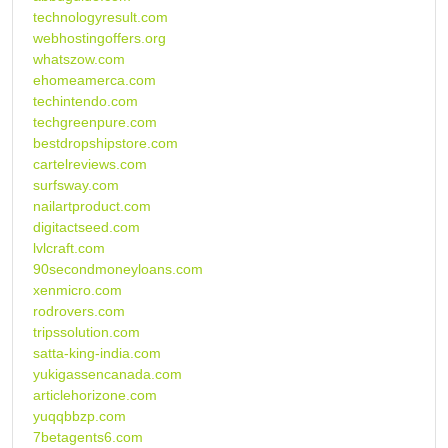
technologyresult.com
webhostingoffers.org
whatszow.com
ehomeamerca.com
techintendo.com
techgreenpure.com
bestdropshipstore.com
cartelreviews.com
surfsway.com
nailartproduct.com
digitactseed.com
lvlcraft.com
90secondmoneyloans.com
xenmicro.com
rodrovers.com
tripssolution.com
satta-king-india.com
yukigassencanada.com
articlehorizone.com
yuqqbbzp.com
7betagents6.com