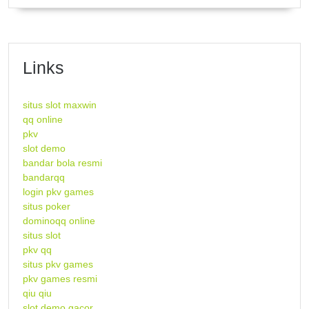
Links
situs slot maxwin
qq online
pkv
slot demo
bandar bola resmi
bandarqq
login pkv games
situs poker
dominoqq online
situs slot
pkv qq
situs pkv games
pkv games resmi
qiu qiu
slot demo gacor