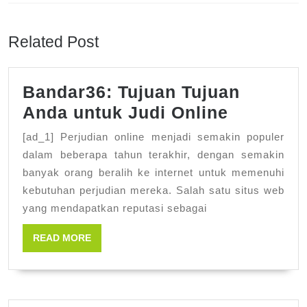
Previous
Next
post:
post:
Related Post
Bandar36: Tujuan Tujuan
Bandar3
Anda untuk Judi Online
Tujuan
[ad_1] Perjudian online menjadi semakin populer
Tujuan
dalam beberapa tahun terakhir, dengan semakin
Anda
banyak orang beralih ke internet untuk memenuhi
kebutuhan perjudian mereka. Salah satu situs web
untuk
yang mendapatkan reputasi sebagai
Judi
Online
READ
READ MORE
MORE