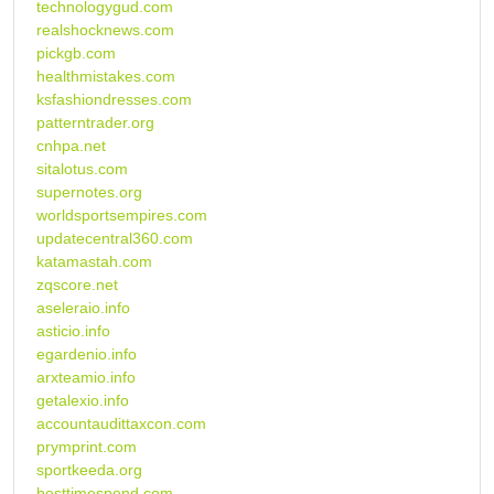
technologygud.com
realshocknews.com
pickgb.com
healthmistakes.com
ksfashiondresses.com
patterntrader.org
cnhpa.net
sitalotus.com
supernotes.org
worldsportsempires.com
updatecentral360.com
katamastah.com
zqscore.net
aseleraio.info
asticio.info
egardenio.info
arxteamio.info
getalexio.info
accountaudittaxcon.com
prymprint.com
sportkeeda.org
besttimespend.com