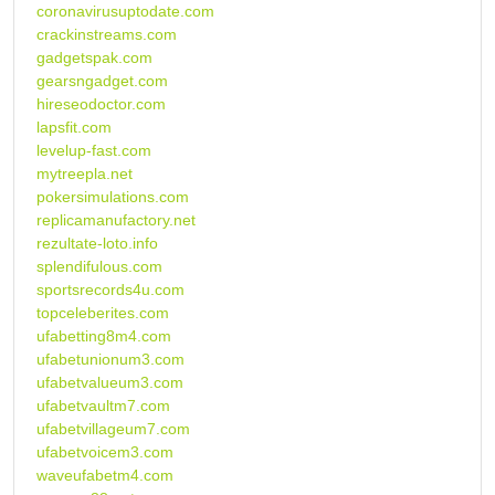
coronavirusuptodate.com
crackinstreams.com
gadgetspak.com
gearsngadget.com
hireseodoctor.com
lapsfit.com
levelup-fast.com
mytreepla.net
pokersimulations.com
replicamanufactory.net
rezultate-loto.info
splendifulous.com
sportsrecords4u.com
topceleberites.com
ufabetting8m4.com
ufabetunionum3.com
ufabetvalueum3.com
ufabetvaultm7.com
ufabetvillageum7.com
ufabetvoicem3.com
waveufabetm4.com