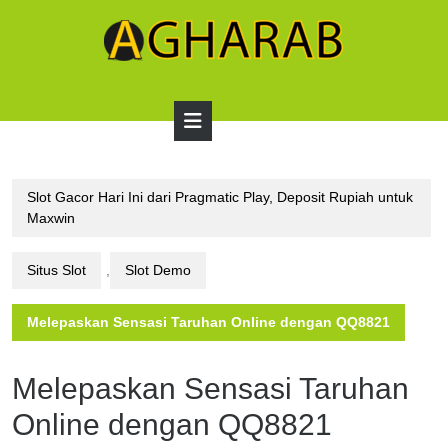
Skip
to
content
Open
Button
Slot Gacor Hari Ini dari Pragmatic Play, Deposit Rupiah untuk
Maxwin
Situs Slot
,
Slot Demo
Melepaskan Sensasi Taruhan Online dengan QQ8821
Melepaskan Sensasi Taruhan
Online dengan QQ8821