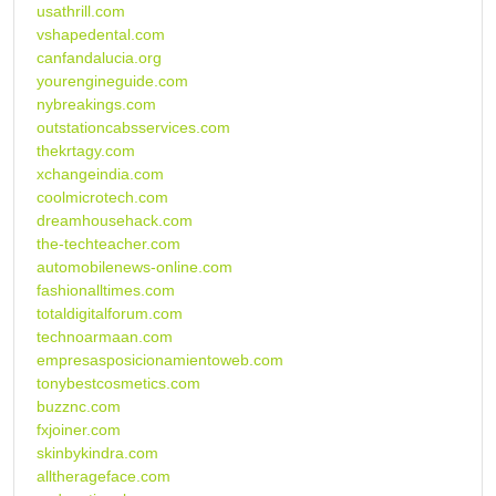
usathrill.com
vshapedental.com
canfandalucia.org
yourengineguide.com
nybreakings.com
outstationcabsservices.com
thekrtagy.com
xchangeindia.com
coolmicrotech.com
dreamhousehack.com
the-techteacher.com
automobilenews-online.com
fashionalltimes.com
totaldigitalforum.com
technoarmaan.com
empresasposicionamientoweb.com
tonybestcosmetics.com
buzznc.com
fxjoiner.com
skinbykindra.com
alltherageface.com