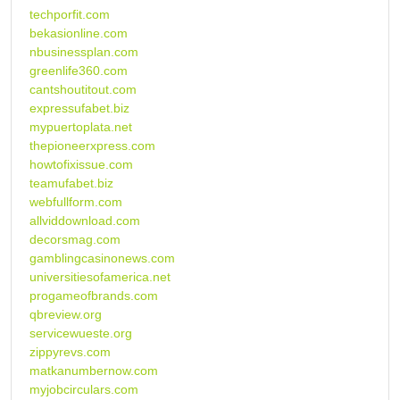
techporfit.com
bekasionline.com
nbusinessplan.com
greenlife360.com
cantshoutitout.com
expressufabet.biz
mypuertoplata.net
thepioneerxpress.com
howtofixissue.com
teamufabet.biz
webfullform.com
allviddownload.com
decorsmag.com
gamblingcasinonews.com
universitiesofamerica.net
progameofbrands.com
qbreview.org
servicewueste.org
zippyrevs.com
matkanumbernow.com
myjobcirculars.com