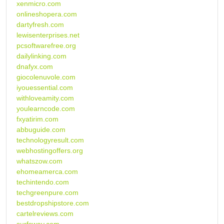
xenmicro.com
onlineshopera.com
dartyfresh.com
lewisenterprises.net
pcsoftwarefree.org
dailylinking.com
dnafyx.com
giocolenuvole.com
iyouessential.com
withloveamity.com
youlearncode.com
fxyatirim.com
abbuguide.com
technologyresult.com
webhostingoffers.org
whatszow.com
ehomeamerca.com
techintendo.com
techgreenpure.com
bestdropshipstore.com
cartelreviews.com