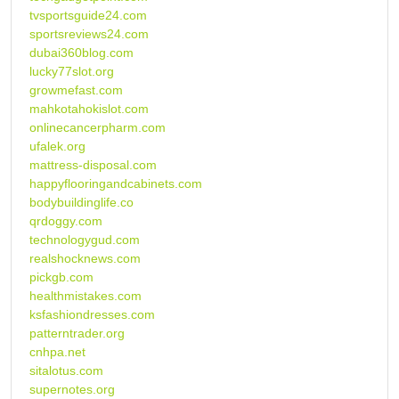
tvsportsguide24.com
sportsreviews24.com
dubai360blog.com
lucky77slot.org
growmefast.com
mahkotahokislot.com
onlinecancerpharm.com
ufalek.org
mattress-disposal.com
happyflooringandcabinets.com
bodybuildinglife.co
qrdoggy.com
technologygud.com
realshocknews.com
pickgb.com
healthmistakes.com
ksfashiondresses.com
patterntrader.org
cnhpa.net
sitalotus.com
supernotes.org