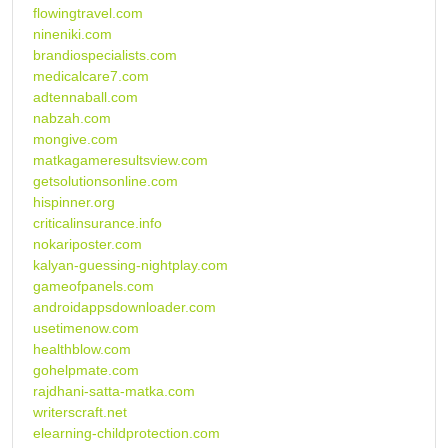
flowingtravel.com
nineniki.com
brandiospecialists.com
medicalcare7.com
adtennaball.com
nabzah.com
mongive.com
matkagameresultsview.com
getsolutionsonline.com
hispinner.org
criticalinsurance.info
nokariposter.com
kalyan-guessing-nightplay.com
gameofpanels.com
androidappsdownloader.com
usetimenow.com
healthblow.com
gohelpmate.com
rajdhani-satta-matka.com
writerscraft.net
elearning-childprotection.com