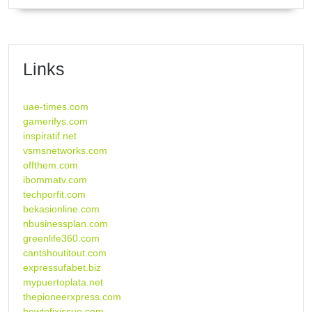
Links
uae-times.com
gamerifys.com
inspiratif.net
vsmsnetworks.com
offthem.com
ibommatv.com
techporfit.com
bekasionline.com
nbusinessplan.com
greenlife360.com
cantshoutitout.com
expressufabet.biz
mypuertoplata.net
thepioneerxpress.com
howtofixissue.com