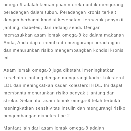
omega-9 adalah kemampuan mereka untuk mengurangi
peradangan dalam tubuh. Peradangan kronis terkait
dengan berbagai kondisi kesehatan, termasuk penyakit
jantung, diabetes, dan radang sendi. Dengan
memasukkan asam lemak omega-9 ke dalam makanan
Anda, Anda dapat membantu mengurangi peradangan
dan menurunkan risiko mengembangkan kondisi kronis
ini.
Asam lemak omega-9 juga diketahui meningkatkan
kesehatan jantung dengan mengurangi kadar kolesterol
LDL dan meningkatkan kadar kolesterol HDL. Ini dapat
membantu menurunkan risiko penyakit jantung dan
stroke. Selain itu, asam lemak omega-9 telah terbukti
meningkatkan sensitivitas insulin dan mengurangi risiko
pengembangan diabetes tipe 2.
Manfaat lain dari asam lemak omega-9 adalah