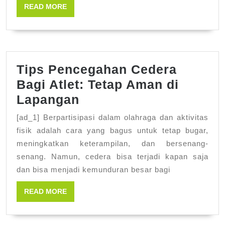
READ
READ MORE
MORE
Tips Pencegahan Cedera
Bagi Atlet: Tetap Aman di
Tips
Lapangan
Pencegahan
[ad_1] Berpartisipasi dalam olahraga dan aktivitas
Cedera
fisik adalah cara yang bagus untuk tetap bugar,
Bagi
meningkatkan keterampilan, dan bersenang-
senang. Namun, cedera bisa terjadi kapan saja
Atlet:
dan bisa menjadi kemunduran besar bagi
Tetap
Aman
READ
READ MORE
MORE
di
Lapangan