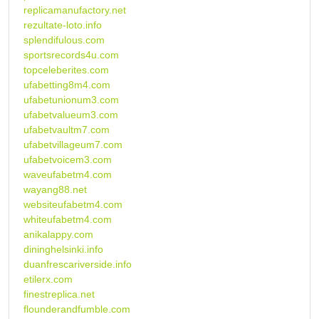
replicamanufactory.net
rezultate-loto.info
splendifulous.com
sportsrecords4u.com
topceleberites.com
ufabetting8m4.com
ufabetunionum3.com
ufabetvalueum3.com
ufabetvaultm7.com
ufabetvillageum7.com
ufabetvoicem3.com
waveufabetm4.com
wayang88.net
websiteufabetm4.com
whiteufabetm4.com
anikalappy.com
dininghelsinki.info
duanfrescariverside.info
etilerx.com
finestreplica.net
flounderandfumble.com