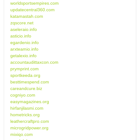
worldsportsempires.com
updatecentral360.com
katamastah.com
zqscore.net
aseleraio.info
asticio.info
egardenio.info
arxteamio.info
getalexio.info
accountaudittaxcon.com
prymprint.com
sportkeeda.org
besttimespend.com
careandcure.biz
cogniyo.com
easymagazines.org
hirfanjilasmi.com
hometricks.org
leathercraftpro.com
microgridpower.org
mixiqo.com