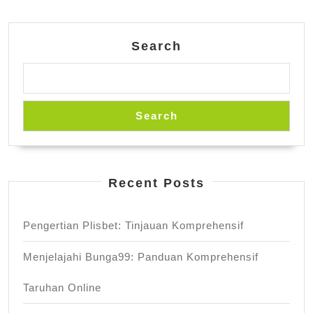
Search
Search
Recent Posts
Pengertian Plisbet: Tinjauan Komprehensif
Menjelajahi Bunga99: Panduan Komprehensif
Taruhan Online