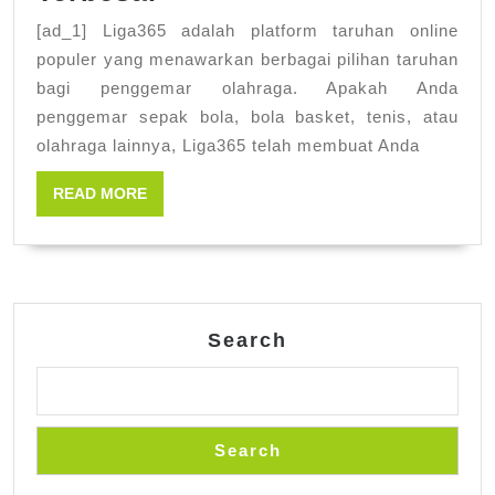
yang
[ad_1] Liga365 adalah platform taruhan online
Perlu
populer yang menawarkan berbagai pilihan taruhan
Anda
bagi penggemar olahraga. Apakah Anda
penggemar sepak bola, bola basket, tenis, atau
Ketahui
olahraga lainnya, Liga365 telah membuat Anda
Tentang
Liga365:
READ
READ MORE
MORE
Platform
Taruhan
Online
Terbesar
Search
Search