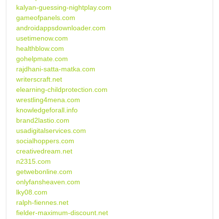
kalyan-guessing-nightplay.com
gameofpanels.com
androidappsdownloader.com
usetimenow.com
healthblow.com
gohelpmate.com
rajdhani-satta-matka.com
writerscraft.net
elearning-childprotection.com
wrestling4mena.com
knowledgeforall.info
brand2lastio.com
usadigitalservices.com
socialhoppers.com
creativedream.net
n2315.com
getwebonline.com
onlyfansheaven.com
lky08.com
ralph-fiennes.net
fielder-maximum-discount.net