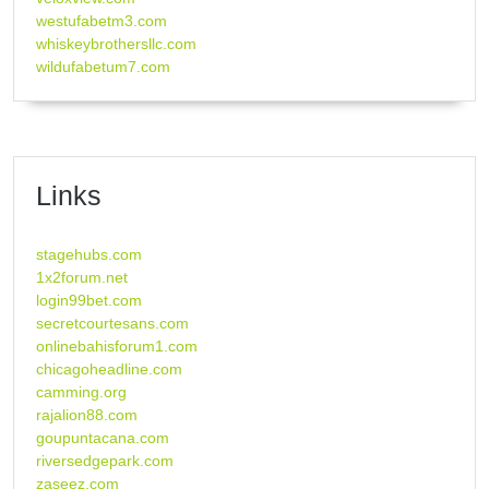
westufabetm3.com
whiskeybrothersllc.com
wildufabetum7.com
Links
stagehubs.com
1x2forum.net
login99bet.com
secretcourtesans.com
onlinebahisforum1.com
chicagoheadline.com
camming.org
rajalion88.com
goupuntacana.com
riversedgepark.com
zaseez.com