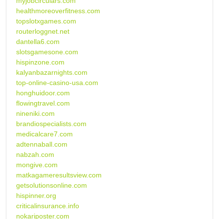
myjobcirculars.com
healthmoreoverfitness.com
topslotxgames.com
routerloggnet.net
dantella6.com
slotsgamesone.com
hispinzone.com
kalyanbazarnights.com
top-online-casino-usa.com
honghuidoor.com
flowingtravel.com
nineniki.com
brandiospecialists.com
medicalcare7.com
adtennaball.com
nabzah.com
mongive.com
matkagameresultsview.com
getsolutionsonline.com
hispinner.org
criticalinsurance.info
nokariposter.com