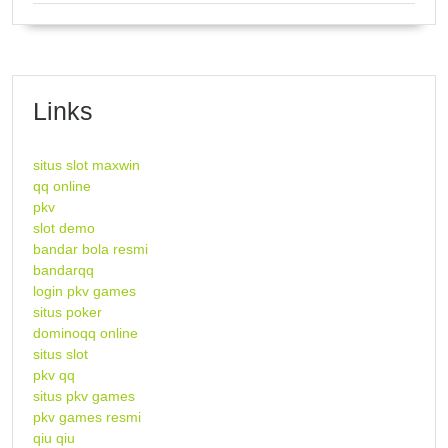
Links
situs slot maxwin
qq online
pkv
slot demo
bandar bola resmi
bandarqq
login pkv games
situs poker
dominoqq online
situs slot
pkv qq
situs pkv games
pkv games resmi
qiu qiu