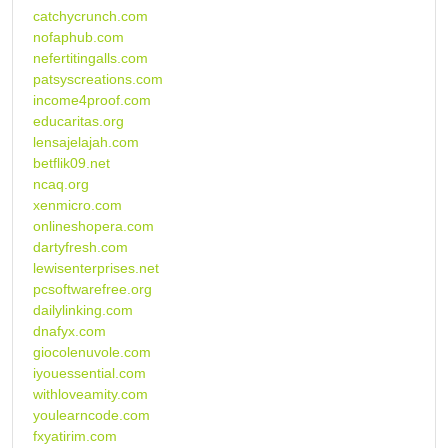
catchycrunch.com
nofaphub.com
nefertitingalls.com
patsyscreations.com
income4proof.com
educaritas.org
lensajelajah.com
betflik09.net
ncaq.org
xenmicro.com
onlineshopera.com
dartyfresh.com
lewisenterprises.net
pcsoftwarefree.org
dailylinking.com
dnafyx.com
giocolenuvole.com
iyouessential.com
withloveamity.com
youlearncode.com
fxyatirim.com