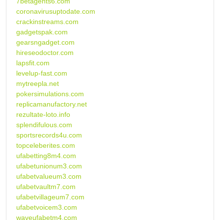
7betagents6.com
coronavirusuptodate.com
crackinstreams.com
gadgetspak.com
gearsngadget.com
hireseodoctor.com
lapsfit.com
levelup-fast.com
mytreepla.net
pokersimulations.com
replicamanufactory.net
rezultate-loto.info
splendifulous.com
sportsrecords4u.com
topceleberites.com
ufabetting8m4.com
ufabetunionum3.com
ufabetvalueum3.com
ufabetvaultm7.com
ufabetvillageum7.com
ufabetvoicem3.com
waveufabetm4.com