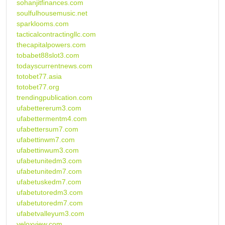
sohanjitfinances.com
soulfulhousemusic.net
sparklooms.com
tacticalcontractingllc.com
thecapitalpowers.com
tobabet88slot3.com
todayscurrentnews.com
totobet77.asia
totobet77.org
trendingpublication.com
ufabettererum3.com
ufabettermentm4.com
ufabettersum7.com
ufabettinwm7.com
ufabettinwum3.com
ufabetunitedm3.com
ufabetunitedm7.com
ufabetuskedm7.com
ufabetutoredm3.com
ufabetutoredm7.com
ufabetvalleyum3.com
veloxview.com