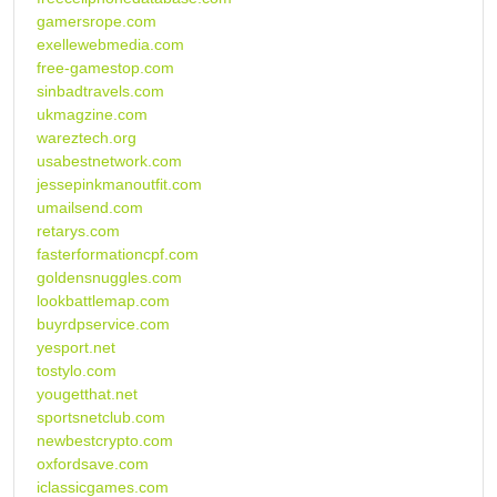
gamersrope.com
exellewebmedia.com
free-gamestop.com
sinbadtravels.com
ukmagzine.com
wareztech.org
usabestnetwork.com
jessepinkmanoutfit.com
umailsend.com
retarys.com
fasterformationcpf.com
goldensnuggles.com
lookbattlemap.com
buyrdpservice.com
yesport.net
tostylo.com
yougetthat.net
sportsnetclub.com
newbestcrypto.com
oxfordsave.com
iclassicgames.com