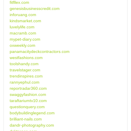
fitfllex.com
genesisbusinesscredit.com
inforuang.com
kindsmarket.com
luvelylife.com
macramb.com
mypet-diary.com
oxweekly.com
panamacitydeckcontractors.com
westfashions.com
toolshandy.com
travelstager.com
trendinspires.com
rannyephul.com
reportradar360.com
swaggyfashion.com
taraftariumtv10.com
questionquery.com
bodybuildinglegend.com
brilliant-nails.com
dandr-photography.com