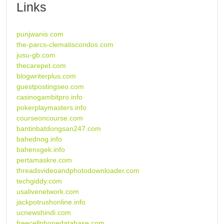
Links
punjwanis.com
the-parcs-clematiscondos.com
jusu-gb.com
thecarepet.com
blogwriterplus.com
guestpostingseo.com
casinogambitpro.info
pokerplaymasters.info
courseoncourse.com
bantinbatdongsan247.com
bahednog.info
bahenxgek.info
pertamaskre.com
threadsvideoandphotodownloader.com
techgiddy.com
usalivenetwork.com
jackpotrushonline.info
ucnewshindi.com
freecellphonedatabase.com