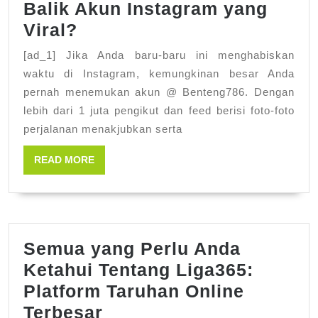
Balik Akun Instagram yang
Mengungkap
Viral?
Misteri
[ad_1] Jika Anda baru-baru ini menghabiskan
Dibalik
waktu di Instagram, kemungkinan besar Anda
Benteng786:
pernah menemukan akun @ Benteng786. Dengan
lebih dari 1 juta pengikut dan feed berisi foto-foto
Siapakah
perjalanan menakjubkan serta
Pria
di
READ
READ MORE
Balik
MORE
Akun
Instagram
yang
Semua yang Perlu Anda
Viral?
Ketahui Tentang Liga365:
Platform Taruhan Online
Semua
Terbesar