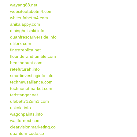
wayang88.net
websiteufabetm4.com
whiteufabetm4.com
anikalappy.com
dininghelsinki.info
duanfrescariverside.info
etilerx.com
finestreplica.net
flounderandfumble.com
healthohunt.com
retefuturah.info
smartinvestinginfo.info
technewsalliance.com
technonetmarket.com
tedstanger.net
ufabett732um3.com
uskola.info
wagonpaints.info
waitfornext.com
clearvisionmarketing.co
quantum-code.co