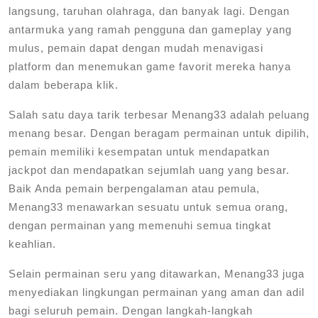
langsung, taruhan olahraga, dan banyak lagi. Dengan
antarmuka yang ramah pengguna dan gameplay yang
mulus, pemain dapat dengan mudah menavigasi
platform dan menemukan game favorit mereka hanya
dalam beberapa klik.
Salah satu daya tarik terbesar Menang33 adalah peluang
menang besar. Dengan beragam permainan untuk dipilih,
pemain memiliki kesempatan untuk mendapatkan
jackpot dan mendapatkan sejumlah uang yang besar.
Baik Anda pemain berpengalaman atau pemula,
Menang33 menawarkan sesuatu untuk semua orang,
dengan permainan yang memenuhi semua tingkat
keahlian.
Selain permainan seru yang ditawarkan, Menang33 juga
menyediakan lingkungan permainan yang aman dan adil
bagi seluruh pemain. Dengan langkah-langkah