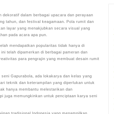
n dekoratif dalam berbagai upacara dan perayaan
lang tahun, dan festival keagamaan. Pola rumit dan
akan layar yang menakjubkan secara visual yang
han pada acara apa pun.
elah mendapatkan popularitas tidak hanya di
an ini telah dipamerkan di berbagai pameran dan
reativitas para pengrajin yang membuat desain rumit
i seni Gapurabola, ada lokakarya dan kelas yang
ri teknik dan keterampilan yang diperlukan untuk
idak hanya membantu melestarikan dan
tapi juga memungkinkan untuk penciptaan karya seni
jinan tradisional Indonesia yang menampilkan