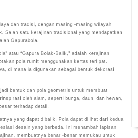
aya dan tradisi, dengan masing -masing wilayah
. Salah satu kerajinan tradisional yang mendapatkan
alah Gapurabola.
la” atau “Gapura Bolak-Balik,” adalah kerajinan
ptakan pola rumit menggunakan kertas terlipat.
awa, di mana ia digunakan sebagai bentuk dekorasi
njadi bentuk dan pola geometris untuk membuat
inspirasi oleh alam, seperti bunga, daun, dan hewan,
esar terhadap detail.
tnya yang dapat dibalik. Pola dapat dilihat dari kedua
resiasi desain yang berbeda. Ini menambah lapisan
rajinan, membuatnya benar -benar memukau untuk