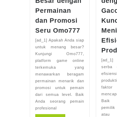
Besar dengan
den
Permainan
Gaco
dan Promosi
Kunc
Bersiaplah
Seru Omo777
Meni
untuk
Efis
[ad_1] Apakah Anda siap
Menang
untuk menang besar?
Prod
Besar
Kunjungi Omo777,
dengan
[ad_1]
platform game online
Permainan
serba 
terkemuka yang
efis
menawarkan beragam
dan
produkt
permainan menarik dan
Promosi
fakto
promosi untuk pemain
Seru
mencap
dari semua level. Baik
Omo777
Baik 
Anda seorang pemain
pemilik
profesional
atau