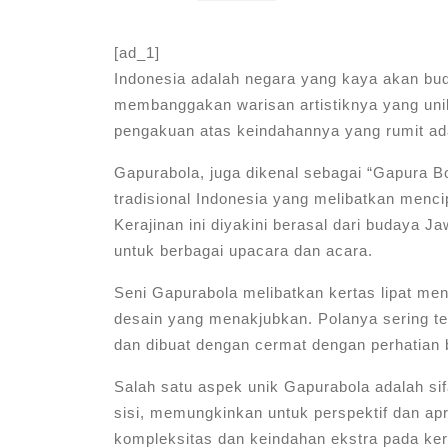
[ad_1]
Indonesia adalah negara yang kaya akan bud
membanggakan warisan artistiknya yang unik
pengakuan atas keindahannya yang rumit ad
Gapurabola, juga dikenal sebagai “Gapura Bo
tradisional Indonesia yang melibatkan menci
Kerajinan ini diyakini berasal dari budaya J
untuk berbagai upacara dan acara.
Seni Gapurabola melibatkan kertas lipat me
desain yang menakjubkan. Polanya sering ter
dan dibuat dengan cermat dengan perhatian b
Salah satu aspek unik Gapurabola adalah sifa
sisi, memungkinkan untuk perspektif dan ap
kompleksitas dan keindahan ekstra pada ke