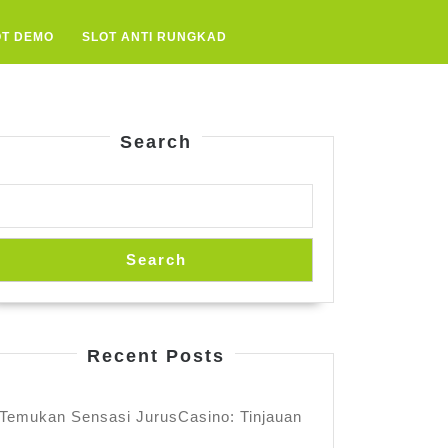
OT DEMO
SLOT ANTI RUNGKAD
Search
Search
Recent Posts
Temukan Sensasi JurusCasino: Tinjauan