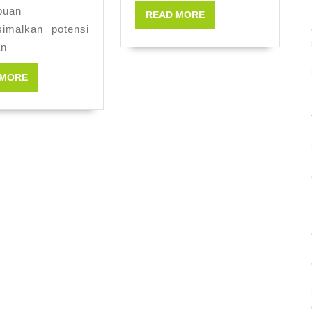
Produktivitas
puan
READ
READ MORE
imalkan potensi
MORE
an
READ
 MORE
MORE