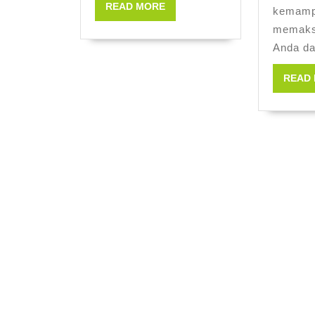
READ
READ MORE
kemam
MORE
memaks
Anda d
READ