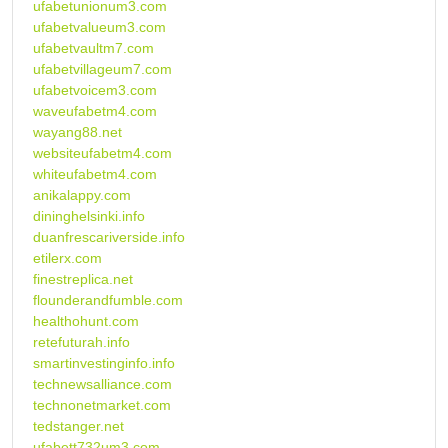
ufabetunionum3.com
ufabetvalueum3.com
ufabetvaultm7.com
ufabetvillageum7.com
ufabetvoicem3.com
waveufabetm4.com
wayang88.net
websiteufabetm4.com
whiteufabetm4.com
anikalappy.com
dininghelsinki.info
duanfrescariverside.info
etilerx.com
finestreplica.net
flounderandfumble.com
healthohunt.com
retefuturah.info
smartinvestinginfo.info
technewsalliance.com
technonetmarket.com
tedstanger.net
ufabett732um3.com