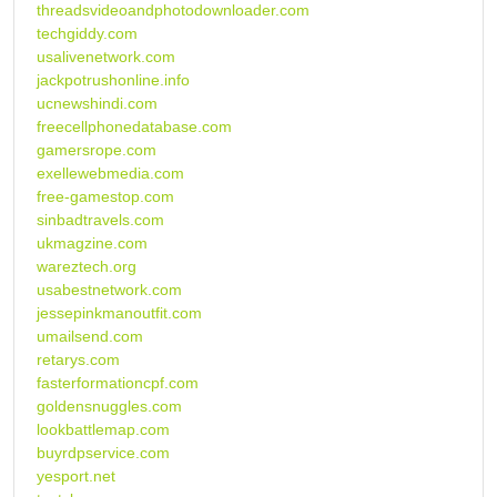
threadsvideoandphotodownloader.com
techgiddy.com
usalivenetwork.com
jackpotrushonline.info
ucnewshindi.com
freecellphonedatabase.com
gamersrope.com
exellewebmedia.com
free-gamestop.com
sinbadtravels.com
ukmagzine.com
wareztech.org
usabestnetwork.com
jessepinkmanoutfit.com
umailsend.com
retarys.com
fasterformationcpf.com
goldensnuggles.com
lookbattlemap.com
buyrdpservice.com
yesport.net