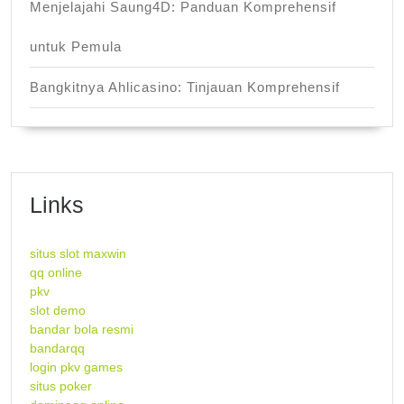
Menjelajahi Saung4D: Panduan Komprehensif
untuk Pemula
Bangkitnya Ahlicasino: Tinjauan Komprehensif
Links
situs slot maxwin
qq online
pkv
slot demo
bandar bola resmi
bandarqq
login pkv games
situs poker