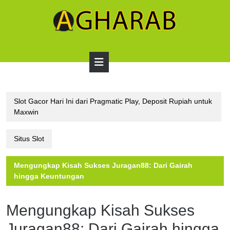
Skip
to
content
Open
Button
Slot Gacor Hari Ini dari Pragmatic Play, Deposit Rupiah untuk
Maxwin
Situs Slot
Mengungkap Kisah Sukses Juragan88: Dari Gairah
hingga Keuntungan
Mengungkap Kisah Sukses
Juragan88: Dari Gairah hingga