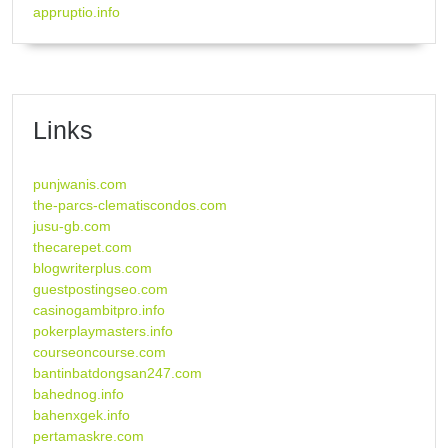
appruptio.info
Links
punjwanis.com
the-parcs-clematiscondos.com
jusu-gb.com
thecarepet.com
blogwriterplus.com
guestpostingseo.com
casinogambitpro.info
pokerplaymasters.info
courseoncourse.com
bantinbatdongsan247.com
bahednog.info
bahenxgek.info
pertamaskre.com