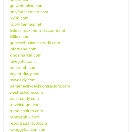
getwebonline.com
onlyfansheaven.com
lky08.com
ralph-fiennes.net
fielder-maximum-discount.net
fitfllex.com
genesisbusinesscredit.com
inforuang.com
kindsmarket.com
luvelylife.com
macramb.com
mypet-diary.com
oxweekly.com
panamacitydeckcontractors.com
westfashions.com
toolshandy.com
travelstager.com
trendinspires.com
rannyephul.com
reportradar360.com
swaggyfashion.com