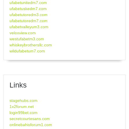
ufabetunitedm7.com
ufabetuskedm7.com
ufabetutoredm3.com
ufabetutoredm7.com
ufabetvalleyum3.com
veloxview.com
westufabetm3.com
whiskeybrothersllc.com
wildufabetum7.com
Links
stagehubs.com
1x2forum.net
login99bet.com
secretcourtesans.com
onlinebahisforum1.com