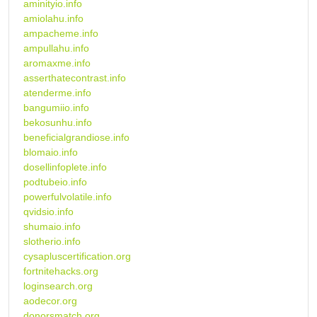
aminityio.info
amiolahu.info
ampacheme.info
ampullahu.info
aromaxme.info
asserthatecontrast.info
atenderme.info
bangumiio.info
bekosunhu.info
beneficialgrandiose.info
blomaio.info
dosellinfoplete.info
podtubeio.info
powerfulvolatile.info
qvidsio.info
shumaio.info
slotherio.info
cysapluscertification.org
fortnitehacks.org
loginsearch.org
aodecor.org
donorsmatch.org