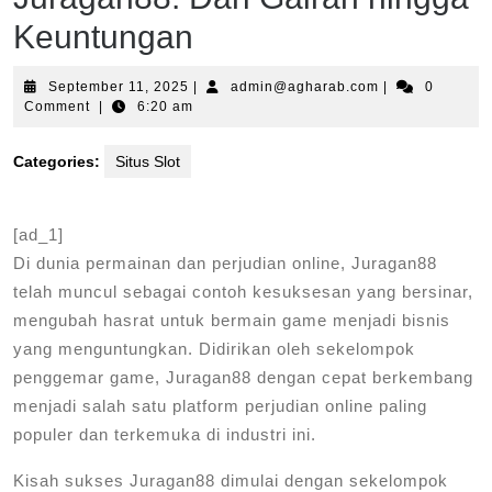
Keuntungan
September
admin@agharab
September 11, 2025
|
admin@agharab.com
|
0
11,
Comment
|
6:20 am
2025
Categories:
Situs Slot
[ad_1]
Di dunia permainan dan perjudian online, Juragan88
telah muncul sebagai contoh kesuksesan yang bersinar,
mengubah hasrat untuk bermain game menjadi bisnis
yang menguntungkan. Didirikan oleh sekelompok
penggemar game, Juragan88 dengan cepat berkembang
menjadi salah satu platform perjudian online paling
populer dan terkemuka di industri ini.
Kisah sukses Juragan88 dimulai dengan sekelompok