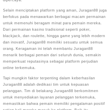
Selain menciptakan platform yang aman, Juragan88 juga
berfokus pada menawarkan berbagai macam permainan
untuk memenuhi beragam minat para pemain mereka.
Dari permainan kasino tradisional seperti poker,
blackjack, dan roulette, hingga game yang lebih modern
dan inovatif, Juragan88 memiliki sesuatu untuk semua
orang. Keragaman ini telah membantu Juragan88
menarik berbagai pemain dari seluruh dunia, semakin
memperkuat reputasinya sebagai platform perjudian
online terkemuka.
Tapi mungkin faktor terpenting dalam keberhasilan
Juragan88 adalah dedikasi tim untuk kepuasan
pelanggan. Tim di belakang Juragan88 berkomitmen
untuk menyediakan layanan pelanggan terkemuka,
memastikan bahwa pemain memiliki pengalaman positif
setiap kali mereka masuk ke platform. Baik itu