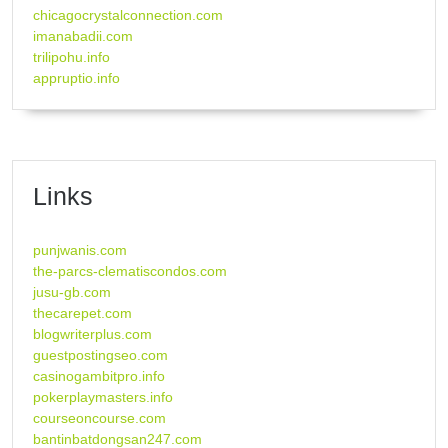
chicagocrystalconnection.com
imanabadii.com
trilipohu.info
appruptio.info
Links
punjwanis.com
the-parcs-clematiscondos.com
jusu-gb.com
thecarepet.com
blogwriterplus.com
guestpostingseo.com
casinogambitpro.info
pokerplaymasters.info
courseoncourse.com
bantinbatdongsan247.com