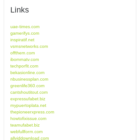
Links
uae-times.com
gamerifys.com
inspiratif.net
vsmsnetworks.com
offthem.com
ibommatv.com
techporfit.com
bekasionline.com
nbusinessplan.com
greenlife360.com
cantshoutitout.com
expressufabet.biz
mypuertoplata.net
thepioneerxpress.com
howtofixissue.com
teamufabet.biz
webfullform.com
allviddownload.com