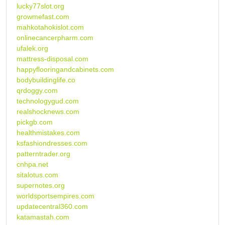
lucky77slot.org
growmefast.com
mahkotahokislot.com
onlinecancerpharm.com
ufalek.org
mattress-disposal.com
happyflooringandcabinets.com
bodybuildinglife.co
qrdoggy.com
technologygud.com
realshocknews.com
pickgb.com
healthmistakes.com
ksfashiondresses.com
patterntrader.org
cnhpa.net
sitalotus.com
supernotes.org
worldsportsempires.com
updatecentral360.com
katamastah.com