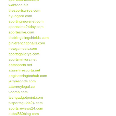
webtoon.biz
thesportswires.com
hyungpro.com
sportingnewsnet.com
sportstime24day.com
sporteslive.com
theblingblingshields.com
pinkfrenchtipnails.com
newgamestv.com
sportsgallerys.com
sportsmirrors.net
datasports.net
atasehirescortu.net
engineeringtechub.com
jerryescorts.com
attorneylegal.co
voomb.com
techgadgetpoint.com
tvsportsguide24.com
sportsreviews24.com
dubai360blog.com