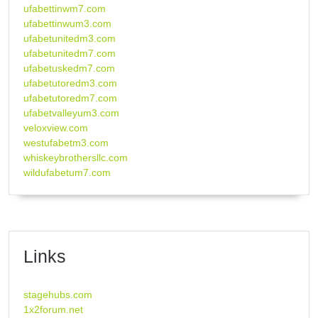
ufabettinwm7.com
ufabettinwum3.com
ufabetunitedm3.com
ufabetunitedm7.com
ufabetuskedm7.com
ufabetutoredm3.com
ufabetutoredm7.com
ufabetvalleyum3.com
veloxview.com
westufabetm3.com
whiskeybrothersllc.com
wildufabetum7.com
Links
stagehubs.com
1x2forum.net