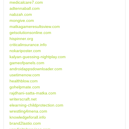
medicalcare7.com
adtennaball.com
nabzah.com
mongive.com
matkagameresultsview.com
getsolutionsonline.com
hispinner.org
criticalinsurance.info
nokariposter.com
kalyan-guessing-nightplay.com
gameofpanels.com
androidappsdownloader.com
usetimenow.com
healthblow.com
gohelpmate.com
rajdhani-satta-matka.com
writerscraft.net
elearning-childprotection.com
wrestling4mena.com
knowledgeforall.info
brand2lastio.com