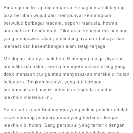
Bintangmpo kerap digambarkan sebagai makhluk yang
bisa berubah wujud dan mempunyai kemampuan
berwujud berbagai macam, seperti manusia, hewan,
atau bahkan benda mati. Dikatakan sebagai roh penjaga
yang mengawasi alam, melindunginya dari bahaya dan
memastikan keseimbangan alam tetap terjaga.
Meskipun sifatnya baik hati, Bintangmpo juga diyakini
memiliki sisi nakal, sering mempermainkan orang yang
tidak menaruh curiga atau menyesatkan mereka di hutan
belantara. Tingkah lakunya yang tak terduga
memunculkan banyak mitos dan legenda seputar
makhluk misterius ini.
Salah satu kisah Bintangmpo yang paling populer adalah
kisah seorang pemburu muda yang bertemu dengan
makhluk di hutan. Sang pemburu, yang tertarik dengan
makhluk aneh itu, mengikutinya jauh ke dalam hutan,