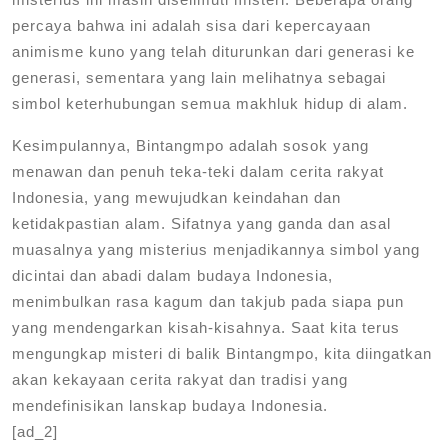
percaya bahwa ini adalah sisa dari kepercayaan
animisme kuno yang telah diturunkan dari generasi ke
generasi, sementara yang lain melihatnya sebagai
simbol keterhubungan semua makhluk hidup di alam.
Kesimpulannya, Bintangmpo adalah sosok yang
menawan dan penuh teka-teki dalam cerita rakyat
Indonesia, yang mewujudkan keindahan dan
ketidakpastian alam. Sifatnya yang ganda dan asal
muasalnya yang misterius menjadikannya simbol yang
dicintai dan abadi dalam budaya Indonesia,
menimbulkan rasa kagum dan takjub pada siapa pun
yang mendengarkan kisah-kisahnya. Saat kita terus
mengungkap misteri di balik Bintangmpo, kita diingatkan
akan kekayaan cerita rakyat dan tradisi yang
mendefinisikan lanskap budaya Indonesia.
[ad_2]