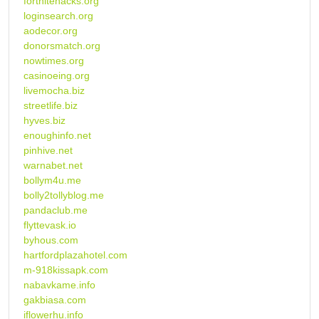
fortnitehacks.org
loginsearch.org
aodecor.org
donorsmatch.org
nowtimes.org
casinoeing.org
livemocha.biz
streetlife.biz
hyves.biz
enoughinfo.net
pinhive.net
warnabet.net
bollym4u.me
bolly2tollyblog.me
pandaclub.me
flyttevask.io
byhous.com
hartfordplazahotel.com
m-918kissapk.com
nabavkame.info
gakbiasa.com
iflowerhu.info