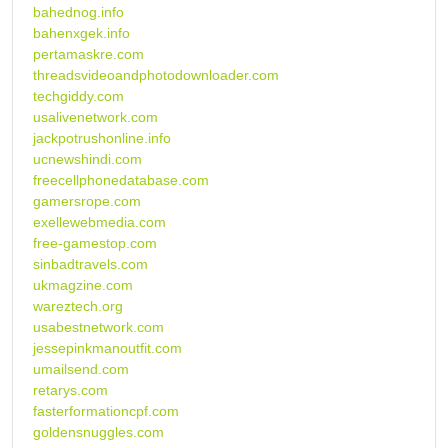
bahednog.info
bahenxgek.info
pertamaskre.com
threadsvideoandphotodownloader.com
techgiddy.com
usalivenetwork.com
jackpotrushonline.info
ucnewshindi.com
freecellphonedatabase.com
gamersrope.com
exellewebmedia.com
free-gamestop.com
sinbadtravels.com
ukmagzine.com
wareztech.org
usabestnetwork.com
jessepinkmanoutfit.com
umailsend.com
retarys.com
fasterformationcpf.com
goldensnuggles.com