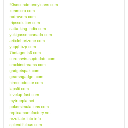
90secondmoneyloans.com
xenmicro.com
rodrovers.com
tripssolution.com
satta-king-india.com
yukigassencanada.com
articlehorizone.com
yuqqbbzp.com
7betagents6.com
coronavirusuptodate.com
crackinstreams.com
gadgetspak.com
gearsngadget.com
hireseodoctor.com
lapsfit.com
levelup-fast.com
mytreepla.net
pokersimulations.com
replicamanufactory.net
rezultate-loto.info
splendifulous.com