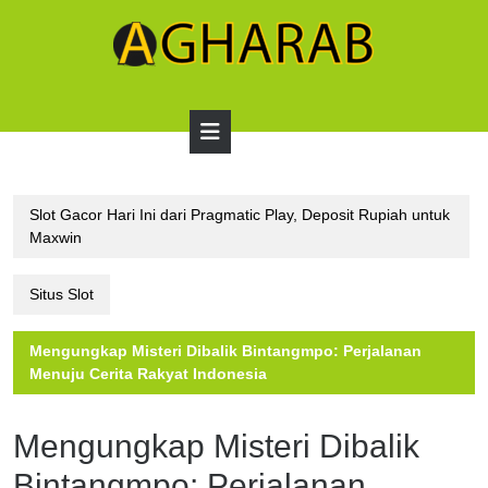
Skip
to
content
Open
Button
Slot Gacor Hari Ini dari Pragmatic Play, Deposit Rupiah untuk
Maxwin
Situs Slot
Mengungkap Misteri Dibalik Bintangmpo: Perjalanan
Menuju Cerita Rakyat Indonesia
Mengungkap Misteri Dibalik
Bintangmpo: Perjalanan