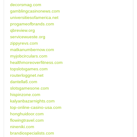
decorsmag.com
gamblingcasinonews.com
universitiesofamerica.net
progameofbrands.com
qbreview.org
servicewueste.org
zippyrevs.com
matkanumbernow.com
myjobcirculars.com
healthmoreoverfitness.com
topslotxgames.com
routerloggnet.net
dantella6.com
slotsgamesone.com
hispinzone.com
kalyanbazarnights.com
top-online-casino-usa.com
honghuidoor.com
flowingtravel.com
nineniki.com
brandiospecialists.com