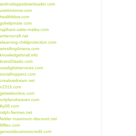
androidappsdownloader.com
usetimenow.com
healthblow.com
gohelpmate.com
rajdhani-satta-matka.com
writerscraft.net
elearning-childprotection.com
wrestling4mena.com
knowledgeforall.info
brand2lastio.com
usadigitalservices.com
socialhoppers.com
creativedream.net
n2315.com
getwebonline.com
onlyfansheaven.com
lky08.com
ralph-fiennes.net
fielder-maximum-discount.net
fitfllex.com
genesisbusinesscredit.com