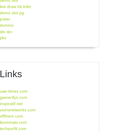
demo slot
live draw hk lotto
demo slot pg
poker
domino
qiu qiu
pkv
Links
uae-times.com
gamerifys.com
inspiratif.net
vsmsnetworks.com
offthem.com
ibommatv.com
techporfit.com