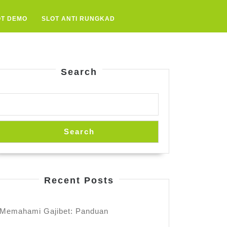
OT DEMO
SLOT ANTI RUNGKAD
Search
Search
Recent Posts
Memahami Gajibet: Panduan