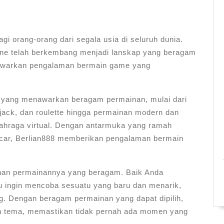
gi orang-orang dari segala usia di seluruh dunia.
ine telah berkembang menjadi lanskap yang beragam
nawarkan pengalaman bermain game yang
ne yang menawarkan beragam permainan, mulai dari
kjack, dan roulette hingga permainan modern dan
 olahraga virtual. Dengan antarmuka yang ramah
car, Berlian888 memberikan pengalaman bermain
ilihan permainannya yang beragam. Baik Anda
u ingin mencoba sesuatu yang baru dan menarik,
g. Dengan beragam permainan yang dapat dipilih,
an tema, memastikan tidak pernah ada momen yang