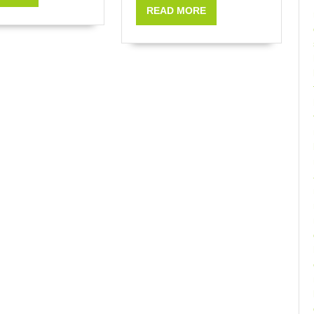
MORE
READ
READ MORE
MORE