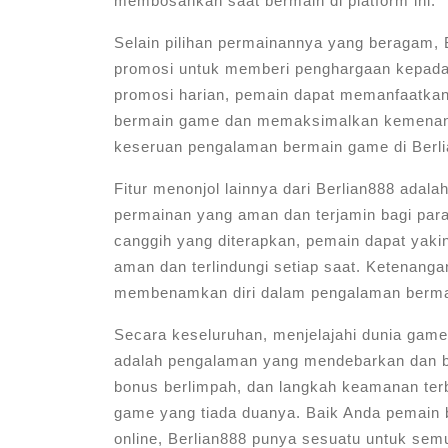
membosankan saat bermain di platform ini.
Selain pilihan permainannya yang beragam,
promosi untuk memberi penghargaan kepada
promosi harian, pemain dapat memanfaatka
bermain game dan memaksimalkan kemenang
keseruan pengalaman bermain game di Berli
Fitur menonjol lainnya dari Berlian888 ada
permainan yang aman dan terjamin bagi pa
canggih yang diterapkan, pemain dapat yaki
aman dan terlindungi setiap saat. Ketenang
membenamkan diri dalam pengalaman bermain
Secara keseluruhan, menjelajahi dunia gam
adalah pengalaman yang mendebarkan dan b
bonus berlimpah, dan langkah keamanan te
game yang tiada duanya. Baik Anda pemain
online, Berlian888 punya sesuatu untuk se