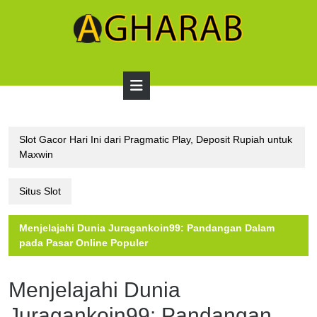
Skip
to
content
Open
Button
Slot Gacor Hari Ini dari Pragmatic Play, Deposit Rupiah untuk
Maxwin
Situs Slot
Menjelajahi Dunia Juragankoin99: Pandangan Dalam
pada Pasar Online Populer
Menjelajahi Dunia
Juragankoin99: Pandangan