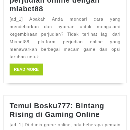
Temukan
miabet88
kegembiraan
[ad_1] Apakah Anda mencari cara yang
perjudian
mendebarkan dan nyaman untuk mengalami
online
kegembiraan perjudian? Tidak terlihat lagi dari
Miabet88, platform perjudian online yang
dengan
menawarkan berbagai macam game dan opsi
miabet88
taruhan untuk
READ
READ MORE
MORE
Temui Bosku777: Bintang
Temui
Rising di Gaming Online
Bosku77
[ad_1] Di dunia game online, ada beberapa pemain