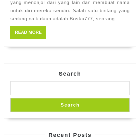
Bintang
yang menonjol dari yang lain dan membuat nama
Rising
untuk diri mereka sendiri. Salah satu bintang yang
sedang naik daun adalah Bosku777, seorang
di
Gaming
READ
READ MORE
Online
MORE
Search
Search
Recent Posts