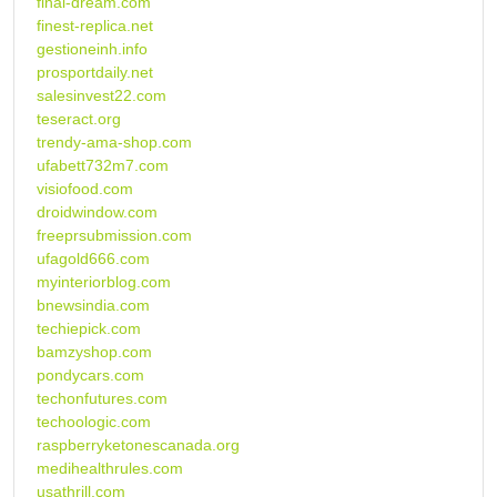
final-dream.com
finest-replica.net
gestioneinh.info
prosportdaily.net
salesinvest22.com
teseract.org
trendy-ama-shop.com
ufabett732m7.com
visiofood.com
droidwindow.com
freeprsubmission.com
ufagold666.com
myinteriorblog.com
bnewsindia.com
techiepick.com
bamzyshop.com
pondycars.com
techonfutures.com
techoologic.com
raspberryketonescanada.org
medihealthrules.com
usathrill.com