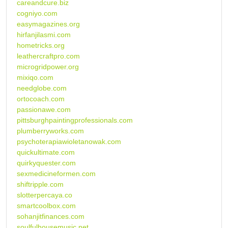
careandcure.biz
cogniyo.com
easymagazines.org
hirfanjilasmi.com
hometricks.org
leathercraftpro.com
microgridpower.org
mixiqo.com
needglobe.com
ortocoach.com
passionawe.com
pittsburghpaintingprofessionals.com
plumberryworks.com
psychoterapiawioletanowak.com
quickultimate.com
quirkyquester.com
sexmedicineformen.com
shiftripple.com
slotterpercaya.co
smartcoolbox.com
sohanjitfinances.com
soulfulhousemusic.net