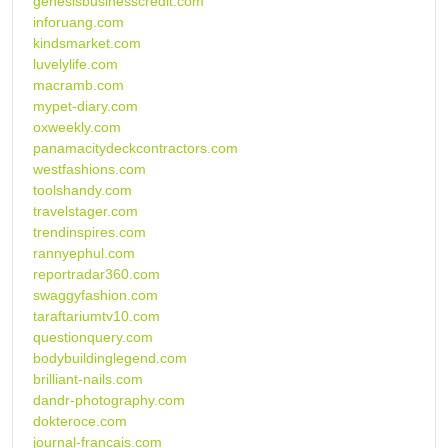
genesisbusinesscredit.com
inforuang.com
kindsmarket.com
luvelylife.com
macramb.com
mypet-diary.com
oxweekly.com
panamacitydeckcontractors.com
westfashions.com
toolshandy.com
travelstager.com
trendinspires.com
rannyephul.com
reportradar360.com
swaggyfashion.com
taraftariumtv10.com
questionquery.com
bodybuildinglegend.com
brilliant-nails.com
dandr-photography.com
dokteroce.com
journal-francais.com