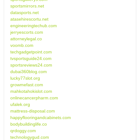
sportsmirrors.net
datasports.net
atasehirescortu.net
engineeringtechub.com
jerryescorts.com
attorneylegal.co
voomb.com
techgadgetpoint.com
tvsportsguide24.com
sportsreviews24.com
dubai360blog.com
lucky77slot.org
growmefast.com
mahkotahokislot.com
onlinecancerpharm.com
ufalek.org
mattress-disposal.com
happyflooringandcabinets.com
bodybuildinglife.co
qrdoggy.com
technologygud.com