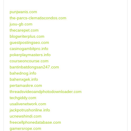
punjwanis.com
the-parcs-clematiscondos.com
jusu-gb.com
thecarepet.com
blogwriterplus.com
guestpostingseo.com
casinogambitpro.info
pokerplaymasters.info
courseoncourse.com
bantinbatdongsan247.com
bahednog.info
bahenxgek.info
pertamaskre.com
threadsvideoandphotodownloader.com
techgiddy.com
usalivenetwork.com
jackpotrushonline.info
ucnewshindi.com
freecellphonedatabase.com
gamersrope.com