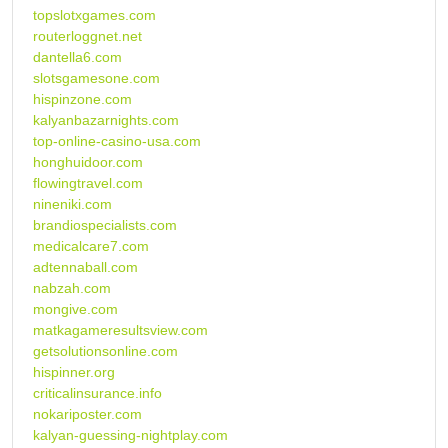
topslotxgames.com
routerloggnet.net
dantella6.com
slotsgamesone.com
hispinzone.com
kalyanbazarnights.com
top-online-casino-usa.com
honghuidoor.com
flowingtravel.com
nineniki.com
brandiospecialists.com
medicalcare7.com
adtennaball.com
nabzah.com
mongive.com
matkagameresultsview.com
getsolutionsonline.com
hispinner.org
criticalinsurance.info
nokariposter.com
kalyan-guessing-nightplay.com