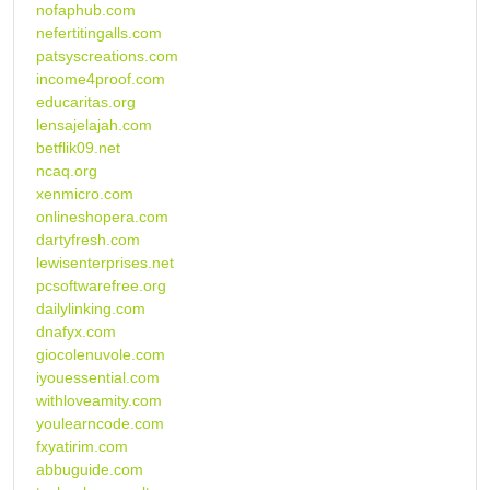
nofaphub.com
nefertitingalls.com
patsyscreations.com
income4proof.com
educaritas.org
lensajelajah.com
betflik09.net
ncaq.org
xenmicro.com
onlineshopera.com
dartyfresh.com
lewisenterprises.net
pcsoftwarefree.org
dailylinking.com
dnafyx.com
giocolenuvole.com
iyouessential.com
withloveamity.com
youlearncode.com
fxyatirim.com
abbuguide.com