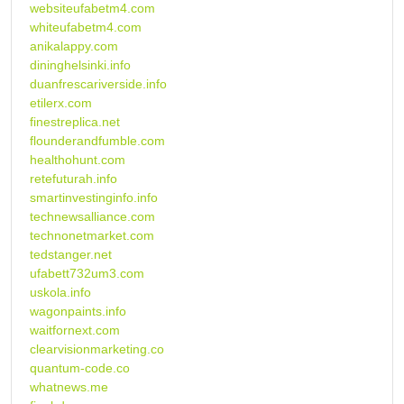
websiteufabetm4.com
whiteufabetm4.com
anikalappy.com
dininghelsinki.info
duanfrescariverside.info
etilerx.com
finestreplica.net
flounderandfumble.com
healthohunt.com
retefuturah.info
smartinvestinginfo.info
technewsalliance.com
technonetmarket.com
tedstanger.net
ufabett732um3.com
uskola.info
wagonpaints.info
waitfornext.com
clearvisionmarketing.co
quantum-code.co
whatnews.me