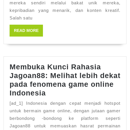
sedang
mereka sendiri melalui bakat unik mereka,
kepribadian yang menarik, dan konten kreatif.
naik
Salah satu
daun
di
READ
READ MORE
MORE
komunitas
online
Membuka Kunci Rahasia
Jagoan88: Melihat lebih dekat
pada fenomena game online
Membuka
Indonesia
Kunci
[ad_1] Indonesia dengan cepat menjadi hotspot
Rahasia
untuk bermain game online, dengan jutaan gamer
Jagoan88:
berbondong -bondong ke platform seperti
Jagoan88 untuk memuaskan hasrat permainan
Melihat