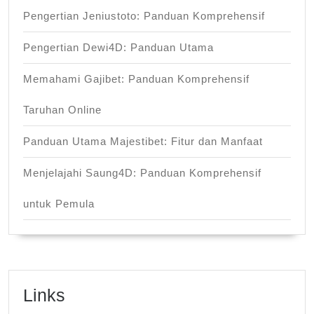
Pengertian Jeniustoto: Panduan Komprehensif
Pengertian Dewi4D: Panduan Utama
Memahami Gajibet: Panduan Komprehensif
Taruhan Online
Panduan Utama Majestibet: Fitur dan Manfaat
Menjelajahi Saung4D: Panduan Komprehensif
untuk Pemula
Links