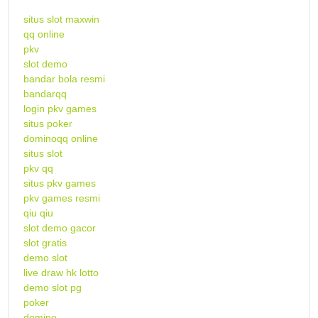
situs slot maxwin
qq online
pkv
slot demo
bandar bola resmi
bandarqq
login pkv games
situs poker
dominoqq online
situs slot
pkv qq
situs pkv games
pkv games resmi
qiu qiu
slot demo gacor
slot gratis
demo slot
live draw hk lotto
demo slot pg
poker
domino