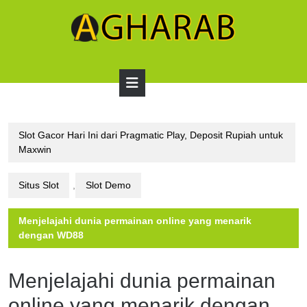
Skip
to
content
Open
Button
Slot Gacor Hari Ini dari Pragmatic Play, Deposit Rupiah untuk
Maxwin
Situs Slot
,
Slot Demo
Menjelajahi dunia permainan online yang menarik
dengan WD88
Menjelajahi dunia permainan
online yang menarik dengan