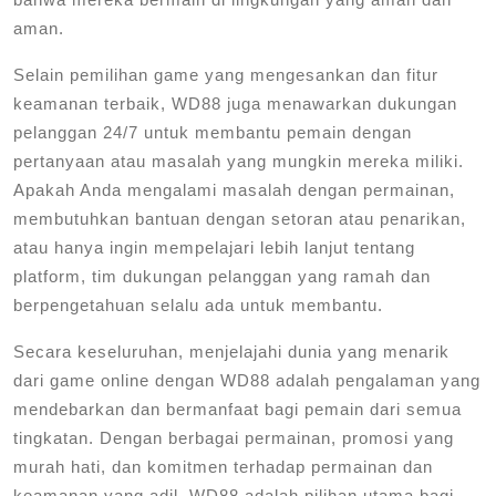
aman.
Selain pemilihan game yang mengesankan dan fitur
keamanan terbaik, WD88 juga menawarkan dukungan
pelanggan 24/7 untuk membantu pemain dengan
pertanyaan atau masalah yang mungkin mereka miliki.
Apakah Anda mengalami masalah dengan permainan,
membutuhkan bantuan dengan setoran atau penarikan,
atau hanya ingin mempelajari lebih lanjut tentang
platform, tim dukungan pelanggan yang ramah dan
berpengetahuan selalu ada untuk membantu.
Secara keseluruhan, menjelajahi dunia yang menarik
dari game online dengan WD88 adalah pengalaman yang
mendebarkan dan bermanfaat bagi pemain dari semua
tingkatan. Dengan berbagai permainan, promosi yang
murah hati, dan komitmen terhadap permainan dan
keamanan yang adil, WD88 adalah pilihan utama bagi