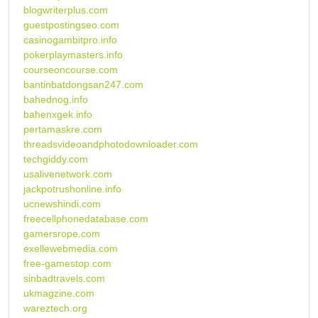
blogwriterplus.com
guestpostingseo.com
casinogambitpro.info
pokerplaymasters.info
courseoncourse.com
bantinbatdongsan247.com
bahednog.info
bahenxgek.info
pertamaskre.com
threadsvideoandphotodownloader.com
techgiddy.com
usalivenetwork.com
jackpotrushonline.info
ucnewshindi.com
freecellphonedatabase.com
gamersrope.com
exellewebmedia.com
free-gamestop.com
sinbadtravels.com
ukmagzine.com
wareztech.org