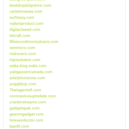
bestdropshipstore.com
cartelreviews.com
surfsway.com
nailartproduct.com
digitactseed.com
lvlcraft.com
90secondmoneyloans.com
xenmicro.com
rodrovers.com
tripssolution.com
satta-king-india.com
yukigassencanada.com
articlehorizone.com
yuqqbbzp.com
7betagents6.com
coronavirusuptodate.com
crackinstreams.com
gadgetspak.com
gearsngadget.com
hireseodoctor.com
lapsfit.com