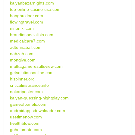
kalyanbazarnights.com
top-online-casino-usa.com
honghuidoor.com
flowingtravel.com
nineniki.com
brandiospecialists.com
medicalcare7.com
adtennaball.com
nabzah.com
mongive.com
matkagameresultsview.com
getsolutionsonline.com
hispinner.org
criticalinsurance.info
nokariposter.com
kalyan-guessing-nightplay.com
gameofpanels.com
androidappsdownloader.com
usetimenow.com
healthblow.com
gohelpmate.com