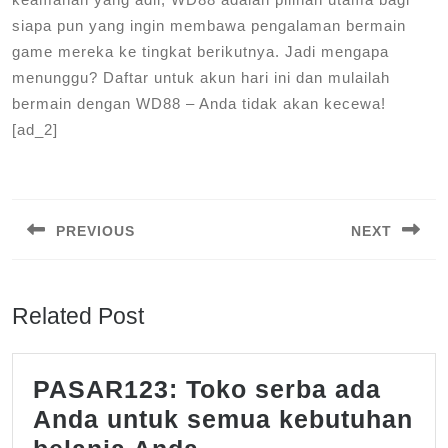
siapa pun yang ingin membawa pengalaman bermain
game mereka ke tingkat berikutnya. Jadi mengapa
menunggu? Daftar untuk akun hari ini dan mulailah
bermain dengan WD88 – Anda tidak akan kecewa!
[ad_2]
Post
navigation
PREVIOUS
NEXT
Previous
Next
post:
post:
Related Post
PASAR123: Toko serba ada
Anda untuk semua kebutuhan