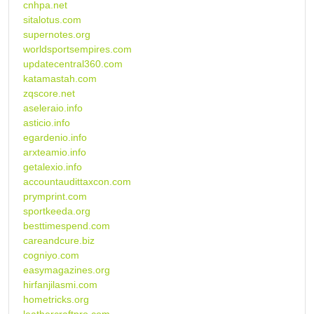
cnhpa.net
sitalotus.com
supernotes.org
worldsportsempires.com
updatecentral360.com
katamastah.com
zqscore.net
aseleraio.info
asticio.info
egardenio.info
arxteamio.info
getalexio.info
accountaudittaxcon.com
prymprint.com
sportkeeda.org
besttimespend.com
careandcure.biz
cogniyo.com
easymagazines.org
hirfanjilasmi.com
hometricks.org