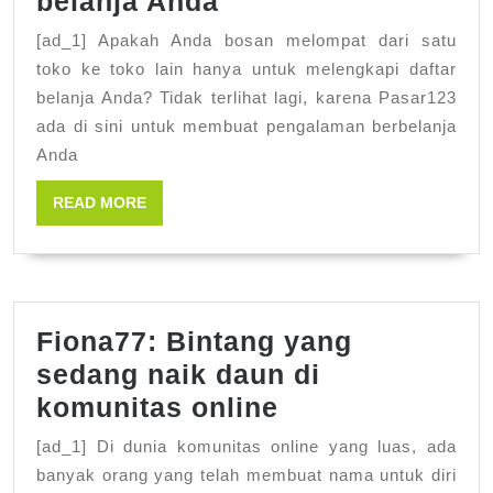
PASAR123:
belanja Anda
Toko
[ad_1] Apakah Anda bosan melompat dari satu
serba
toko ke toko lain hanya untuk melengkapi daftar
ada
belanja Anda? Tidak terlihat lagi, karena Pasar123
ada di sini untuk membuat pengalaman berbelanja
Anda
Anda
untuk
semua
READ
READ MORE
MORE
kebutuhan
belanja
Anda
Fiona77: Bintang yang
sedang naik daun di
Fiona77:
komunitas online
Bintang
[ad_1] Di dunia komunitas online yang luas, ada
yang
banyak orang yang telah membuat nama untuk diri