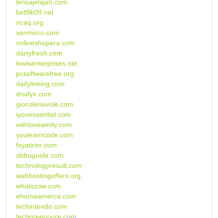
lensajelajah.com
betflik09.net
ncaq.org
xenmicro.com
onlineshopera.com
dartyfresh.com
lewisenterprises.net
pcsoftwarefree.org
dailylinking.com
dnafyx.com
giocolenuvole.com
iyouessential.com
withloveamity.com
youlearncode.com
fxyatirim.com
abbuguide.com
technologyresult.com
webhostingoffers.org
whatszow.com
ehomeamerca.com
techintendo.com
techgreenpure.com