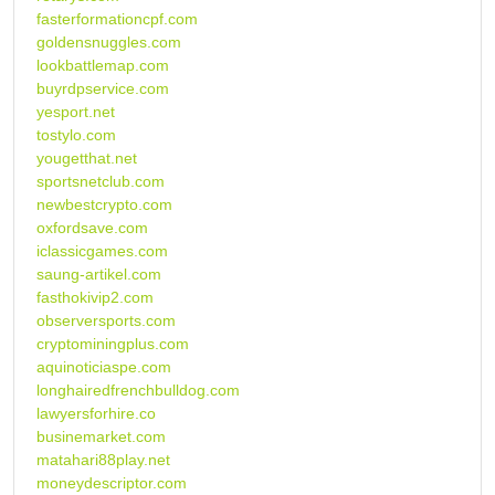
fasterformationcpf.com
goldensnuggles.com
lookbattlemap.com
buyrdpservice.com
yesport.net
tostylo.com
yougetthat.net
sportsnetclub.com
newbestcrypto.com
oxfordsave.com
iclassicgames.com
saung-artikel.com
fasthokivip2.com
observersports.com
cryptominingplus.com
aquinoticiaspe.com
longhairedfrenchbulldog.com
lawyersforhire.co
businemarket.com
matahari88play.net
moneydescriptor.com