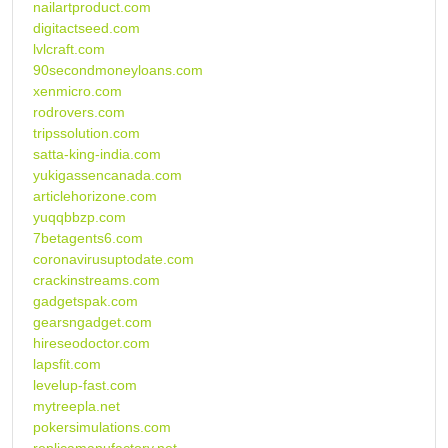
nailartproduct.com
digitactseed.com
lvlcraft.com
90secondmoneyloans.com
xenmicro.com
rodrovers.com
tripssolution.com
satta-king-india.com
yukigassencanada.com
articlehorizone.com
yuqqbbzp.com
7betagents6.com
coronavirusuptodate.com
crackinstreams.com
gadgetspak.com
gearsngadget.com
hireseodoctor.com
lapsfit.com
levelup-fast.com
mytreepla.net
pokersimulations.com