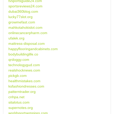
tvsportsguide24.com
sportsreviews24.com
dubai360blog.com
lucky77slot.org
growmefast.com
mahkotahokislot.com
onlinecancerpharm.com
ufalek.org
mattress-disposal.com
happyflooringandcabinets.com
bodybuildinglife.co
qrdoggy.com
technologygud.com
realshocknews.com
pickgb.com
healthmistakes.com
ksfashiondresses.com
patterntrader.org
cnhpa.net
sitalotus.com
supernotes.org
worldsportsempires.com