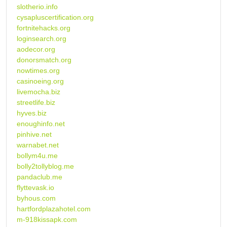
slotherio.info
cysapluscertification.org
fortnitehacks.org
loginsearch.org
aodecor.org
donorsmatch.org
nowtimes.org
casinoeing.org
livemocha.biz
streetlife.biz
hyves.biz
enoughinfo.net
pinhive.net
warnabet.net
bollym4u.me
bolly2tollyblog.me
pandaclub.me
flyttevask.io
byhous.com
hartfordplazahotel.com
m-918kissapk.com