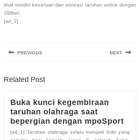
lihat sendiri keseruan dan sensasi taruhan online dengan
188bet.
[ad_2]
Post
navigation
PREVIOUS
NEXT
Previous
Next
post:
post:
Related Post
Buka kunci kegembiraan
taruhan olahraga saat
Buk
bepergian dengan mpoSport
kun
[ad_1] Taruhan olahraga selalu menjadi hobi yang
keg