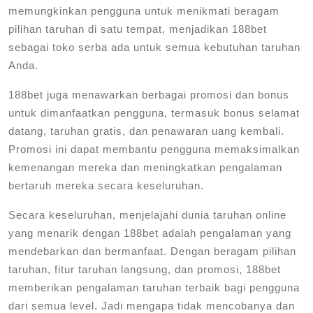
memungkinkan pengguna untuk menikmati beragam
pilihan taruhan di satu tempat, menjadikan 188bet
sebagai toko serba ada untuk semua kebutuhan taruhan
Anda.
188bet juga menawarkan berbagai promosi dan bonus
untuk dimanfaatkan pengguna, termasuk bonus selamat
datang, taruhan gratis, dan penawaran uang kembali.
Promosi ini dapat membantu pengguna memaksimalkan
kemenangan mereka dan meningkatkan pengalaman
bertaruh mereka secara keseluruhan.
Secara keseluruhan, menjelajahi dunia taruhan online
yang menarik dengan 188bet adalah pengalaman yang
mendebarkan dan bermanfaat. Dengan beragam pilihan
taruhan, fitur taruhan langsung, dan promosi, 188bet
memberikan pengalaman taruhan terbaik bagi pengguna
dari semua level. Jadi mengapa tidak mencobanya dan