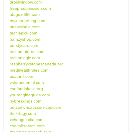
droidwindow.com
freeprsubmission.com
ufagold666.com
myinteriorblog.com
bnewsindia.com
techiepick.com
bamzyshop.com
pondycars.com
techonfutures.com
techoologic.com
raspberryketonescanada.org
medihealthrules.com
usathrill.com
vshapedental.com
canfandalucia.org
yourengineguide.com
nybreakings.com
outstationcabsservices.com
thekrtagy.com
xchangeindia.com
coolmicrotech.com