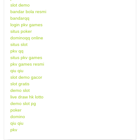
slot demo
bandar bola resmi
bandarqq
login pkv games
situs poker
dominoqq online
situs slot
pkv qq
situs pkv games
pkv games resmi
qiu qiu
slot demo gacor
slot gratis
demo slot
live draw hk lotto
demo slot pg
poker
domino
qiu qiu
pkv