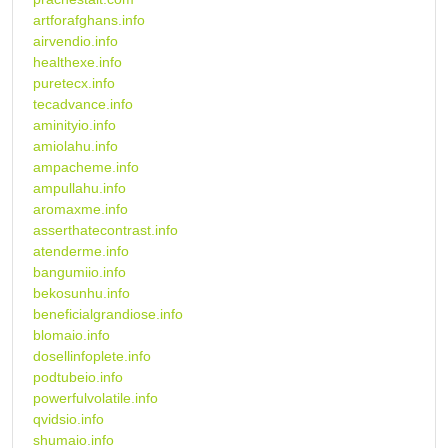
artforafghans.info
airvendio.info
healthexe.info
puretecx.info
tecadvance.info
aminityio.info
amiolahu.info
ampacheme.info
ampullahu.info
aromaxme.info
asserthatecontrast.info
atenderme.info
bangumiio.info
bekosunhu.info
beneficialgrandiose.info
blomaio.info
dosellinfoplete.info
podtubeio.info
powerfulvolatile.info
qvidsio.info
shumaio.info