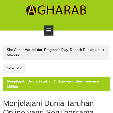
Skip
to
content
Open
Button
Slot Gacor Hari Ini dari Pragmatic Play, Deposit Rupiah untuk
Maxwin
Situs Slot
Menjelajahi Dunia Taruhan Online yang Seru bersama
188bet
Menjelajahi Dunia Taruhan
Online yang Seru bersama