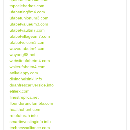
topceleberites.com
ufabetting8m4.com
ufabetunionum3.com
ufabetvalueum3.com
ufabetvaultm7.com
ufabetvillageum7.com
ufabetvoicem3.com
waveufabetm4.com
wayang88.net
websiteufabetm4.com
whiteufabetm4.com
anikalappy.com
dininghelsinki.info
duanfrescariverside.info
etilerx.com
finestreplica.net
flounderandfumble.com
healthohunt.com
retefuturah.info
smartinvestinginfo.info
technewsalliance.com