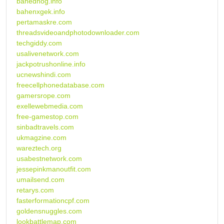
bahednog.info
bahenxgek.info
pertamaskre.com
threadsvideoandphotodownloader.com
techgiddy.com
usalivenetwork.com
jackpotrushonline.info
ucnewshindi.com
freecellphonedatabase.com
gamersrope.com
exellewebmedia.com
free-gamestop.com
sinbadtravels.com
ukmagzine.com
wareztech.org
usabestnetwork.com
jessepinkmanoutfit.com
umailsend.com
retarys.com
fasterformationcpf.com
goldensnuggles.com
lookbattlemap.com