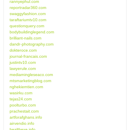
rannyephul.com
reportradar360.com
swaggyfashion.com
taraftariumtv10.com
questionquery.com
bodybuildinglegend.com
brilliant-nails.com
dandr-photography.com
dokteroce.com
journal-francais.com
justintv10.com
lawyerule.com
mediamingleseaco.com
mtsmarketingblog.com
nghekiemtien.com
wasirku.com
tejas24.com
poolturbo.com
prachestait.com
artforafghans.info
airvendio.info
healthexe.info