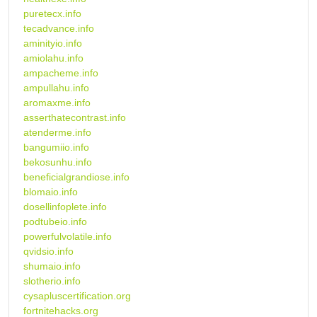
puretecx.info
tecadvance.info
aminityio.info
amiolahu.info
ampacheme.info
ampullahu.info
aromaxme.info
asserthatecontrast.info
atenderme.info
bangumiio.info
bekosunhu.info
beneficialgrandiose.info
blomaio.info
dosellinfoplete.info
podtubeio.info
powerfulvolatile.info
qvidsio.info
shumaio.info
slotherio.info
cysapluscertification.org
fortnitehacks.org