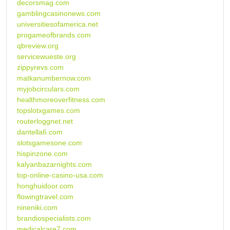
decorsmag.com
gamblingcasinonews.com
universitiesofamerica.net
progameofbrands.com
qbreview.org
servicewueste.org
zippyrevs.com
matkanumbernow.com
myjobcirculars.com
healthmoreoverfitness.com
topslotxgames.com
routerloggnet.net
dantella6.com
slotsgamesone.com
hispinzone.com
kalyanbazarnights.com
top-online-casino-usa.com
honghuidoor.com
flowingtravel.com
nineniki.com
brandiospecialists.com
medicalcare7.com