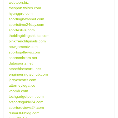
webtoon.biz
thesportswires.com
hyungpro.com
sportingnewsnet.com
sportstime24day.com
sporteslive.com
theblingblingshields.com
pinkfrenchtipnails.com
newgamestv.com
sportsgallerys.com
sportsmirrors.net
datasports.net
atasehirescortu.net
engineeringtechub.com
jerryescorts.com
attorneylegal.co
voomb.com
techgadgetpoint.com
tvsportsguide24.com
sportsreviews24.com
dubai360blog.com