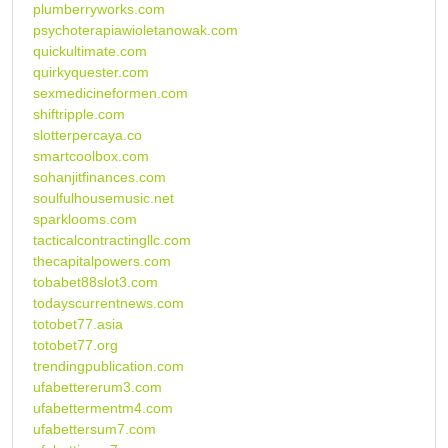
plumberryworks.com
psychoterapiawioletanowak.com
quickultimate.com
quirkyquester.com
sexmedicineformen.com
shiftripple.com
slotterpercaya.co
smartcoolbox.com
sohanjitfinances.com
soulfulhousemusic.net
sparklooms.com
tacticalcontractingllc.com
thecapitalpowers.com
tobabet88slot3.com
todayscurrentnews.com
totobet77.asia
totobet77.org
trendingpublication.com
ufabettererum3.com
ufabettermentm4.com
ufabettersum7.com