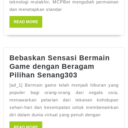
teknologi mutakhir, MCPBet mengubah permainan
Ju
dan menetapkan standar
On
READ
READ MORE
MORE
Bebaskan Sensasi Bermain
Game dengan Beragam
Bebaskan
Pilihan Senang303
Sensasi
[ad_1] Bermain game telah menjadi hiburan yang
Bermain
populer bagi orang-orang dari segala usia,
Game
menawarkan pelarian dari tekanan kehidupan
sehari-hari dan kesempatan untuk membenamkan
dengan
diri dalam dunia virtual yang penuh dengan
Beragam
Pilihan
READ
READ MORE