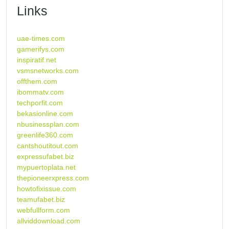
Links
uae-times.com
gamerifys.com
inspiratif.net
vsmsnetworks.com
offthem.com
ibommatv.com
techporfit.com
bekasionline.com
nbusinessplan.com
greenlife360.com
cantshoutitout.com
expressufabet.biz
mypuertoplata.net
thepioneerxpress.com
howtofixissue.com
teamufabet.biz
webfullform.com
allviddownload.com