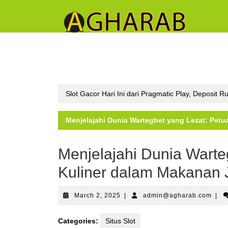
Skip
to
content
Slot Gacor Hari Ini dari Pragmatic Play, Deposit 
Menjelajahi Dunia Wartegbet yang Lezat: Pet
Menjelajahi Dunia Warte
Kuliner dalam Makanan 
March
admi
March 2, 2025
|
admin@agharab.com
|
2,
2025
Categories:
Situs Slot