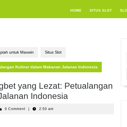
HOME
SITUS SLOT
SL
Rupiah untuk Maxwin
Situs Slot
ualangan Kuliner dalam Makanan Jalanan Indonesia
gbet yang Lezat: Petualangan
Jalanan Indonesia
n@agharab.com
0 Comment
|
2:50 am