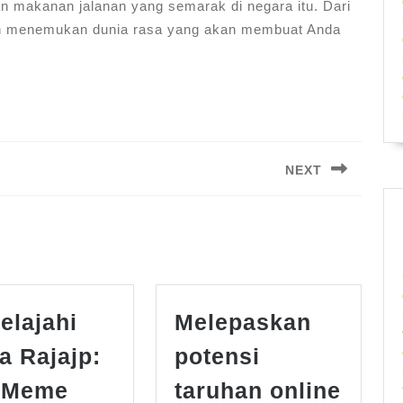
an makanan jalanan yang semarak di negara itu. Dari
an menemukan dunia rasa yang akan membuat Anda
NEXT
Next
post:
elajahi
Melepaskan
a Rajajp:
potensi
i Meme
taruhan online