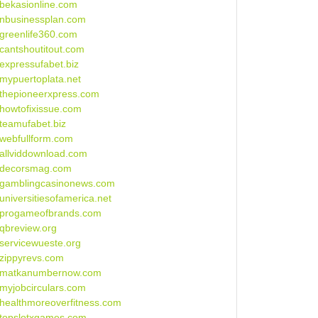
bekasionline.com
nbusinessplan.com
greenlife360.com
n
cantshoutitout.com
expressufabet.biz
mypuertoplata.net
thepioneerxpress.com
howtofixissue.com
teamufabet.biz
webfullform.com
allviddownload.com
decorsmag.com
gamblingcasinonews.com
universitiesofamerica.net
progameofbrands.com
qbreview.org
servicewueste.org
zippyrevs.com
matkanumbernow.com
myjobcirculars.com
healthmoreoverfitness.com
topslotxgames.com