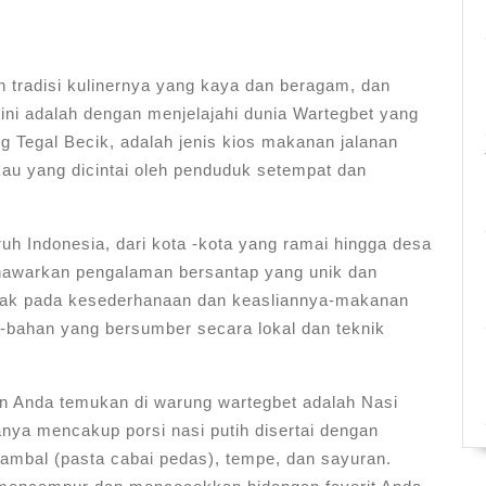
n tradisi kulinernya yang kaya dan beragam, dan
 ini adalah dengan menjelajahi dunia Wartegbet yang
 Tegal Becik, adalah jenis kios makanan jalanan
kau yang dicintai oleh penduduk setempat dan
ruh Indonesia, dari kota -kota yang ramai hingga desa
nawarkan pengalaman bersantap yang unik dan
letak pada kesederhanaan dan keasliannya-makanan
-bahan yang bersumber secara lokal dan teknik
an Anda temukan di warung wartegbet adalah Nasi
ya mencakup porsi nasi putih disertai dengan
ambal (pasta cabai pedas), tempe, dan sayuran.