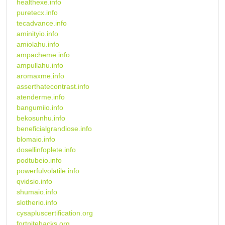
healthexe.info
puretecx.info
tecadvance.info
aminityio.info
amiolahu.info
ampacheme.info
ampullahu.info
aromaxme.info
asserthatecontrast.info
atenderme.info
bangumiio.info
bekosunhu.info
beneficialgrandiose.info
blomaio.info
dosellinfoplete.info
podtubeio.info
powerfulvolatile.info
qvidsio.info
shumaio.info
slotherio.info
cysapluscertification.org
fortnitehacks.org