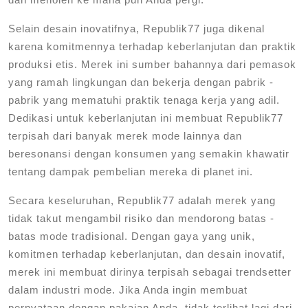
Selain desain inovatifnya, Republik77 juga dikenal
karena komitmennya terhadap keberlanjutan dan praktik
produksi etis. Merek ini sumber bahannya dari pemasok
yang ramah lingkungan dan bekerja dengan pabrik -
pabrik yang mematuhi praktik tenaga kerja yang adil.
Dedikasi untuk keberlanjutan ini membuat Republik77
terpisah dari banyak merek mode lainnya dan
beresonansi dengan konsumen yang semakin khawatir
tentang dampak pembelian mereka di planet ini.
Secara keseluruhan, Republik77 adalah merek yang
tidak takut mengambil risiko dan mendorong batas -
batas mode tradisional. Dengan gaya yang unik,
komitmen terhadap keberlanjutan, dan desain inovatif,
merek ini membuat dirinya terpisah sebagai trendsetter
dalam industri mode. Jika Anda ingin membuat
pernyataan dengan pakaian Anda, tidak terlihat lagi dari