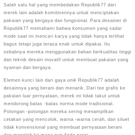
Salah satu hal yang membedakan Republik77 dari
merek lain adalah komitmennya untuk menciptakan
pakaian yang bergaya dan fungsional. Para desainer di
Republik77 memahami bahwa konsumen yang sadar
mode saat ini mencari karya yang tidak hanya terlihat
bagus tetapi juga terasa enak untuk dipakai. Itu
sebabnya mereka menggunakan bahan berkualitas tinggi
dan teknik desain inovatif untuk membuat pakaian yang
nyaman dan bergaya.
Elemen kunci lain dari gaya unik Republik77 adalah
desainnya yang berani dan menarik. Dari tee grafis ke
pakaian luar pernyataan, merek ini tidak takut untuk
mendorong batas -batas norma mode tradisional.
Potongan -potongan mereka sering menampilkan
cetakan yang mencolok, warna -warna cerah, dan siluet
tidak konvensional yang membuat pernyataan berani
dan menoleh ke mana pun Anda pergi.