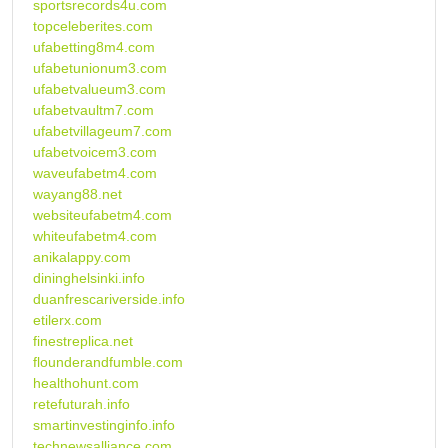
sportsrecords4u.com
topceleberites.com
ufabetting8m4.com
ufabetunionum3.com
ufabetvalueum3.com
ufabetvaultm7.com
ufabetvillageum7.com
ufabetvoicem3.com
waveufabetm4.com
wayang88.net
websiteufabetm4.com
whiteufabetm4.com
anikalappy.com
dininghelsinki.info
duanfrescariverside.info
etilerx.com
finestreplica.net
flounderandfumble.com
healthohunt.com
retefuturah.info
smartinvestinginfo.info
technewsalliance.com