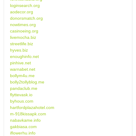
loginsearch.org
aodecor.org
donorsmatch.org
nowtimes.org
casinoeing.org
livemocha.biz
streetlife.biz
hyves.biz
enoughinfo.net
pinhive.net
warnabet.net
bollym4u.me
bolly2tollyblog.me
pandaclub.me
flyttevask.io
byhous.com
hartfordplazahotel.com
m-918kissapk.com
nabavkame.info
gakbiasa.com
iflowerhu.info