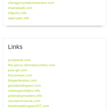
chicagocrystalconnection.com
imanabadii.com
trilipohu.info
appruptio.info
Links
punjwanis.com
the-parcs-clematiscondos.com
jusu-gb.com
thecarepet.com
blogwriterplus.com
guestpostingseo.com
casinogambitpro.info
pokerplaymasters.info
courseoncourse.com
bantinbatdongsan247.com