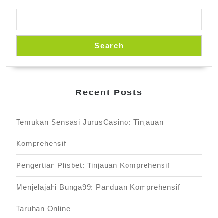
Search
Recent Posts
Temukan Sensasi JurusCasino: Tinjauan
Komprehensif
Pengertian Plisbet: Tinjauan Komprehensif
Menjelajahi Bunga99: Panduan Komprehensif
Taruhan Online