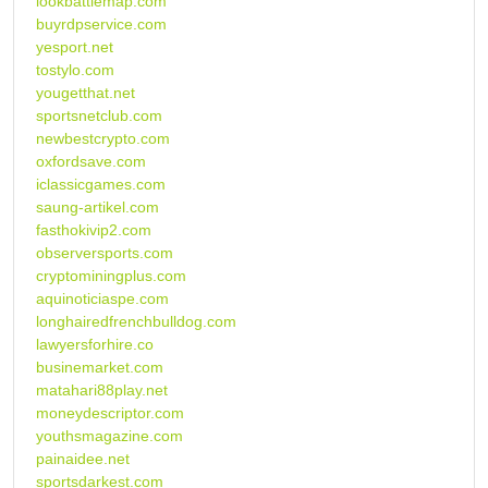
lookbattlemap.com
buyrdpservice.com
yesport.net
tostylo.com
yougetthat.net
sportsnetclub.com
newbestcrypto.com
oxfordsave.com
iclassicgames.com
saung-artikel.com
fasthokivip2.com
observersports.com
cryptominingplus.com
aquinoticiaspe.com
longhairedfrenchbulldog.com
lawyersforhire.co
businemarket.com
matahari88play.net
moneydescriptor.com
youthsmagazine.com
painaidee.net
sportsdarkest.com