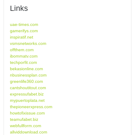
Links
uae-times.com
gamerifys.com
inspiratif.net
vsmsnetworks.com
offthem.com
ibommatv.com
techporfit.com
bekasionline.com
nbusinessplan.com
greenlife360.com
cantshoutitout.com
expressufabet.biz
mypuertoplata.net
thepioneerxpress.com
howtofixissue.com
teamufabet.biz
webfullform.com
allviddownload.com