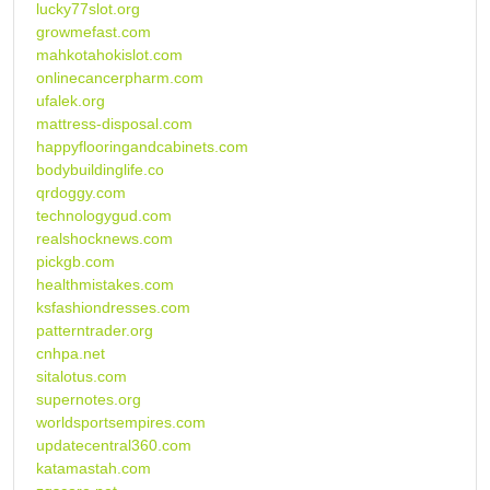
lucky77slot.org
growmefast.com
mahkotahokislot.com
onlinecancerpharm.com
ufalek.org
mattress-disposal.com
happyflooringandcabinets.com
bodybuildinglife.co
qrdoggy.com
technologygud.com
realshocknews.com
pickgb.com
healthmistakes.com
ksfashiondresses.com
patterntrader.org
cnhpa.net
sitalotus.com
supernotes.org
worldsportsempires.com
updatecentral360.com
katamastah.com