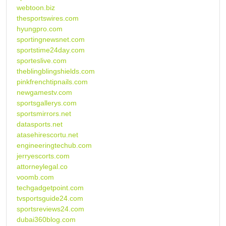
webtoon.biz
thesportswires.com
hyungpro.com
sportingnewsnet.com
sportstime24day.com
sporteslive.com
theblingblingshields.com
pinkfrenchtipnails.com
newgamestv.com
sportsgallerys.com
sportsmirrors.net
datasports.net
atasehirescortu.net
engineeringtechub.com
jerryescorts.com
attorneylegal.co
voomb.com
techgadgetpoint.com
tvsportsguide24.com
sportsreviews24.com
dubai360blog.com