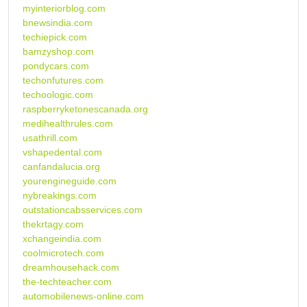
myinteriorblog.com
bnewsindia.com
techiepick.com
bamzyshop.com
pondycars.com
techonfutures.com
techoologic.com
raspberryketonescanada.org
medihealthrules.com
usathrill.com
vshapedental.com
canfandalucia.org
yourengineguide.com
nybreakings.com
outstationcabsservices.com
thekrtagy.com
xchangeindia.com
coolmicrotech.com
dreamhousehack.com
the-techteacher.com
automobilenews-online.com