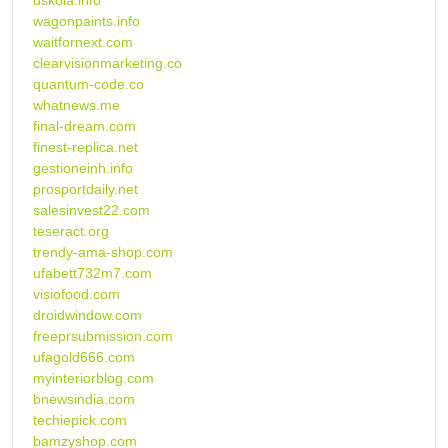
uskola.info
wagonpaints.info
waitfornext.com
clearvisionmarketing.co
quantum-code.co
whatnews.me
final-dream.com
finest-replica.net
gestioneinh.info
prosportdaily.net
salesinvest22.com
teseract.org
trendy-ama-shop.com
ufabett732m7.com
visiofood.com
droidwindow.com
freeprsubmission.com
ufagold666.com
myinteriorblog.com
bnewsindia.com
techiepick.com
bamzyshop.com