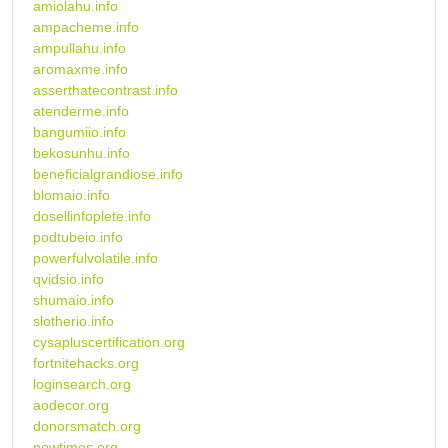
amiolahu.info
ampacheme.info
ampullahu.info
aromaxme.info
asserthatecontrast.info
atenderme.info
bangumiio.info
bekosunhu.info
beneficialgrandiose.info
blomaio.info
dosellinfoplete.info
podtubeio.info
powerfulvolatile.info
qvidsio.info
shumaio.info
slotherio.info
cysapluscertification.org
fortnitehacks.org
loginsearch.org
aodecor.org
donorsmatch.org
nowtimes.org