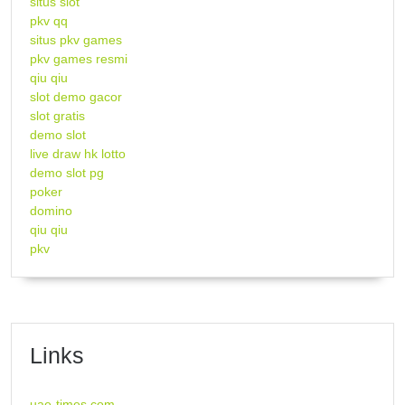
situs slot
pkv qq
situs pkv games
pkv games resmi
qiu qiu
slot demo gacor
slot gratis
demo slot
live draw hk lotto
demo slot pg
poker
domino
qiu qiu
pkv
Links
uae-times.com