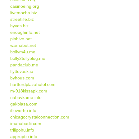
casinoeing.org
livemocha.biz
streetlife.biz
hyves.biz
enoughinfo.net
pinhive.net
warnabet.net
bollym4u.me
bolly2tollyblog.me
pandaclub.me
flyttevask.io
byhous.com
hartfordplazahotel.com
m-918kissapk.com
nabavkame.info
gakbiasa.com
iflowerhu.info
chicagocrystalconnection.com
imanabadii.com
trilipohu.info
appruptio.info