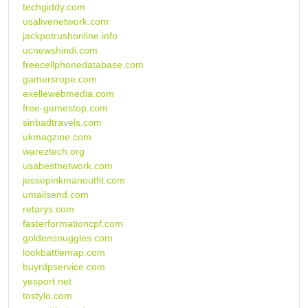
techgiddy.com
usalivenetwork.com
jackpotrushonline.info
ucnewshindi.com
freecellphonedatabase.com
gamersrope.com
exellewebmedia.com
free-gamestop.com
sinbadtravels.com
ukmagzine.com
wareztech.org
usabestnetwork.com
jessepinkmanoutfit.com
umailsend.com
retarys.com
fasterformationcpf.com
goldensnuggles.com
lookbattlemap.com
buyrdpservice.com
yesport.net
tostylo.com