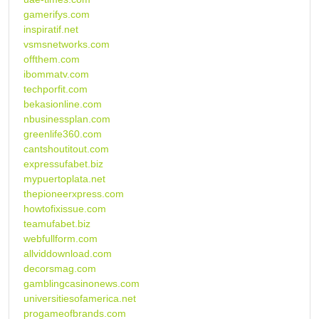
gamerifys.com
inspiratif.net
vsmsnetworks.com
offthem.com
ibommatv.com
techporfit.com
bekasionline.com
nbusinessplan.com
greenlife360.com
cantshoutitout.com
expressufabet.biz
mypuertoplata.net
thepioneerxpress.com
howtofixissue.com
teamufabet.biz
webfullform.com
allviddownload.com
decorsmag.com
gamblingcasinonews.com
universitiesofamerica.net
progameofbrands.com