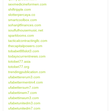
sexmedicineformen.com
shiftripple.com
slotterpercaya.co
smartcoolbox.com
sohanjitfinances.com
soulfulhousemusic.net
sparklooms.com
tacticalcontractingllc.com
thecapitalpowers.com
tobabet88slot3.com
todayscurrentnews.com
totobet77.asia
totobet77.org
trendingpublication.com
ufabettererum3.com
ufabettermentm4.com
ufabettersum7.com
ufabettinwm7.com
ufabettinwum3.com
ufabetunitedm3.com
ufabetunitedm7.com