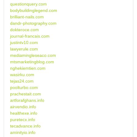
questionquery.com
bodybuildinglegend.com
brilliant-nails.com
dandr-photography.com
dokteroce.com
journal-francais.com
justintv10.com
lawyerule.com
mediamingleseaco.com
mtsmarketingblog.com
nghekiemtien.com
wasirku.com
tejas24.com
poolturbo.com
prachestait.com
artforafghans.info
airvendio.info
healthexe.info
puretecx.info
tecadvance.info
aminityio.info