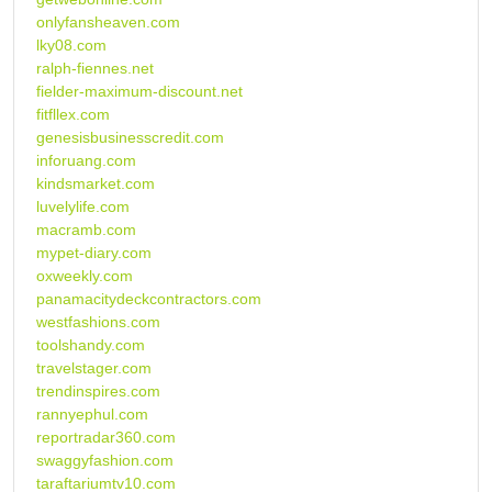
onlyfansheaven.com
lky08.com
ralph-fiennes.net
fielder-maximum-discount.net
fitfllex.com
genesisbusinesscredit.com
inforuang.com
kindsmarket.com
luvelylife.com
macramb.com
mypet-diary.com
oxweekly.com
panamacitydeckcontractors.com
westfashions.com
toolshandy.com
travelstager.com
trendinspires.com
rannyephul.com
reportradar360.com
swaggyfashion.com
taraftariumtv10.com