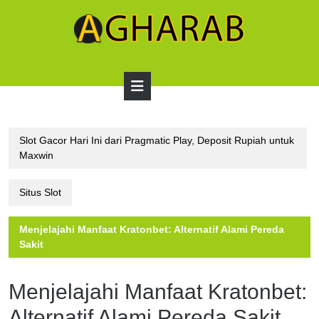
Skip
to
content
Open
Button
Slot Gacor Hari Ini dari Pragmatic Play, Deposit Rupiah untuk
Maxwin
Situs Slot
Menjelajahi Manfaat Kratonbet: Alternatif Alami Pereda
Sakit
Menjelajahi Manfaat Kratonbet:
Alternatif Alami Pereda Sakit