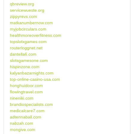
qbreview.org
servicewueste.org
zippyrevs.com
matkanumbernow.com
myjobcirculars.com
healthmoreoverfitness.com
topslotxgames.com
routerloggnet.net
dantella6.com
slotsgamesone.com
hispinzone.com
kalyanbazarnights.com
top-online-casino-usa.com
honghuidoor.com
flowingtravel.com
nineniki.com
brandiospecialists.com
medicalcare7.com
adtennaball.com
nabzah.com
mongive.com