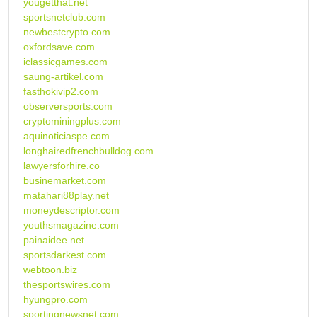
yougetthat.net
sportsnetclub.com
newbestcrypto.com
oxfordsave.com
iclassicgames.com
saung-artikel.com
fasthokivip2.com
observersports.com
cryptominingplus.com
aquinoticiaspe.com
longhairedfrenchbulldog.com
lawyersforhire.co
businemarket.com
matahari88play.net
moneydescriptor.com
youthsmagazine.com
painaidee.net
sportsdarkest.com
webtoon.biz
thesportswires.com
hyungpro.com
sportingnewsnet.com