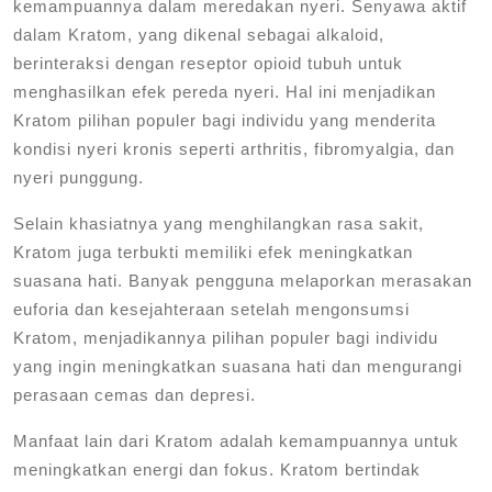
kemampuannya dalam meredakan nyeri. Senyawa aktif
dalam Kratom, yang dikenal sebagai alkaloid,
berinteraksi dengan reseptor opioid tubuh untuk
menghasilkan efek pereda nyeri. Hal ini menjadikan
Kratom pilihan populer bagi individu yang menderita
kondisi nyeri kronis seperti arthritis, fibromyalgia, dan
nyeri punggung.
Selain khasiatnya yang menghilangkan rasa sakit,
Kratom juga terbukti memiliki efek meningkatkan
suasana hati. Banyak pengguna melaporkan merasakan
euforia dan kesejahteraan setelah mengonsumsi
Kratom, menjadikannya pilihan populer bagi individu
yang ingin meningkatkan suasana hati dan mengurangi
perasaan cemas dan depresi.
Manfaat lain dari Kratom adalah kemampuannya untuk
meningkatkan energi dan fokus. Kratom bertindak