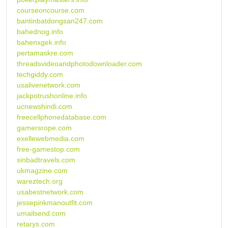
courseoncourse.com
bantinbatdongsan247.com
bahednog.info
bahenxgek.info
pertamaskre.com
threadsvideoandphotodownloader.com
techgiddy.com
usalivenetwork.com
jackpotrushonline.info
ucnewshindi.com
freecellphonedatabase.com
gamersrope.com
exellewebmedia.com
free-gamestop.com
sinbadtravels.com
ukmagzine.com
wareztech.org
usabestnetwork.com
jessepinkmanoutfit.com
umailsend.com
retarys.com