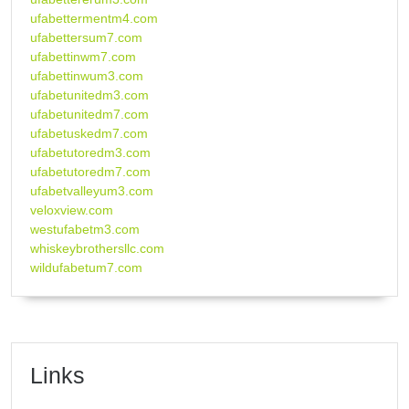
ufabettermentm4.com
ufabettersum7.com
ufabettinwm7.com
ufabettinwum3.com
ufabetunitedm3.com
ufabetunitedm7.com
ufabetuskedm7.com
ufabetutoredm3.com
ufabetutoredm7.com
ufabetvalleyum3.com
veloxview.com
westufabetm3.com
whiskeybrothersllc.com
wildufabetum7.com
Links