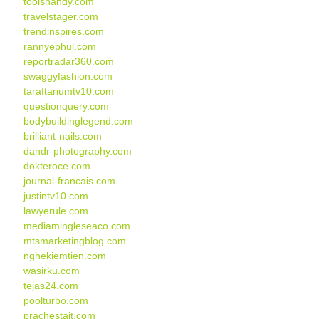
toolshandy.com
travelstager.com
trendinspires.com
rannyephul.com
reportradar360.com
swaggyfashion.com
taraftariumtv10.com
questionquery.com
bodybuildinglegend.com
brilliant-nails.com
dandr-photography.com
dokteroce.com
journal-francais.com
justintv10.com
lawyerule.com
mediamingleseaco.com
mtsmarketingblog.com
nghekiemtien.com
wasirku.com
tejas24.com
poolturbo.com
prachestait.com