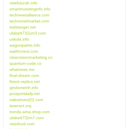
retefuturah.info
smartinvestinginfo.info
technewsalliance.com
technonetmarket.com
tedstanger.net
ufabett732um3.com
uskola.info
wagonpaints.info
waitfornext.com
clearvisionmarketing.co
quantum-code.co
whatnews.me
final-dream.com
finest-replica.net
gestioneinh.info
prosportdaily.net
salesinvest22.com
teseract.org
trendy-ama-shop.com
ufabett732m7.com
visiofood.com