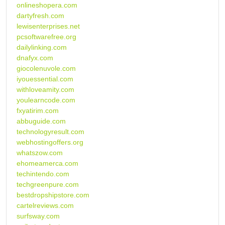
onlineshopera.com
dartyfresh.com
lewisenterprises.net
pcsoftwarefree.org
dailylinking.com
dnafyx.com
giocolenuvole.com
iyouessential.com
withloveamity.com
youlearncode.com
fxyatirim.com
abbuguide.com
technologyresult.com
webhostingoffers.org
whatszow.com
ehomeamerca.com
techintendo.com
techgreenpure.com
bestdropshipstore.com
cartelreviews.com
surfsway.com