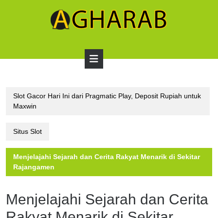
Skip
to
content
Open
Button
Slot Gacor Hari Ini dari Pragmatic Play, Deposit Rupiah untuk
Maxwin
Situs Slot
Menjelajahi Sejarah dan Cerita Rakyat Menarik di Sekitar
Rajangamen
Menjelajahi Sejarah dan Cerita
Rakyat Menarik di Sekitar