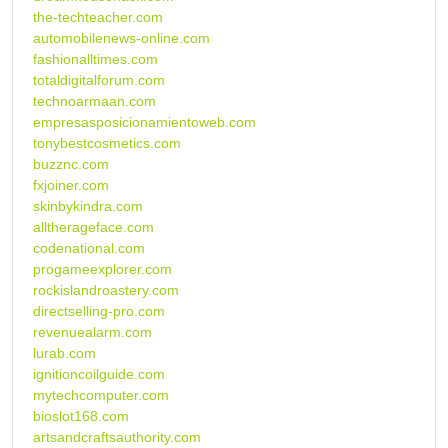
the-techteacher.com
automobilenews-online.com
fashionalltimes.com
totaldigitalforum.com
technoarmaan.com
empresasposicionamientoweb.com
tonybestcosmetics.com
buzznc.com
fxjoiner.com
skinbykindra.com
alltherageface.com
codenational.com
progameexplorer.com
rockislandroastery.com
directselling-pro.com
revenuealarm.com
lurab.com
ignitioncoilguide.com
mytechcomputer.com
bioslot168.com
artsandcraftsauthority.com