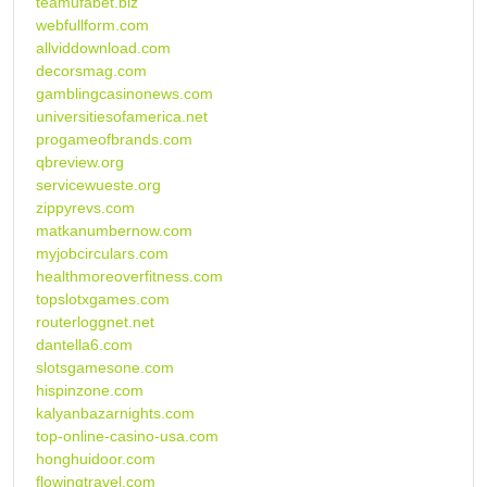
teamufabet.biz
webfullform.com
allviddownload.com
decorsmag.com
gamblingcasinonews.com
universitiesofamerica.net
progameofbrands.com
qbreview.org
servicewueste.org
zippyrevs.com
matkanumbernow.com
myjobcirculars.com
healthmoreoverfitness.com
topslotxgames.com
routerloggnet.net
dantella6.com
slotsgamesone.com
hispinzone.com
kalyanbazarnights.com
top-online-casino-usa.com
honghuidoor.com
flowingtravel.com