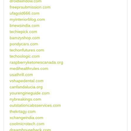
droidwindow.com
freeprsubmission.com
ufagold666.com
myinteriorblog.com
bnewsindia.com
techiepick.com
bamzyshop.com
pondycars.com
techonfutures.com
techoologic.com
raspberryketonescanada.org
medihealthrules.com
usathrill.com
vshapedental.com
canfandalucia.org
yourengineguide.com
nybreakings.com
outstationcabsservices.com
thekrtagy.com
xchangeindia.com
coolmicrotech.com
dreamhousehack.com