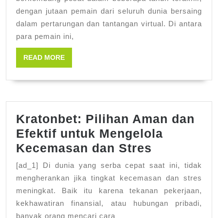
Baru
dengan jutaan pemain dari seluruh dunia bersaing
dalam pertarungan dan tantangan virtual. Di antara
Game
para pemain ini,
Online
READ
READ MORE
MORE
Kratonbet: Pilihan Aman dan
Efektif untuk Mengelola
Kratonbet:
Kecemasan dan Stres
Pilihan
[ad_1] Di dunia yang serba cepat saat ini, tidak
Aman
mengherankan jika tingkat kecemasan dan stres
dan
meningkat. Baik itu karena tekanan pekerjaan,
kekhawatiran finansial, atau hubungan pribadi,
Efektif
banyak orang mencari cara