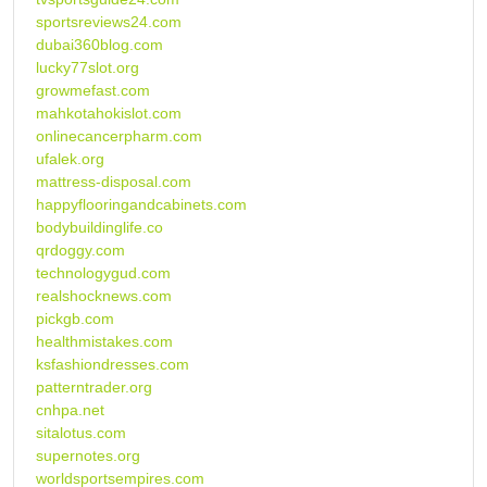
sportsreviews24.com
dubai360blog.com
lucky77slot.org
growmefast.com
mahkotahokislot.com
onlinecancerpharm.com
ufalek.org
mattress-disposal.com
happyflooringandcabinets.com
bodybuildinglife.co
qrdoggy.com
technologygud.com
realshocknews.com
pickgb.com
healthmistakes.com
ksfashiondresses.com
patterntrader.org
cnhpa.net
sitalotus.com
supernotes.org
worldsportsempires.com