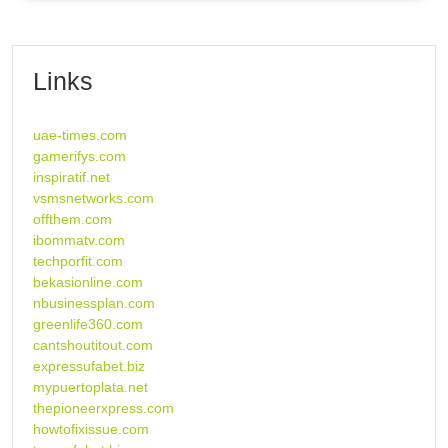
Links
uae-times.com
gamerifys.com
inspiratif.net
vsmsnetworks.com
offthem.com
ibommatv.com
techporfit.com
bekasionline.com
nbusinessplan.com
greenlife360.com
cantshoutitout.com
expressufabet.biz
mypuertoplata.net
thepioneerxpress.com
howtofixissue.com