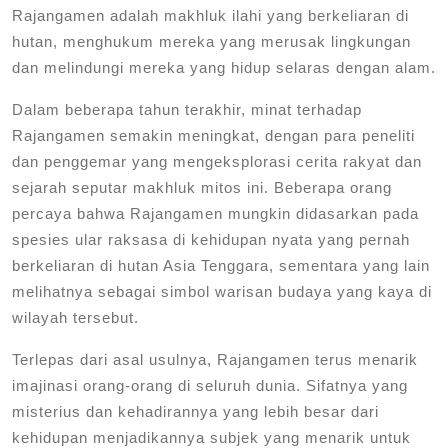
Rajangamen adalah makhluk ilahi yang berkeliaran di
hutan, menghukum mereka yang merusak lingkungan
dan melindungi mereka yang hidup selaras dengan alam.
Dalam beberapa tahun terakhir, minat terhadap
Rajangamen semakin meningkat, dengan para peneliti
dan penggemar yang mengeksplorasi cerita rakyat dan
sejarah seputar makhluk mitos ini. Beberapa orang
percaya bahwa Rajangamen mungkin didasarkan pada
spesies ular raksasa di kehidupan nyata yang pernah
berkeliaran di hutan Asia Tenggara, sementara yang lain
melihatnya sebagai simbol warisan budaya yang kaya di
wilayah tersebut.
Terlepas dari asal usulnya, Rajangamen terus menarik
imajinasi orang-orang di seluruh dunia. Sifatnya yang
misterius dan kehadirannya yang lebih besar dari
kehidupan menjadikannya subjek yang menarik untuk