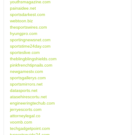
youthsmagazine.com
painaidee.net
sportsdarkest.com
webtoon.biz
thesportswires.com
hyungpro.com
sportingnewsnet.com
sportstime24day.com
sporteslive.com
theblingblingshields.com
pinkfrenchtipnails.com
newgamestv.com
sportsgallerys.com
sportsmirrors.net
datasports.net
atasehirescortu.net
engineeringtechub.com
jerryescorts.com
attorneylegal.co
voomb.com
techgadgetpoint.com
tvsportsguide24.com