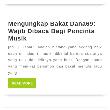
Mengungkap Bakat Dana69:
Wajib Dibaca Bagi Pencinta
Mengungkap
Musik
Bakat
[ad_1] Dana69 adalah bintang yang sedang naik
Dana69:
daun di industri musik, dikenal karena suaranya
Wajib
yang unik dan liriknya yang kuat. Dengan suara
yang memikat penonton dan bakat menulis lagu
Dibaca
yang
Bagi
Pencinta
READ
READ MORE
Musik
MORE