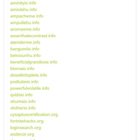
aminityio.info
amiolahu.info
ampacheme.info
ampullahu.info
aromaxme.info
asserthatecontrast.info
atenderme.info
bangumiio.info
bekosunhu.info
beneficialgrandiose.info
blomaio.info
dosellinfoplete.info
podtubeio.info
powerfulvolatile.info
qvidsio.info
shumaio.info
slotherio.info
cysapluscertification.org
fortnitehacks.org
loginsearch.org
aodecor.org