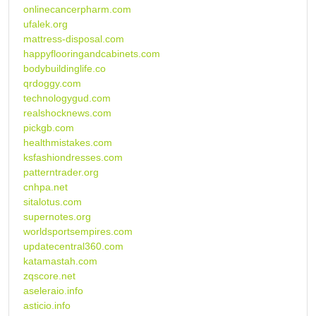
onlinecancerpharm.com
ufalek.org
mattress-disposal.com
happyflooringandcabinets.com
bodybuildinglife.co
qrdoggy.com
technologygud.com
realshocknews.com
pickgb.com
healthmistakes.com
ksfashiondresses.com
patterntrader.org
cnhpa.net
sitalotus.com
supernotes.org
worldsportsempires.com
updatecentral360.com
katamastah.com
zqscore.net
aseleraio.info
asticio.info