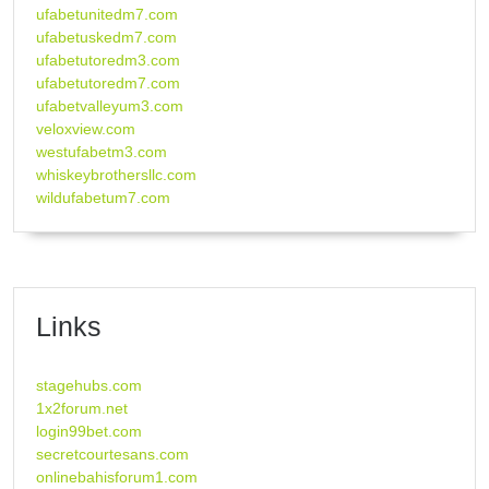
ufabetunitedm7.com
ufabetuskedm7.com
ufabetutoredm3.com
ufabetutoredm7.com
ufabetvalleyum3.com
veloxview.com
westufabetm3.com
whiskeybrothersllc.com
wildufabetum7.com
Links
stagehubs.com
1x2forum.net
login99bet.com
secretcourtesans.com
onlinebahisforum1.com