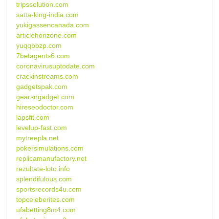
tripssolution.com
satta-king-india.com
yukigassencanada.com
articlehorizone.com
yuqqbbzp.com
7betagents6.com
coronavirusuptodate.com
crackinstreams.com
gadgetspak.com
gearsngadget.com
hireseodoctor.com
lapsfit.com
levelup-fast.com
mytreepla.net
pokersimulations.com
replicamanufactory.net
rezultate-loto.info
splendifulous.com
sportsrecords4u.com
topceleberites.com
ufabetting8m4.com