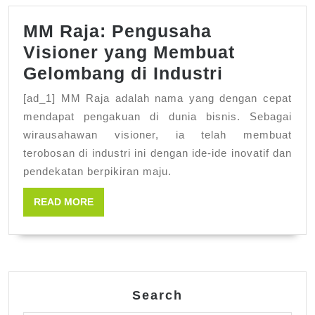
Anda
MM Raja: Pengusaha
Visioner yang Membuat
MM
Gelombang di Industri
Raja:
[ad_1] MM Raja adalah nama yang dengan cepat
Pengusah
mendapat pengakuan di dunia bisnis. Sebagai
Visioner
wirausahawan visioner, ia telah membuat
terobosan di industri ini dengan ide-ide inovatif dan
yang
pendekatan berpikiran maju.
Membuat
Gelomban
READ
READ MORE
MORE
di
Industri
Search