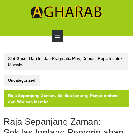
Skip
to
content
Open
Button
Slot Gacor Hari Ini dari Pragmatic Play, Deposit Rupiah untuk
Maxwin
Uncategorized
Raja Sepanjang Zaman: Sekilas tentang Pemerintahan
dan Warisan Mereka
Raja Sepanjang Zaman:
Sekilas tentang Pemerintahan