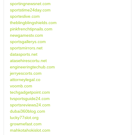
sportingnewsnet.com
sportstime24day.com
sporteslive.com
theblingblingshields.com
pinkfrenchtipnails.com
newgamestv.com
sportsgallerys.com
sportsmirrors.net
datasports.net
atasehirescortu.net
engineeringtechub.com
jerryescorts.com
attorneylegal.co
voomb.com
techgadgetpoint.com
tvsportsguide24.com
sportsreviews24.com
dubai360blog.com
lucky77slot.org
growmefast.com
mahkotahokislot.com