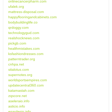
onlinecancerpharm.com
ufalek.org
mattress-disposal.com
happyflooringandcabinets.com
bodybuildinglife.co
qrdoggy.com
technologygud.com
realshocknews.com
pickgb.com
healthmistakes.com
ksfashiondresses.com
patterntrader.org
cnhpa.net
sitalotus.com
supernotes.org
worldsportsempires.com
updatecentral360.com
katamastah.com
zqscore.net
aseleraio.info
asticio.info
egardenio.info