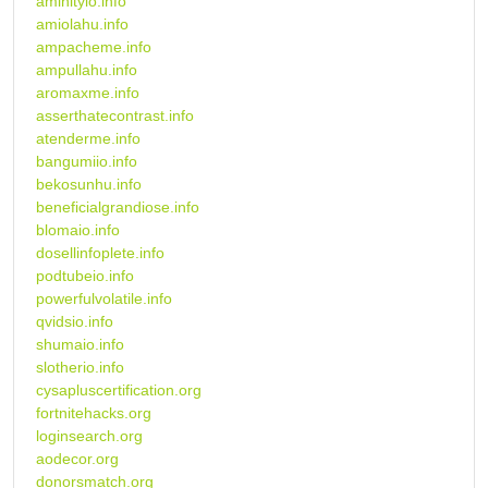
aminityio.info
amiolahu.info
ampacheme.info
ampullahu.info
aromaxme.info
asserthatecontrast.info
atenderme.info
bangumiio.info
bekosunhu.info
beneficialgrandiose.info
blomaio.info
dosellinfoplete.info
podtubeio.info
powerfulvolatile.info
qvidsio.info
shumaio.info
slotherio.info
cysapluscertification.org
fortnitehacks.org
loginsearch.org
aodecor.org
donorsmatch.org