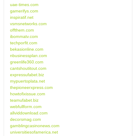
uae-times.com
gamerifys.com
inspiratif.net
vsmsnetworks.com
offthem.com
ibommatv.com
techporfit.com
bekasionline.com
nbusinessplan.com
greenlife360.com
cantshoutitout.com
expressufabet.biz
mypuertoplata.net
thepioneerxpress.com
howtofixissue.com
teamufabet.biz
webfullform.com
allviddownload.com
decorsmag.com
gamblingcasinonews.com
universitiesofamerica.net