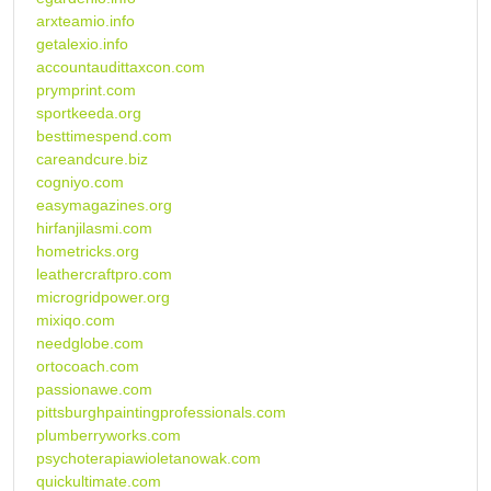
arxteamio.info
getalexio.info
accountaudittaxcon.com
prymprint.com
sportkeeda.org
besttimespend.com
careandcure.biz
cogniyo.com
easymagazines.org
hirfanjilasmi.com
hometricks.org
leathercraftpro.com
microgridpower.org
mixiqo.com
needglobe.com
ortocoach.com
passionawe.com
pittsburghpaintingprofessionals.com
plumberryworks.com
psychoterapiawioletanowak.com
quickultimate.com