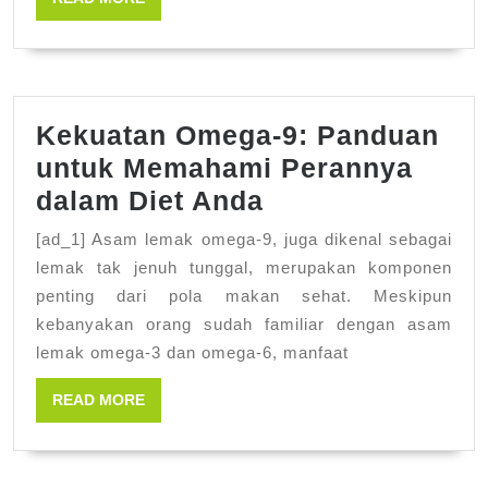
MORE
Ka
Kekuatan Omega-9: Panduan
untuk Memahami Perannya
Kekuatan
dalam Diet Anda
Omega-
[ad_1] Asam lemak omega-9, juga dikenal sebagai
9:
lemak tak jenuh tunggal, merupakan komponen
Panduan
penting dari pola makan sehat. Meskipun
kebanyakan orang sudah familiar dengan asam
untuk
lemak omega-3 dan omega-6, manfaat
Memahami
Perannya
READ
READ MORE
MORE
dalam
Diet