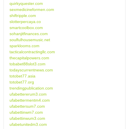
quirkyquester.com
sexmedicineformen.com
shiftripple.com
slotterpercaya.co
smartcoolbox.com
sohanjitfinances.com
soulfulhousemusic.net
sparklooms.com
tacticalcontractingllc.com
thecapitalpowers.com
tobabet88slot3.com
todayscurrentnews.com
totobet77.asia
totobet77.org
trendingpublication.com
ufabettererum3.com
ufabettermentm4.com
ufabettersum7.com
ufabettinwm7.com
ufabettinwum3.com
ufabetunitedm3.com