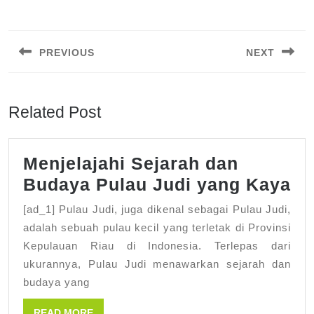
Post
navigation
PREVIOUS
NEXT
Previous
Next
post:
post:
Related Post
Menjelajahi Sejarah dan
Me
Budaya Pulau Judi yang Kaya
Se
[ad_1] Pulau Judi, juga dikenal sebagai Pulau Judi,
da
adalah sebuah pulau kecil yang terletak di Provinsi
Bu
Kepulauan Riau di Indonesia. Terlepas dari
ukurannya, Pulau Judi menawarkan sejarah dan
Pu
budaya yang
Ju
ya
READ
READ MORE