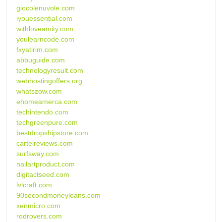
giocolenuvole.com
iyouessential.com
withloveamity.com
youlearncode.com
fxyatirim.com
abbuguide.com
technologyresult.com
webhostingoffers.org
whatszow.com
ehomeamerca.com
techintendo.com
techgreenpure.com
bestdropshipstore.com
cartelreviews.com
surfsway.com
nailartproduct.com
digitactseed.com
lvlcraft.com
90secondmoneyloans.com
xenmicro.com
rodrovers.com