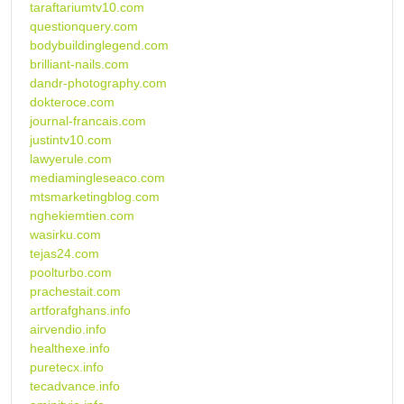
taraftariumtv10.com
questionquery.com
bodybuildinglegend.com
brilliant-nails.com
dandr-photography.com
dokteroce.com
journal-francais.com
justintv10.com
lawyerule.com
mediamingleseaco.com
mtsmarketingblog.com
nghekiemtien.com
wasirku.com
tejas24.com
poolturbo.com
prachestait.com
artforafghans.info
airvendio.info
healthexe.info
puretecx.info
tecadvance.info