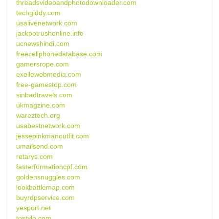
threadsvideoandphotodownloader.com
techgiddy.com
usalivenetwork.com
jackpotrushonline.info
ucnewshindi.com
freecellphonedatabase.com
gamersrope.com
exellewebmedia.com
free-gamestop.com
sinbadtravels.com
ukmagzine.com
wareztech.org
usabestnetwork.com
jessepinkmanoutfit.com
umailsend.com
retarys.com
fasterformationcpf.com
goldensnuggles.com
lookbattlemap.com
buyrdpservice.com
yesport.net
tostylo.com