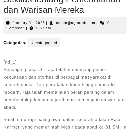
dan Warisan Mereka
January
admin@agharab.c
January 31, 2026
|
admin@agharab.com
|
0
31,
Comment
|
9:57 am
2026
Categories:
Uncategorized
[ad_1]
Sepanjang sejarah, raja telah memegang posisi
kekuasaan dan otoritas di berbagai masyarakat di
seluruh dunia. Dari peradaban kuno hingga monarki
modern, raja telah memainkan peran penting dalam
membentuk jalannya sejarah dan meninggalkan warisan
abadi.
Salah satu raja paling awal dalam sejarah adalah Raja
Narmer, yang memerintah Mesir pada abad ke-31 SM. Ia