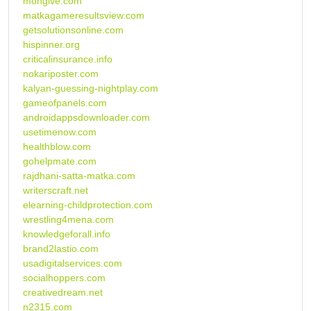
mongive.com
matkagameresultsview.com
getsolutionsonline.com
hispinner.org
criticalinsurance.info
nokariposter.com
kalyan-guessing-nightplay.com
gameofpanels.com
androidappsdownloader.com
usetimenow.com
healthblow.com
gohelpmate.com
rajdhani-satta-matka.com
writerscraft.net
elearning-childprotection.com
wrestling4mena.com
knowledgeforall.info
brand2lastio.com
usadigitalservices.com
socialhoppers.com
creativedream.net
n2315.com