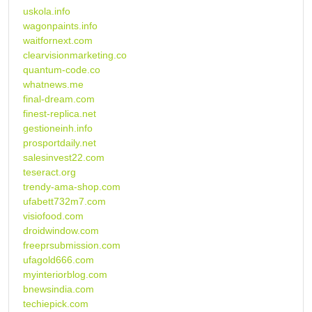
uskola.info
wagonpaints.info
waitfornext.com
clearvisionmarketing.co
quantum-code.co
whatnews.me
final-dream.com
finest-replica.net
gestioneinh.info
prosportdaily.net
salesinvest22.com
teseract.org
trendy-ama-shop.com
ufabett732m7.com
visiofood.com
droidwindow.com
freeprsubmission.com
ufagold666.com
myinteriorblog.com
bnewsindia.com
techiepick.com