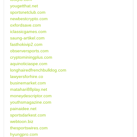
yougetthat.net
sportsnetclub.com
newbestcrypto.com
oxfordsave.com
iclassicgames.com
saung-artikel.com
fasthokivip2.com
observersports.com
cryptominingplus.com
aquinoticiaspe.com
longhairedfrenchbulldog.com
lawyersforhire.co
businemarket.com
matahari88play.net
moneydescriptor.com
youthsmagazine.com
painaidee.net
sportsdarkest.com
webtoon.biz
thesportswires.com
hyungpro.com