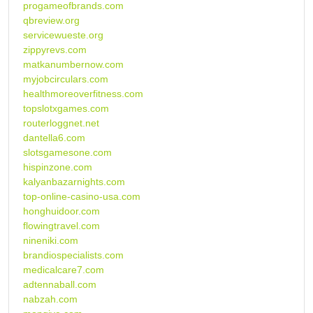
progameofbrands.com
qbreview.org
servicewueste.org
zippyrevs.com
matkanumbernow.com
myjobcirculars.com
healthmoreoverfitness.com
topslotxgames.com
routerloggnet.net
dantella6.com
slotsgamesone.com
hispinzone.com
kalyanbazarnights.com
top-online-casino-usa.com
honghuidoor.com
flowingtravel.com
nineniki.com
brandiospecialists.com
medicalcare7.com
adtennaball.com
nabzah.com