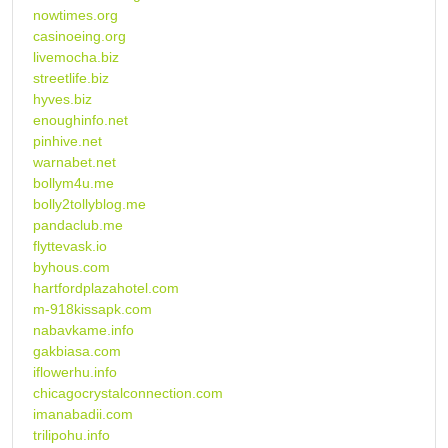
nowtimes.org
casinoeing.org
livemocha.biz
streetlife.biz
hyves.biz
enoughinfo.net
pinhive.net
warnabet.net
bollym4u.me
bolly2tollyblog.me
pandaclub.me
flyttevask.io
byhous.com
hartfordplazahotel.com
m-918kissapk.com
nabavkame.info
gakbiasa.com
iflowerhu.info
chicagocrystalconnection.com
imanabadii.com
trilipohu.info