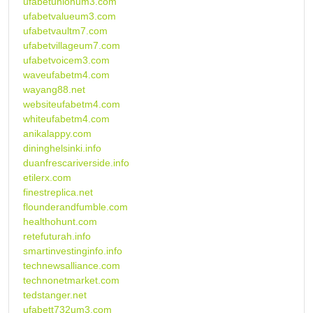
ufabetunionum3.com
ufabetvalueum3.com
ufabetvaultm7.com
ufabetvillageum7.com
ufabetvoicem3.com
waveufabetm4.com
wayang88.net
websiteufabetm4.com
whiteufabetm4.com
anikalappy.com
dininghelsinki.info
duanfrescariverside.info
etilerx.com
finestreplica.net
flounderandfumble.com
healthohunt.com
retefuturah.info
smartinvestinginfo.info
technewsalliance.com
technonetmarket.com
tedstanger.net
ufabett732um3.com