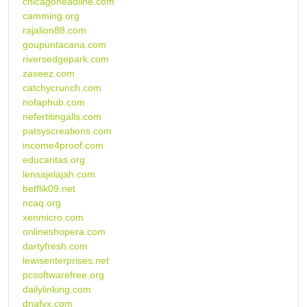
chicagoheadline.com
camming.org
rajalion88.com
goupuntacana.com
riversedgepark.com
zaseez.com
catchycrunch.com
nofaphub.com
nefertitingalls.com
patsyscreations.com
income4proof.com
educaritas.org
lensajelajah.com
betflik09.net
ncaq.org
xenmicro.com
onlineshopera.com
dartyfresh.com
lewisenterprises.net
pcsoftwarefree.org
dailylinking.com
dnafyx.com