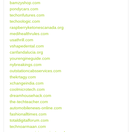
bamzyshop.com
pondycars.com
techonfutures.com
techoologic.com
raspberryketonescanada.org
medihealthrules.com
usathrill.com
vshapedental.com
canfandalucia.org
yourengineguide.com
nybreakings.com
outstationcabsservices.com
thekrtagy.com
xchangeindia.com
coolmicrotech.com
dreamhousehack.com
the-techteacher.com
automobilenews-online.com
fashionalltimes.com
totaldigitalforum.com
technoarmaan.com