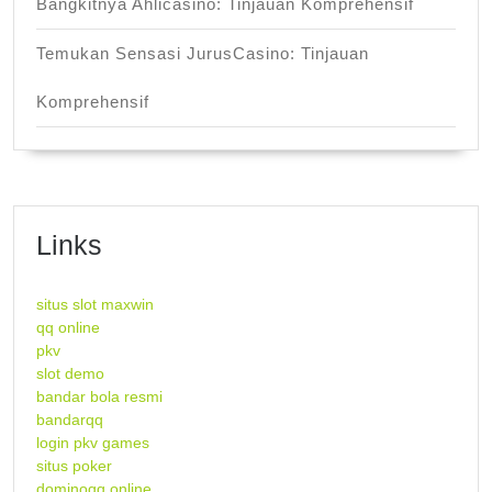
Bangkitnya Ahlicasino: Tinjauan Komprehensif
Temukan Sensasi JurusCasino: Tinjauan
Komprehensif
Links
situs slot maxwin
qq online
pkv
slot demo
bandar bola resmi
bandarqq
login pkv games
situs poker
dominoqq online