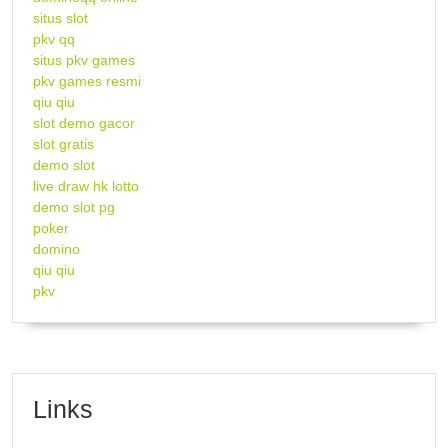
situs slot
pkv qq
situs pkv games
pkv games resmi
qiu qiu
slot demo gacor
slot gratis
demo slot
live draw hk lotto
demo slot pg
poker
domino
qiu qiu
pkv
Links