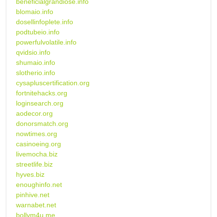
beneficialgrandiose.info
blomaio.info
dosellinfoplete.info
podtubeio.info
powerfulvolatile.info
qvidsio.info
shumaio.info
slotherio.info
cysapluscertification.org
fortnitehacks.org
loginsearch.org
aodecor.org
donorsmatch.org
nowtimes.org
casinoeing.org
livemocha.biz
streetlife.biz
hyves.biz
enoughinfo.net
pinhive.net
warnabet.net
bollym4u.me