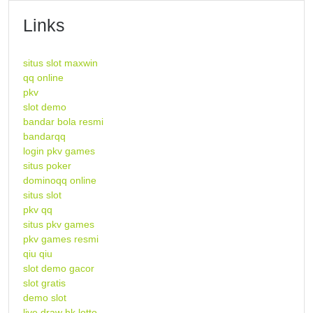
Links
situs slot maxwin
qq online
pkv
slot demo
bandar bola resmi
bandarqq
login pkv games
situs poker
dominoqq online
situs slot
pkv qq
situs pkv games
pkv games resmi
qiu qiu
slot demo gacor
slot gratis
demo slot
live draw hk lotto