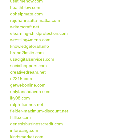
usetimenow.com
healthblow.com
gohelpmate.com
rajdhani-satta-matka.com
writerscraft.net
elearning-childprotection.com
wrestling4mena.com
knowledgeforall.info
brand2lastio.com
usadigitalservices.com
socialhoppers.com
creativedream.net
n2315.com
getwebonline.com
onlyfansheaven.com
lky08.com
ralph-fiennes.net
fielder-maximum-discount.net
fitfllex.com
genesisbusinesscredit.com
inforuang.com
kindsmarket.com