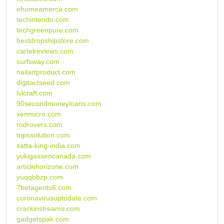
ehomeamerca.com
techintendo.com
techgreenpure.com
bestdropshipstore.com
cartelreviews.com
surfsway.com
nailartproduct.com
digitactseed.com
lvlcraft.com
90secondmoneyloans.com
xenmicro.com
rodrovers.com
tripssolution.com
satta-king-india.com
yukigassencanada.com
articlehorizone.com
yuqqbbzp.com
7betagents6.com
coronavirusuptodate.com
crackinstreams.com
gadgetspak.com