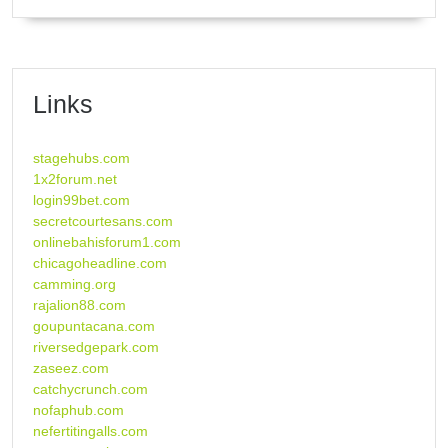
Links
stagehubs.com
1x2forum.net
login99bet.com
secretcourtesans.com
onlinebahisforum1.com
chicagoheadline.com
camming.org
rajalion88.com
goupuntacana.com
riversedgepark.com
zaseez.com
catchycrunch.com
nofaphub.com
nefertitingalls.com