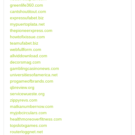
greenlife360.com
cantshoutitout.com
expressufabet.biz
mypuertoplata.net
thepioneerxpress.com
howtofixissue.com
teamufabet.biz
webfullform.com
allviddownload.com
decorsmag.com
gamblingcasinonews.com
universitiesofamerica.net
progameofbrands.com
qbreview.org
servicewueste.org
zippyrevs.com
matkanumbernow.com
myjobcirculars.com
healthmoreoverfitness.com
topslotxgames.com
routerloggnet.net