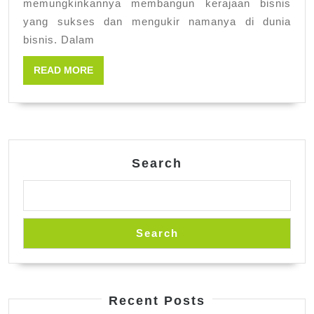
memungkinkannya membangun kerajaan bisnis
Goldw
yang sukses dan mengukir namanya di dunia
Sekil
bisnis. Dalam
tenta
Strate
READ
READ MORE
MORE
Bisni
Inova
Search
Search
Recent Posts