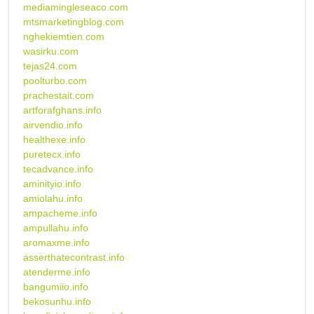
mediamingleseaco.com
mtsmarketingblog.com
nghekiemtien.com
wasirku.com
tejas24.com
poolturbo.com
prachestait.com
artforafghans.info
airvendio.info
healthexe.info
puretecx.info
tecadvance.info
aminityio.info
amiolahu.info
ampacheme.info
ampullahu.info
aromaxme.info
asserthatecontrast.info
atenderme.info
bangumiio.info
bekosunhu.info