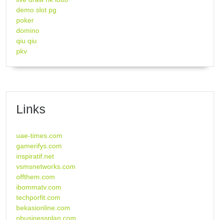
demo slot pg
poker
domino
qiu qiu
pkv
Links
uae-times.com
gamerifys.com
inspiratif.net
vsmsnetworks.com
offthem.com
ibommatv.com
techporfit.com
bekasionline.com
nbusinessplan.com