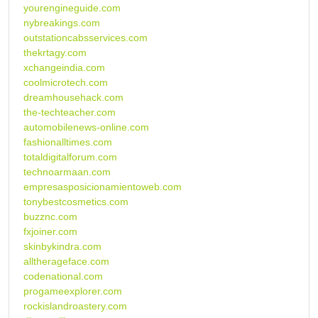
yourengineguide.com
nybreakings.com
outstationcabsservices.com
thekrtagy.com
xchangeindia.com
coolmicrotech.com
dreamhousehack.com
the-techteacher.com
automobilenews-online.com
fashionalltimes.com
totaldigitalforum.com
technoarmaan.com
empresasposicionamientoweb.com
tonybestcosmetics.com
buzznc.com
fxjoiner.com
skinbykindra.com
alltherageface.com
codenational.com
progameexplorer.com
rockislandroastery.com