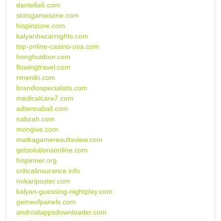
dantella6.com
slotsgamesone.com
hispinzone.com
kalyanbazarnights.com
top-online-casino-usa.com
honghuidoor.com
flowingtravel.com
nineniki.com
brandiospecialists.com
medicalcare7.com
adtennaball.com
nabzah.com
mongive.com
matkagameresultsview.com
getsolutionsonline.com
hispinner.org
criticalinsurance.info
nokariposter.com
kalyan-guessing-nightplay.com
gameofpanels.com
androidappsdownloader.com