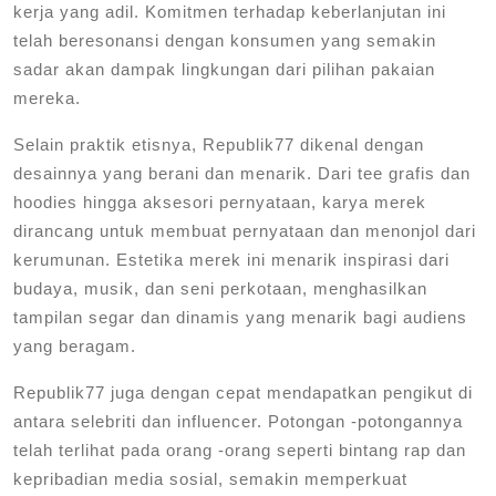
kerja yang adil. Komitmen terhadap keberlanjutan ini
telah beresonansi dengan konsumen yang semakin
sadar akan dampak lingkungan dari pilihan pakaian
mereka.
Selain praktik etisnya, Republik77 dikenal dengan
desainnya yang berani dan menarik. Dari tee grafis dan
hoodies hingga aksesori pernyataan, karya merek
dirancang untuk membuat pernyataan dan menonjol dari
kerumunan. Estetika merek ini menarik inspirasi dari
budaya, musik, dan seni perkotaan, menghasilkan
tampilan segar dan dinamis yang menarik bagi audiens
yang beragam.
Republik77 juga dengan cepat mendapatkan pengikut di
antara selebriti dan influencer. Potongan -potongannya
telah terlihat pada orang -orang seperti bintang rap dan
kepribadian media sosial, semakin memperkuat