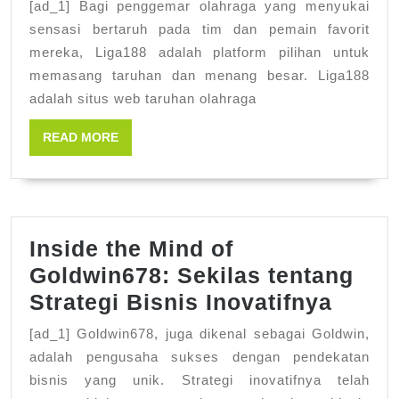
[ad_1] Bagi penggemar olahraga yang menyukai
Par
sensasi bertaruh pada tim dan pemain favorit
Pen
mereka, Liga188 adalah platform pilihan untuk
memasang taruhan dan menang besar. Liga188
Olah
adalah situs web taruhan olahraga
Bert
dan
READ
READ MORE
MORE
Men
Bes
Inside the Mind of
Goldwin678: Sekilas tentang
Insid
Strategi Bisnis Inovatifnya
the
[ad_1] Goldwin678, juga dikenal sebagai Goldwin,
Mind
adalah pengusaha sukses dengan pendekatan
of
bisnis yang unik. Strategi inovatifnya telah