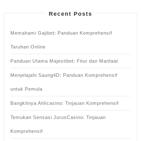
Recent Posts
Memahami Gajibet: Panduan Komprehensif
Taruhan Online
Panduan Utama Majestibet: Fitur dan Manfaat
Menjelajahi Saung4D: Panduan Komprehensif
untuk Pemula
Bangkitnya Ahlicasino: Tinjauan Komprehensif
Temukan Sensasi JurusCasino: Tinjauan
Komprehensif