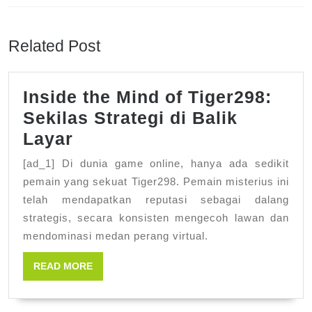
Previous
Next
post:
post:
Related Post
Inside the Mind of Tiger298:
Sekilas Strategi di Balik
Inside
Layar
the
[ad_1] Di dunia game online, hanya ada sedikit
Mind
pemain yang sekuat Tiger298. Pemain misterius ini
of
telah mendapatkan reputasi sebagai dalang
strategis, secara konsisten mengecoh lawan dan
Tiger298:
mendominasi medan perang virtual.
Sekilas
Strategi
READ
READ MORE
di
MORE
Balik