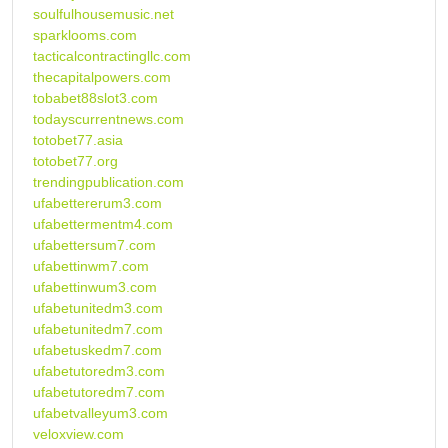
soulfulhousemusic.net
sparklooms.com
tacticalcontractingllc.com
thecapitalpowers.com
tobabet88slot3.com
todayscurrentnews.com
totobet77.asia
totobet77.org
trendingpublication.com
ufabettererum3.com
ufabettermentm4.com
ufabettersum7.com
ufabettinwm7.com
ufabettinwum3.com
ufabetunitedm3.com
ufabetunitedm7.com
ufabetuskedm7.com
ufabetutoredm3.com
ufabetutoredm7.com
ufabetvalleyum3.com
veloxview.com