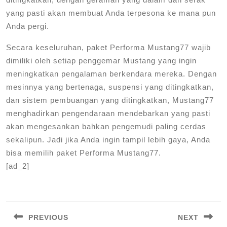
yang pasti akan membuat Anda terpesona ke mana pun
Anda pergi.
Secara keseluruhan, paket Performa Mustang77 wajib
dimiliki oleh setiap penggemar Mustang yang ingin
meningkatkan pengalaman berkendara mereka. Dengan
mesinnya yang bertenaga, suspensi yang ditingkatkan,
dan sistem pembuangan yang ditingkatkan, Mustang77
menghadirkan pengendaraan mendebarkan yang pasti
akan mengesankan bahkan pengemudi paling cerdas
sekalipun. Jadi jika Anda ingin tampil lebih gaya, Anda
bisa memilih paket Performa Mustang77.
[ad_2]
Post
navigation
PREVIOUS
NEXT