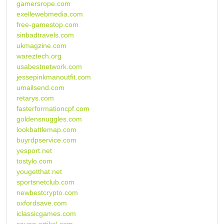
gamersrope.com
exellewebmedia.com
free-gamestop.com
sinbadtravels.com
ukmagzine.com
wareztech.org
usabestnetwork.com
jessepinkmanoutfit.com
umailsend.com
retarys.com
fasterformationcpf.com
goldensnuggles.com
lookbattlemap.com
buyrdpservice.com
yesport.net
tostylo.com
yougetthat.net
sportsnetclub.com
newbestcrypto.com
oxfordsave.com
iclassicgames.com