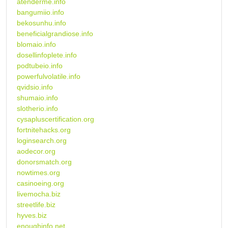
atenderme.info
bangumiio.info
bekosunhu.info
beneficialgrandiose.info
blomaio.info
dosellinfoplete.info
podtubeio.info
powerfulvolatile.info
qvidsio.info
shumaio.info
slotherio.info
cysapluscertification.org
fortnitehacks.org
loginsearch.org
aodecor.org
donorsmatch.org
nowtimes.org
casinoeing.org
livemocha.biz
streetlife.biz
hyves.biz
enoughinfo.net