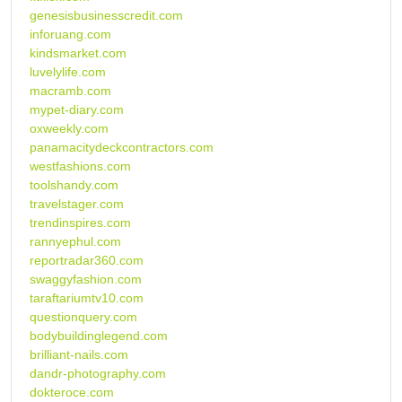
genesisbusinesscredit.com
inforuang.com
kindsmarket.com
luvelylife.com
macramb.com
mypet-diary.com
oxweekly.com
panamacitydeckcontractors.com
westfashions.com
toolshandy.com
travelstager.com
trendinspires.com
rannyephul.com
reportradar360.com
swaggyfashion.com
taraftariumtv10.com
questionquery.com
bodybuildinglegend.com
brilliant-nails.com
dandr-photography.com
dokteroce.com