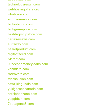
technologyresult.com
webhostingoffers.org
whatszow.com
ehomeamerca.com
techintendo.com
techgreenpure.com
bestdropshipstore.com
cartelreviews.com
surfsway.com
nailartproduct.com
digitactseed.com
lvlcraft.com
90secondmoneyloans.com
xenmicro.com
rodrovers.com
tripssolution.com
satta-king-india.com
yukigassencanada.com
articlehorizone.com
yuqqbbzp.com
7betagents6.com