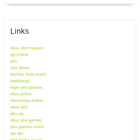
Links
situs slot maxwin
qq online
pkv
slot demo
bandar bola resmi
bandarqq
login pkv games
situs poker
dominoqq online
situs slot
pkv qq
situs pkv games
pkv games resmi
qiu qiu
slot demo gacor