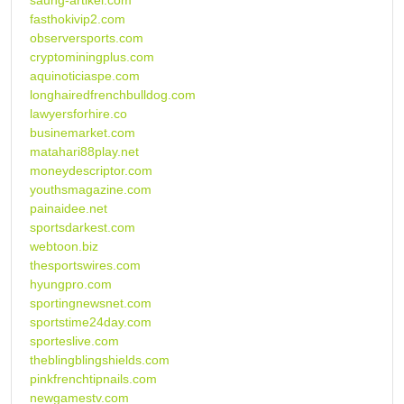
saung-artikel.com
fasthokivip2.com
observersports.com
cryptominingplus.com
aquinoticiaspe.com
longhairedfrenchbulldog.com
lawyersforhire.co
businemarket.com
matahari88play.net
moneydescriptor.com
youthsmagazine.com
painaidee.net
sportsdarkest.com
webtoon.biz
thesportswires.com
hyungpro.com
sportingnewsnet.com
sportstime24day.com
sporteslive.com
theblingblingshields.com
pinkfrenchtipnails.com
newgamestv.com