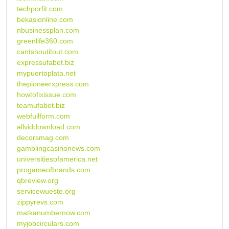
techporfit.com
bekasionline.com
nbusinessplan.com
greenlife360.com
cantshoutitout.com
expressufabet.biz
mypuertoplata.net
thepioneerxpress.com
howtofixissue.com
teamufabet.biz
webfullform.com
allviddownload.com
decorsmag.com
gamblingcasinonews.com
universitiesofamerica.net
progameofbrands.com
qbreview.org
servicewueste.org
zippyrevs.com
matkanumbernow.com
myjobcirculars.com