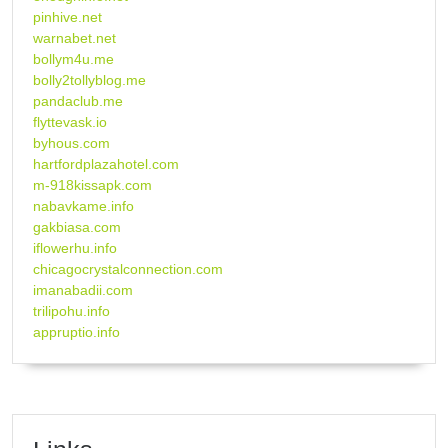
pinhive.net
warnabet.net
bollym4u.me
bolly2tollyblog.me
pandaclub.me
flyttevask.io
byhous.com
hartfordplazahotel.com
m-918kissapk.com
nabavkame.info
gakbiasa.com
iflowerhu.info
chicagocrystalconnection.com
imanabadii.com
trilipohu.info
appruptio.info