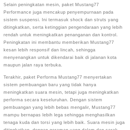
Selain peningkatan mesin, paket Mustang77
Performance juga mencakup penyempurnaan pada
sistem suspensi. Ini termasuk shock dan struts yang
ditingkatkan, serta ketinggian pengendaraan yang lebih
rendah untuk meningkatkan penanganan dan kontrol.
Peningkatan ini membantu memberikan Mustang77
kesan lebih responsif dan lincah, sehingga
menyenangkan untuk dikendarai baik di jalanan kota
maupun jalan raya terbuka.
Terakhir, paket Performa Mustang77 menyertakan
sistem pembuangan baru yang tidak hanya
meningkatkan suara mesin, tetapi juga meningkatkan
performa secara keseluruhan. Dengan sistem
pembuangan yang lebih bebas mengalir, Mustang77
mampu bernapas lebih lega sehingga menghasilkan
tenaga kuda dan torsi yang lebih baik. Suara mesin juga
ditingkatkan, dengan geraman yang dalam dan serak