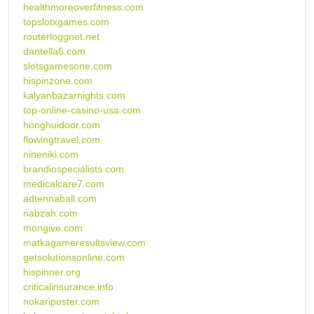
healthmoreoverfitness.com
topslotxgames.com
routerloggnet.net
dantella6.com
slotsgamesone.com
hispinzone.com
kalyanbazarnights.com
top-online-casino-usa.com
honghuidoor.com
flowingtravel.com
nineniki.com
brandiospecialists.com
medicalcare7.com
adtennaball.com
nabzah.com
mongive.com
matkagameresultsview.com
getsolutionsonline.com
hispinner.org
criticalinsurance.info
nokariposter.com