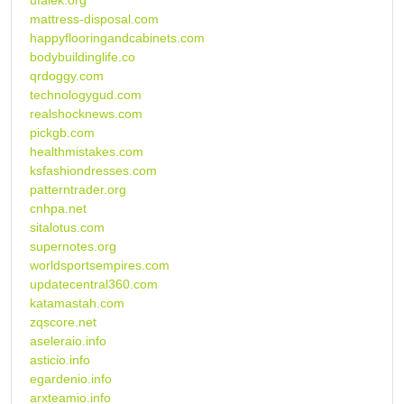
ufalek.org
mattress-disposal.com
happyflooringandcabinets.com
bodybuildinglife.co
qrdoggy.com
technologygud.com
realshocknews.com
pickgb.com
healthmistakes.com
ksfashiondresses.com
patterntrader.org
cnhpa.net
sitalotus.com
supernotes.org
worldsportsempires.com
updatecentral360.com
katamastah.com
zqscore.net
aseleraio.info
asticio.info
egardenio.info
arxteamio.info