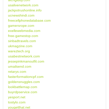
techgiddy.com
usalivenetwork.com
jackpotrushonline.info
ucnewshindi.com
freecellphonedatabase.com
gamersrope.com
exellewebmedia.com
free-gamestop.com
sinbadtravels.com
ukmagzine.com
wareztech.org
usabestnetwork.com
jessepinkmanoutfit.com
umailsend.com
retarys.com
fasterformationcpf.com
goldensnuggles.com
lookbattlemap.com
buyrdpservice.com
yesport.net
tostylo.com
yougetthat.net