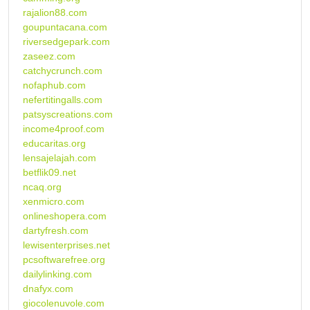
rajalion88.com
goupuntacana.com
riversedgepark.com
zaseez.com
catchycrunch.com
nofaphub.com
nefertitingalls.com
patsyscreations.com
income4proof.com
educaritas.org
lensajelajah.com
betflik09.net
ncaq.org
xenmicro.com
onlineshopera.com
dartyfresh.com
lewisenterprises.net
pcsoftwarefree.org
dailylinking.com
dnafyx.com
giocolenuvole.com