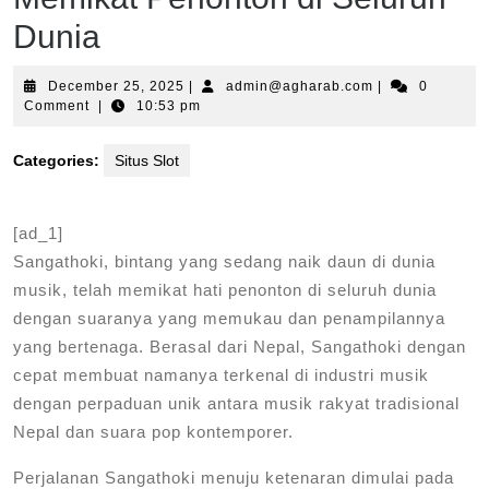
Dunia
December
admin@agharab
December 25, 2025
|
admin@agharab.com
|
0
25,
Comment
|
10:53 pm
2025
Categories:
Situs Slot
[ad_1]
Sangathoki, bintang yang sedang naik daun di dunia
musik, telah memikat hati penonton di seluruh dunia
dengan suaranya yang memukau dan penampilannya
yang bertenaga. Berasal dari Nepal, Sangathoki dengan
cepat membuat namanya terkenal di industri musik
dengan perpaduan unik antara musik rakyat tradisional
Nepal dan suara pop kontemporer.
Perjalanan Sangathoki menuju ketenaran dimulai pada