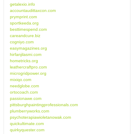
getalexio.info
accountaudittaxcon.com
prymprint.com
sportkeeda.org
besttimespend.com
careandcure.biz
cogniyo.com
easymagazines.org
hirfanjilasmi.com
hometricks.org
leathercraftpro.com
microgridpower.org
mixiqo.com
needglobe.com
ortocoach.com
passionawe.com
pittsburghpaintingprofessionals.com
plumberryworks.com
psychoterapiawioletanowak.com
quickultimate.com
quirkyquester.com