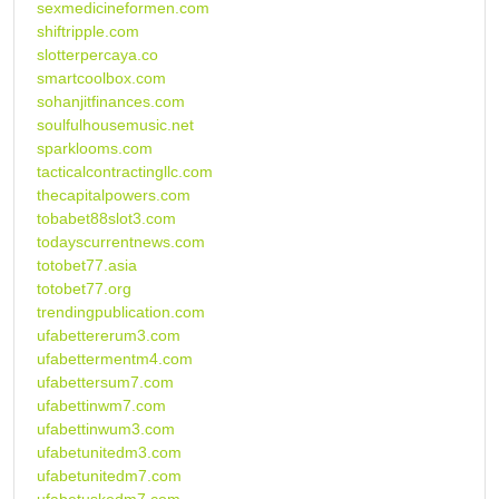
sexmedicineformen.com
shiftripple.com
slotterpercaya.co
smartcoolbox.com
sohanjitfinances.com
soulfulhousemusic.net
sparklooms.com
tacticalcontractingllc.com
thecapitalpowers.com
tobabet88slot3.com
todayscurrentnews.com
totobet77.asia
totobet77.org
trendingpublication.com
ufabettererum3.com
ufabettermentm4.com
ufabettersum7.com
ufabettinwm7.com
ufabettinwum3.com
ufabetunitedm3.com
ufabetunitedm7.com