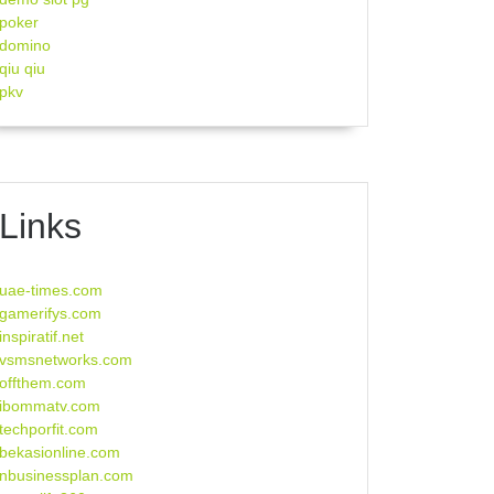
poker
domino
qiu qiu
pkv
Links
uae-times.com
gamerifys.com
inspiratif.net
vsmsnetworks.com
offthem.com
ibommatv.com
techporfit.com
bekasionline.com
nbusinessplan.com