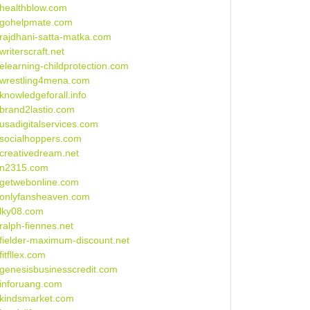
healthblow.com
gohelpmate.com
rajdhani-satta-matka.com
writerscraft.net
elearning-childprotection.com
wrestling4mena.com
knowledgeforall.info
brand2lastio.com
usadigitalservices.com
socialhoppers.com
creativedream.net
n2315.com
getwebonline.com
onlyfansheaven.com
lky08.com
ralph-fiennes.net
fielder-maximum-discount.net
fitfllex.com
genesisbusinesscredit.com
inforuang.com
kindsmarket.com