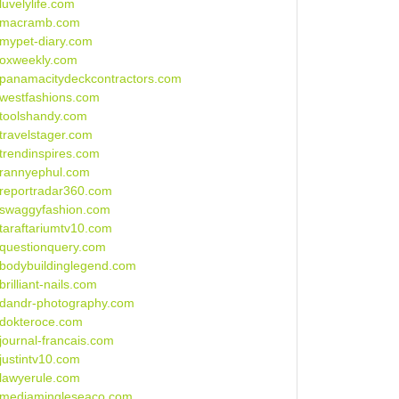
luvelylife.com
macramb.com
mypet-diary.com
oxweekly.com
panamacitydeckcontractors.com
westfashions.com
toolshandy.com
travelstager.com
trendinspires.com
rannyephul.com
reportradar360.com
swaggyfashion.com
taraftariumtv10.com
questionquery.com
bodybuildinglegend.com
brilliant-nails.com
dandr-photography.com
dokteroce.com
journal-francais.com
justintv10.com
lawyerule.com
mediamingleseaco.com