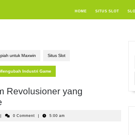
HOME
SITUS SLOT
SL
Rupiah untuk Maxwin
Situs Slot
 Mengubah Industri Game
rm Revolusioner yang
e
admin@agharab.com
|
0 Comment
|
5:00 am