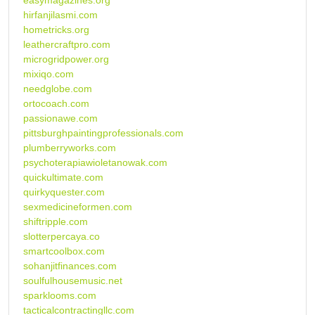
easymagazines.org
hirfanjilasmi.com
hometricks.org
leathercraftpro.com
microgridpower.org
mixiqo.com
needglobe.com
ortocoach.com
passionawe.com
pittsburghpaintingprofessionals.com
plumberryworks.com
psychoterapiawioletanowak.com
quickultimate.com
quirkyquester.com
sexmedicineformen.com
shiftripple.com
slotterpercaya.co
smartcoolbox.com
sohanjitfinances.com
soulfulhousemusic.net
sparklooms.com
tacticalcontractingllc.com