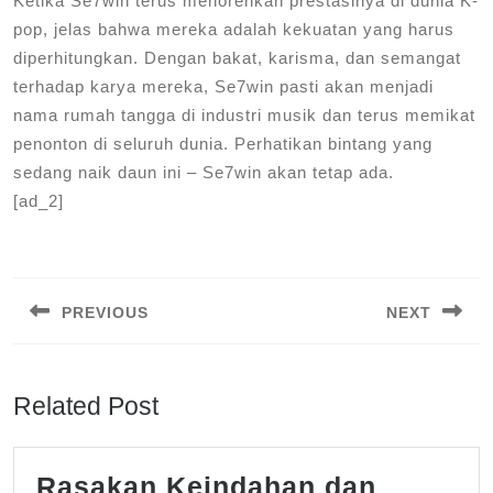
Ketika Se7win terus menorehkan prestasinya di dunia K-
pop, jelas bahwa mereka adalah kekuatan yang harus
diperhitungkan. Dengan bakat, karisma, dan semangat
terhadap karya mereka, Se7win pasti akan menjadi
nama rumah tangga di industri musik dan terus memikat
penonton di seluruh dunia. Perhatikan bintang yang
sedang naik daun ini – Se7win akan tetap ada.
[ad_2]
Post
navigation
PREVIOUS
NEXT
Previous
Next
post:
post:
Related Post
Rasakan Keindahan dan