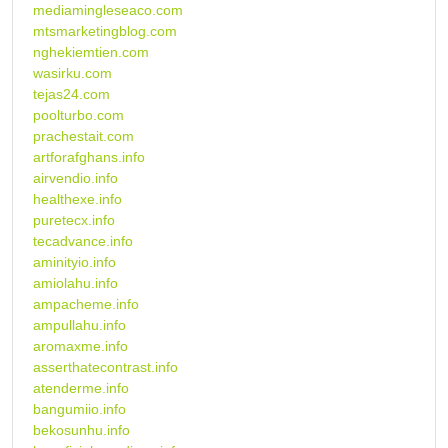
mediamingleseaco.com
mtsmarketingblog.com
nghekiemtien.com
wasirku.com
tejas24.com
poolturbo.com
prachestait.com
artforafghans.info
airvendio.info
healthexe.info
puretecx.info
tecadvance.info
aminityio.info
amiolahu.info
ampacheme.info
ampullahu.info
aromaxme.info
asserthatecontrast.info
atenderme.info
bangumiio.info
bekosunhu.info