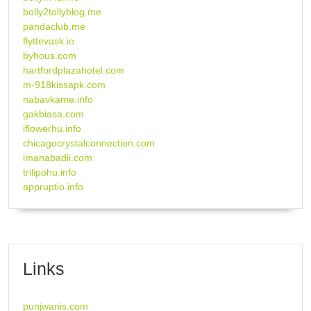
bolly2tollyblog.me
pandaclub.me
flyttevask.io
byhous.com
hartfordplazahotel.com
m-918kissapk.com
nabavkame.info
gakbiasa.com
iflowerhu.info
chicagocrystalconnection.com
imanabadii.com
trilipohu.info
appruptio.info
Links
punjwanis.com