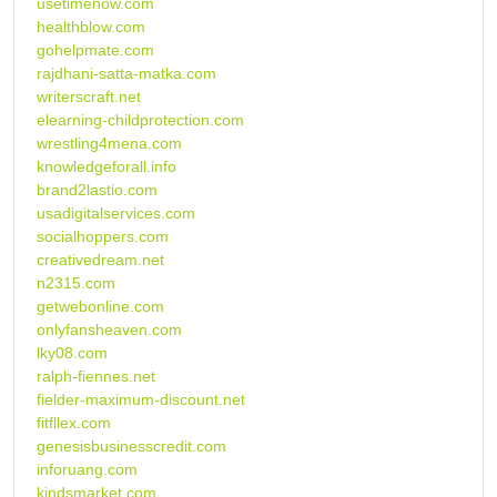
usetimenow.com
healthblow.com
gohelpmate.com
rajdhani-satta-matka.com
writerscraft.net
elearning-childprotection.com
wrestling4mena.com
knowledgeforall.info
brand2lastio.com
usadigitalservices.com
socialhoppers.com
creativedream.net
n2315.com
getwebonline.com
onlyfansheaven.com
lky08.com
ralph-fiennes.net
fielder-maximum-discount.net
fitfllex.com
genesisbusinesscredit.com
inforuang.com
kindsmarket.com