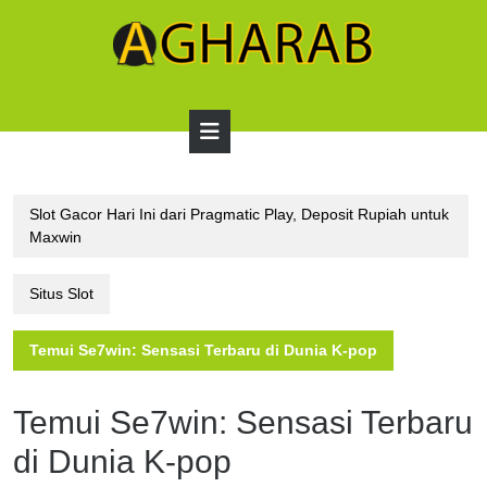
Skip
to
content
Open
Button
Slot Gacor Hari Ini dari Pragmatic Play, Deposit Rupiah untuk
Maxwin
Situs Slot
Temui Se7win: Sensasi Terbaru di Dunia K-pop
Temui Se7win: Sensasi Terbaru
di Dunia K-pop