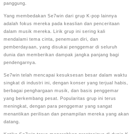
panggung.
Yang membedakan Se7win dari grup K-pop lainnya
adalah fokus mereka pada keaslian dan penceritaan
dalam musik mereka. Lirik grup ini sering kali
mendalami tema cinta, penemuan diri, dan
pemberdayaan, yang disukai penggemar di seluruh
dunia dan memberikan dampak jangka panjang bagi
pendengarnya.
Se7win telah mencapai kesuksesan besar dalam waktu
singkat di industri ini, dengan konser yang terjual habis,
berbagai penghargaan musik, dan basis penggemar
yang berkembang pesat. Popularitas grup ini terus
meningkat, dengan para penggemar yang sangat
menantikan perilisan dan penampilan mereka yang akan
datang.