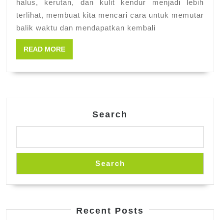
Anti
halus, kerutan, dan kulit kendur menjadi lebih
terlihat, membuat kita mencari cara untuk memutar
Penuaan
balik waktu dan mendapatkan kembali
yang
Diidamkan
READ
READ MORE
MORE
Kulit
Anda
Search
Search
Recent Posts