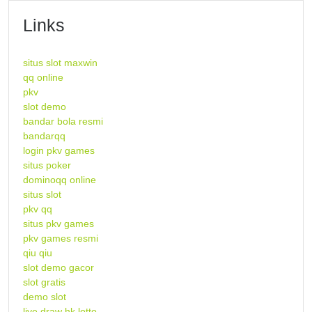
Links
situs slot maxwin
qq online
pkv
slot demo
bandar bola resmi
bandarqq
login pkv games
situs poker
dominoqq online
situs slot
pkv qq
situs pkv games
pkv games resmi
qiu qiu
slot demo gacor
slot gratis
demo slot
live draw hk lotto