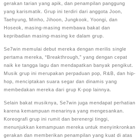
gerakan tarian yang apik, dan penampilan panggung
yang karismatik. Grup ini terdiri dari anggota Joon,
Taehyung, Minho, Jihoon, Jungkook, Yoongi, dan
Hoseok, masing-masing membawa bakat dan
kepribadian masing-masing ke dalam grup.
Se7win memulai debut mereka dengan merilis single
pertama mereka, “Breakthrough,” yang dengan cepat
naik ke tangga lagu dan mendapatkan banyak pengikut.
Musik grup ini merupakan perpaduan pop, R&B, dan hip-
hop, menciptakan suara segar dan dinamis yang
membedakan mereka dari grup K-pop lainnya.
Selain bakat musiknya, Se7win juga mendapat perhatian
karena kemampuan menarinya yang mengesankan.
Koreografi grup ini rumit dan berenergi tinggi,
menunjukkan kemampuan mereka untuk menyinkronkan
gerakan dan memberikan penampilan yang kuat di atas