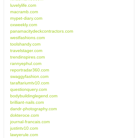
luvelylife.com
macramb.com
mypet-diary.com
oxweekly.com
panamacitydeckcontractors.com
westfashions.com
toolshandy.com
travelstager.com
trendinspires.com
rannyephul.com
reportradar360.com
swaggyfashion.com
taraftariumtv10.com
questionquery.com
bodybuildinglegend.com
brilliant-nails.com
dandr-photography.com
dokteroce.com
journal-francais.com
justintv10.com
lawyerule.com