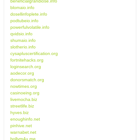
beneficialgrandiose.info
blomaio.info
dosellinfoplete.info
podtubeio.info
powerfulvolatile.info
qvidsio.info
shumaio.info
slotherio.info
cysapluscertification.org
fortnitehacks.org
loginsearch.org
aodecor.org
donorsmatch.org
nowtimes.org
casinoeing.org
livemocha.biz
streetlife.biz
hyves.biz
enoughinfo.net
pinhive.net
warnabet.net
bollym4u.me