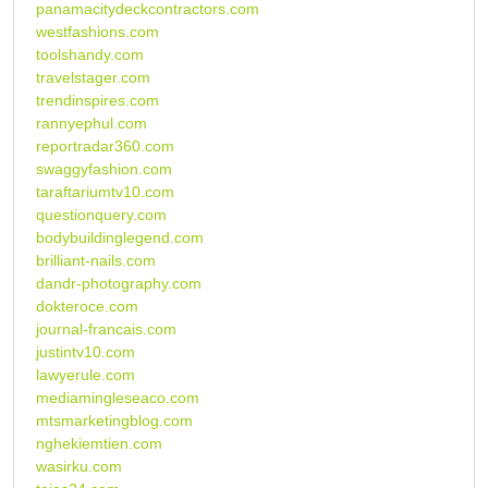
panamacitydeckcontractors.com
westfashions.com
toolshandy.com
travelstager.com
trendinspires.com
rannyephul.com
reportradar360.com
swaggyfashion.com
taraftariumtv10.com
questionquery.com
bodybuildinglegend.com
brilliant-nails.com
dandr-photography.com
dokteroce.com
journal-francais.com
justintv10.com
lawyerule.com
mediamingleseaco.com
mtsmarketingblog.com
nghekiemtien.com
wasirku.com