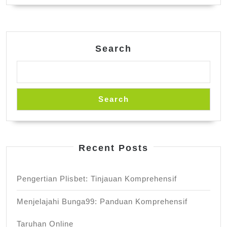
Search
Search
Recent Posts
Pengertian Plisbet: Tinjauan Komprehensif
Menjelajahi Bunga99: Panduan Komprehensif
Taruhan Online