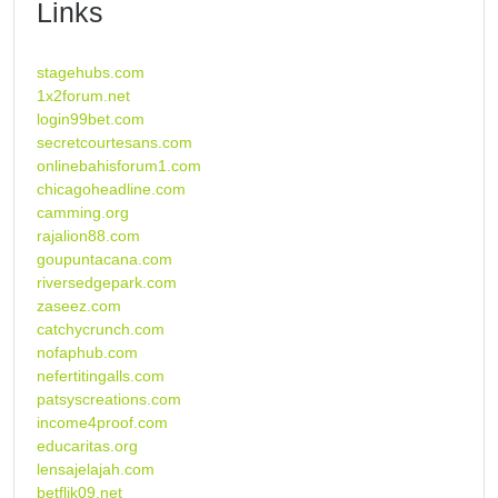
Links
stagehubs.com
1x2forum.net
login99bet.com
secretcourtesans.com
onlinebahisforum1.com
chicagoheadline.com
camming.org
rajalion88.com
goupuntacana.com
riversedgepark.com
zaseez.com
catchycrunch.com
nofaphub.com
nefertitingalls.com
patsyscreations.com
income4proof.com
educaritas.org
lensajelajah.com
betflik09.net