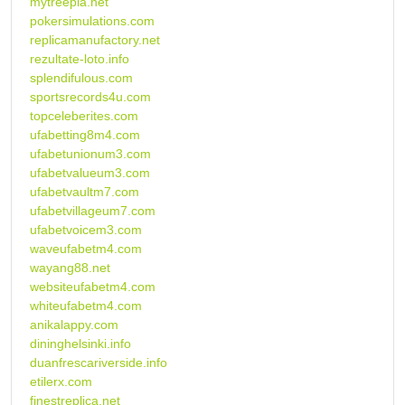
mytreepla.net
pokersimulations.com
replicamanufactory.net
rezultate-loto.info
splendifulous.com
sportsrecords4u.com
topceleberites.com
ufabetting8m4.com
ufabetunionum3.com
ufabetvalueum3.com
ufabetvaultm7.com
ufabetvillageum7.com
ufabetvoicem3.com
waveufabetm4.com
wayang88.net
websiteufabetm4.com
whiteufabetm4.com
anikalappy.com
dininghelsinki.info
duanfrescariverside.info
etilerx.com
finestreplica.net