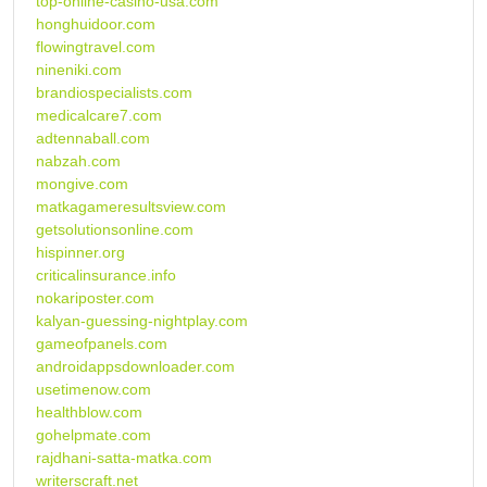
top-online-casino-usa.com
honghuidoor.com
flowingtravel.com
nineniki.com
brandiospecialists.com
medicalcare7.com
adtennaball.com
nabzah.com
mongive.com
matkagameresultsview.com
getsolutionsonline.com
hispinner.org
criticalinsurance.info
nokariposter.com
kalyan-guessing-nightplay.com
gameofpanels.com
androidappsdownloader.com
usetimenow.com
healthblow.com
gohelpmate.com
rajdhani-satta-matka.com
writerscraft.net