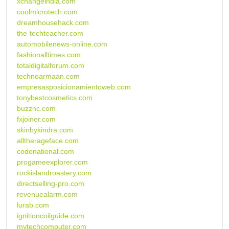
xchangeindia.com
coolmicrotech.com
dreamhousehack.com
the-techteacher.com
automobilenews-online.com
fashionalltimes.com
totaldigitalforum.com
technoarmaan.com
empresasposicionamientoweb.com
tonybestcosmetics.com
buzznc.com
fxjoiner.com
skinbykindra.com
alltherageface.com
codenational.com
progameexplorer.com
rockislandroastery.com
directselling-pro.com
revenuealarm.com
lurab.com
ignitioncoilguide.com
mytechcomputer.com