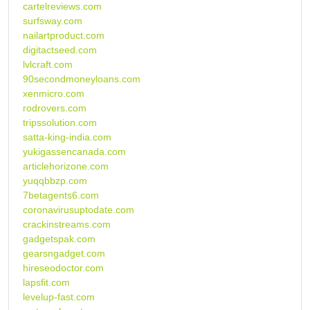
cartelreviews.com
surfsway.com
nailartproduct.com
digitactseed.com
lvlcraft.com
90secondmoneyloans.com
xenmicro.com
rodrovers.com
tripssolution.com
satta-king-india.com
yukigassencanada.com
articlehorizone.com
yuqqbbzp.com
7betagents6.com
coronavirusuptodate.com
crackinstreams.com
gadgetspak.com
gearsngadget.com
hireseodoctor.com
lapsfit.com
levelup-fast.com