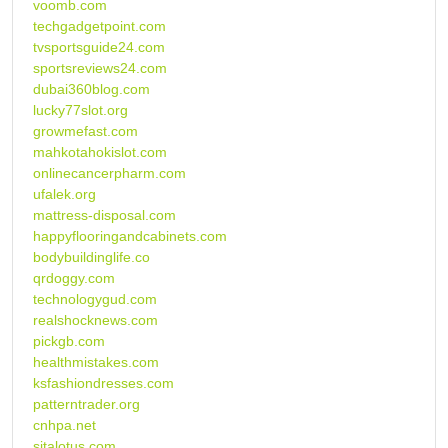
voomb.com
techgadgetpoint.com
tvsportsguide24.com
sportsreviews24.com
dubai360blog.com
lucky77slot.org
growmefast.com
mahkotahokislot.com
onlinecancerpharm.com
ufalek.org
mattress-disposal.com
happyflooringandcabinets.com
bodybuildinglife.co
qrdoggy.com
technologygud.com
realshocknews.com
pickgb.com
healthmistakes.com
ksfashiondresses.com
patterntrader.org
cnhpa.net
sitalotus.com