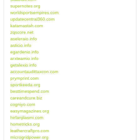
supernotes.org
worldsportsempires.com
updatecentral360.com
katamastah.com
zqscore.net
aseleraio.info
asticio.info
egardenio.info
arxteamio.info
getalexio.info
accountaudittaxcon.com
prymprint.com
sportkeeda.org
besttimespend.com
careandcure.biz
cogniyo.com
easymagazines.org
hirfanjilasmi.com
hometricks.org
leathercraftpro.com
microgridpower.org