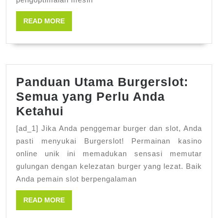
Digital
READ
READ MORE
MORE
Panduan Utama Burgerslot:
Semua yang Perlu Anda
Panduan
Ketahui
Utama
[ad_1] Jika Anda penggemar burger dan slot, Anda
Burgerslot:
pasti menyukai Burgerslot! Permainan kasino
Semua
online unik ini memadukan sensasi memutar
gulungan dengan kelezatan burger yang lezat. Baik
yang
Anda pemain slot berpengalaman
Perlu
Anda
READ
READ MORE
Ketahui
MORE