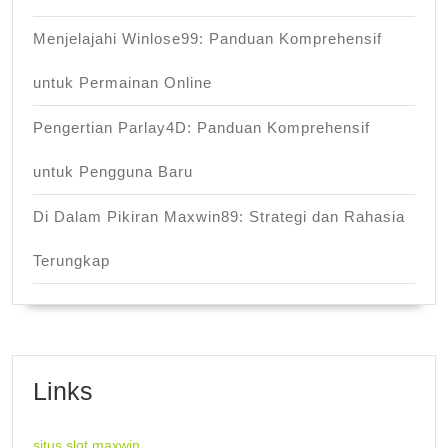
Menjelajahi Winlose99: Panduan Komprehensif
untuk Permainan Online
Pengertian Parlay4D: Panduan Komprehensif
untuk Pengguna Baru
Di Dalam Pikiran Maxwin89: Strategi dan Rahasia
Terungkap
Links
situs slot maxwin