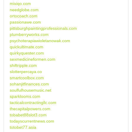
mixiqo.com
needglobe.com
ortocoach.com
passionawe.com
pittsburghpaintingprofessionals.com
plumberryworks.com
psychoterapiawioletanowak.com
quickultimate.com
quirkyquester.com
sexmedicineformen.com
shiftripple.com
slotterpercaya.co
smartcoolbox.com
sohanjitfinances.com
soulfulhousemusic.net
sparklooms.com
tacticalcontractingllc.com
thecapitalpowers.com
tobabet88slot3.com
todayscurrentnews.com
totobet77.asia