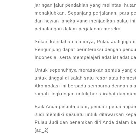
jaringan jalur pendakian yang melintasi hut
menakjubkan. Sepanjang perjalanan, para 
dan hewan langka yang menjadikan pulau i
petualangan dalam perjalanan mereka.
Selain keindahan alamnya, Pulau Judi juga 
Pengunjung dapat berinteraksi dengan pendu
Indonesia, serta mempelajari adat istiadat d
Untuk sepenuhnya merasakan semua yang di
untuk tinggal di salah satu resor atau home
Akomodasi ini berpadu sempurna dengan al
ramah lingkungan untuk beristirahat dan mem
Baik Anda pecinta alam, pencari petualangan
Judi memiliki sesuatu untuk ditawarkan ke
Pulau Judi dan benamkan diri Anda dalam ke
[ad_2]