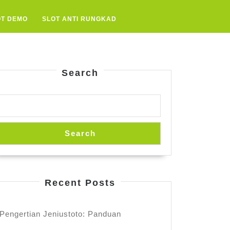
OT DEMO
SLOT ANTI RUNGKAD
Search
Search
Recent Posts
Pengertian Jeniustoto: Panduan