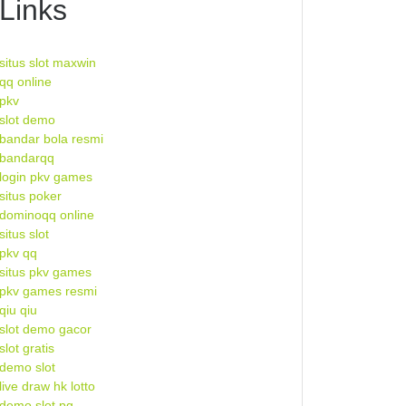
Links
situs slot maxwin
qq online
pkv
slot demo
bandar bola resmi
bandarqq
login pkv games
situs poker
dominoqq online
situs slot
pkv qq
situs pkv games
pkv games resmi
qiu qiu
slot demo gacor
slot gratis
demo slot
live draw hk lotto
demo slot pg