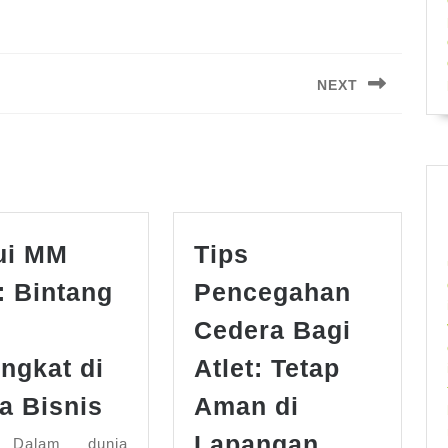
NEXT
Next
post:
ui MM
Tips
: Bintang
Pencegahan
g
Cedera Bagi
ngkat di
Atlet: Tetap
Temui
a Bisnis
Aman di
MM
Tips
Lapangan
] Dalam dunia