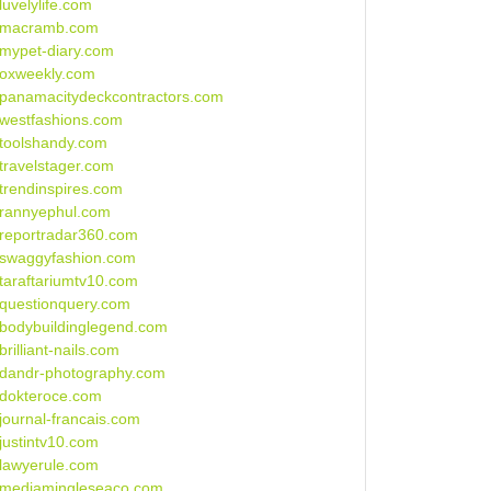
luvelylife.com
macramb.com
mypet-diary.com
oxweekly.com
panamacitydeckcontractors.com
westfashions.com
toolshandy.com
travelstager.com
trendinspires.com
rannyephul.com
reportradar360.com
swaggyfashion.com
taraftariumtv10.com
questionquery.com
bodybuildinglegend.com
brilliant-nails.com
dandr-photography.com
dokteroce.com
journal-francais.com
justintv10.com
lawyerule.com
mediamingleseaco.com