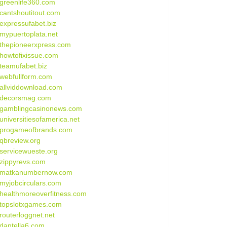
greenlife360.com
an
cantshoutitout.com
expressufabet.biz
mypuertoplata.net
thepioneerxpress.com
howtofixissue.com
teamufabet.biz
webfullform.com
allviddownload.com
decorsmag.com
gamblingcasinonews.com
universitiesofamerica.net
progameofbrands.com
qbreview.org
servicewueste.org
zippyrevs.com
matkanumbernow.com
myjobcirculars.com
healthmoreoverfitness.com
topslotxgames.com
routerloggnet.net
dantella6.com