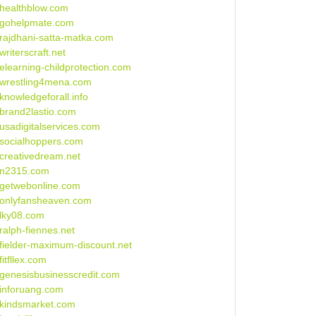
healthblow.com
gohelpmate.com
rajdhani-satta-matka.com
writerscraft.net
elearning-childprotection.com
wrestling4mena.com
knowledgeforall.info
brand2lastio.com
usadigitalservices.com
socialhoppers.com
creativedream.net
n2315.com
getwebonline.com
onlyfansheaven.com
lky08.com
ralph-fiennes.net
fielder-maximum-discount.net
fitfllex.com
genesisbusinesscredit.com
inforuang.com
kindsmarket.com