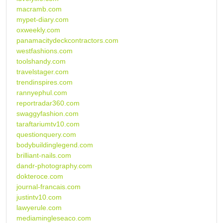
macramb.com
mypet-diary.com
oxweekly.com
panamacitydeckcontractors.com
westfashions.com
toolshandy.com
travelstager.com
trendinspires.com
rannyephul.com
reportradar360.com
swaggyfashion.com
taraftariumtv10.com
questionquery.com
bodybuildinglegend.com
brilliant-nails.com
dandr-photography.com
dokteroce.com
journal-francais.com
justintv10.com
lawyerule.com
mediamingleseaco.com