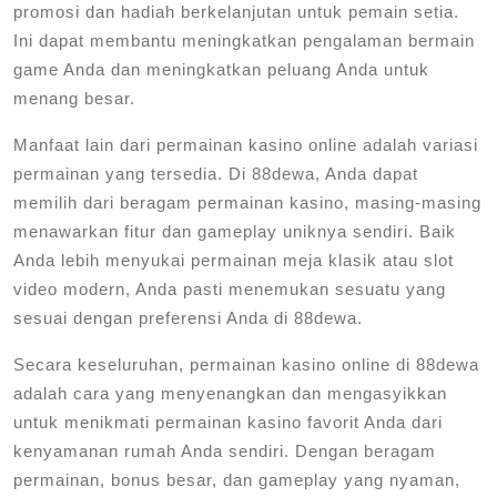
promosi dan hadiah berkelanjutan untuk pemain setia.
Ini dapat membantu meningkatkan pengalaman bermain
game Anda dan meningkatkan peluang Anda untuk
menang besar.
Manfaat lain dari permainan kasino online adalah variasi
permainan yang tersedia. Di 88dewa, Anda dapat
memilih dari beragam permainan kasino, masing-masing
menawarkan fitur dan gameplay uniknya sendiri. Baik
Anda lebih menyukai permainan meja klasik atau slot
video modern, Anda pasti menemukan sesuatu yang
sesuai dengan preferensi Anda di 88dewa.
Secara keseluruhan, permainan kasino online di 88dewa
adalah cara yang menyenangkan dan mengasyikkan
untuk menikmati permainan kasino favorit Anda dari
kenyamanan rumah Anda sendiri. Dengan beragam
permainan, bonus besar, dan gameplay yang nyaman,