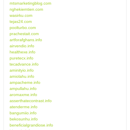
mtsmarketingblog.com
nghekiemtien.com
wasirku.com
tejas24.com
poolturbo.com
prachestait.com
artforafghans.info
airvendio.info
healthexe.info
puretecx.info
tecadvance.info
aminityio.info
amiolahu.info
ampacheme.info
ampullahu.info
aromaxme.info
asserthatecontrast.info
atenderme.info
bangumiio.info
bekosunhu.info
beneficialgrandiose.info