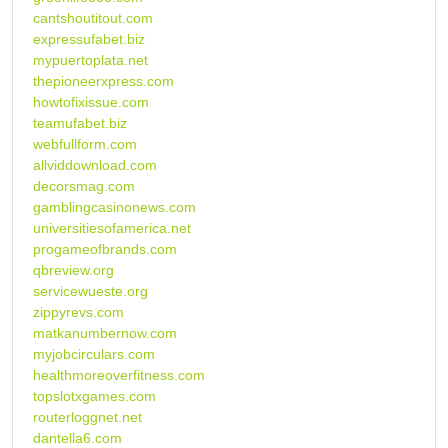
cantshoutitout.com
expressufabet.biz
mypuertoplata.net
thepioneerxpress.com
howtofixissue.com
teamufabet.biz
webfullform.com
allviddownload.com
decorsmag.com
gamblingcasinonews.com
universitiesofamerica.net
progameofbrands.com
qbreview.org
servicewueste.org
zippyrevs.com
matkanumbernow.com
myjobcirculars.com
healthmoreoverfitness.com
topslotxgames.com
routerloggnet.net
dantella6.com