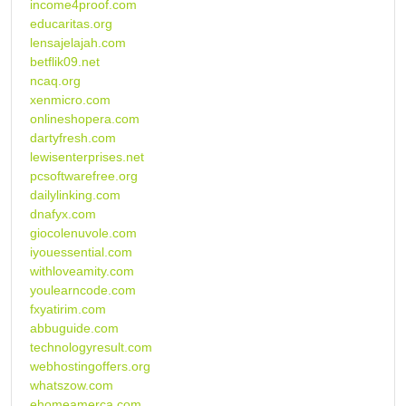
income4proof.com
educaritas.org
lensajelajah.com
betflik09.net
ncaq.org
xenmicro.com
onlineshopera.com
dartyfresh.com
lewisenterprises.net
pcsoftwarefree.org
dailylinking.com
dnafyx.com
giocolenuvole.com
iyouessential.com
withloveamity.com
youlearncode.com
fxyatirim.com
abbuguide.com
technologyresult.com
webhostingoffers.org
whatszow.com
ehomeamerca.com