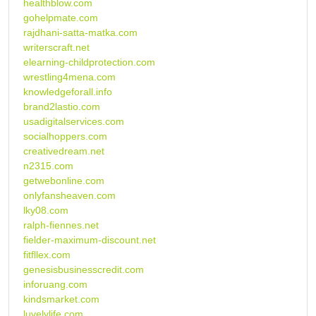
healthblow.com
gohelpmate.com
rajdhani-satta-matka.com
writerscraft.net
elearning-childprotection.com
wrestling4mena.com
knowledgeforall.info
brand2lastio.com
usadigitalservices.com
socialhoppers.com
creativedream.net
n2315.com
getwebonline.com
onlyfansheaven.com
lky08.com
ralph-fiennes.net
fielder-maximum-discount.net
fitfllex.com
genesisbusinesscredit.com
inforuang.com
kindsmarket.com
luvelylife.com