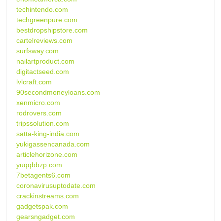
techintendo.com
techgreenpure.com
bestdropshipstore.com
cartelreviews.com
surfsway.com
nailartproduct.com
digitactseed.com
lvlcraft.com
90secondmoneyloans.com
xenmicro.com
rodrovers.com
tripssolution.com
satta-king-india.com
yukigassencanada.com
articlehorizone.com
yuqqbbzp.com
7betagents6.com
coronavirusuptodate.com
crackinstreams.com
gadgetspak.com
gearsngadget.com