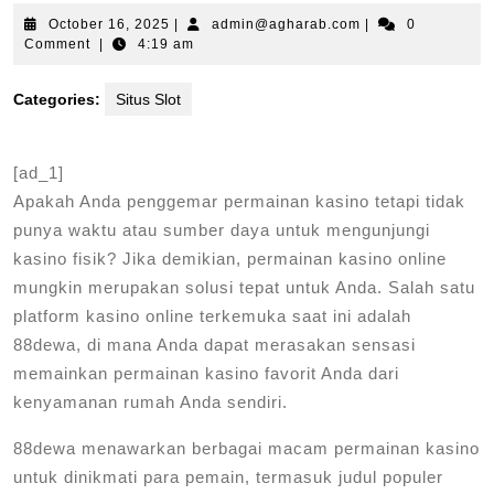
October
admin@agharab.c
October 16, 2025
|
admin@agharab.com
|
0
16,
Comment
|
4:19 am
2025
Categories:
Situs Slot
[ad_1]
Apakah Anda penggemar permainan kasino tetapi tidak
punya waktu atau sumber daya untuk mengunjungi
kasino fisik? Jika demikian, permainan kasino online
mungkin merupakan solusi tepat untuk Anda. Salah satu
platform kasino online terkemuka saat ini adalah
88dewa, di mana Anda dapat merasakan sensasi
memainkan permainan kasino favorit Anda dari
kenyamanan rumah Anda sendiri.
88dewa menawarkan berbagai macam permainan kasino
untuk dinikmati para pemain, termasuk judul populer