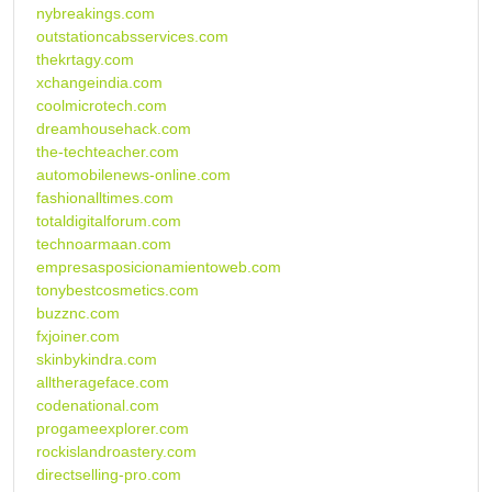
nybreakings.com
outstationcabsservices.com
thekrtagy.com
xchangeindia.com
coolmicrotech.com
dreamhousehack.com
the-techteacher.com
automobilenews-online.com
fashionalltimes.com
totaldigitalforum.com
technoarmaan.com
empresasposicionamientoweb.com
tonybestcosmetics.com
buzznc.com
fxjoiner.com
skinbykindra.com
alltherageface.com
codenational.com
progameexplorer.com
rockislandroastery.com
directselling-pro.com