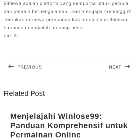
88dewa adalah platform yang sempurna untuk pemula
dan pemain berpengalaman. Jadi mengapa menunggu?
Temukan serunya permainan kasino online di 88dewa
hari ini dan mulailah menang besar!
[ad_2]
Post
navigation
PREVIOUS
NEXT
Previous
Next
post:
post:
Related Post
Menjelajahi Winlose99:
Panduan Komprehensif untuk
Menjelajahi
Permainan Online