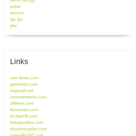
demo slot pg
poker
domino
qiu qiu
pkv
Links
uae-times.com
gamerifys.com
inspiratif.net
vsmsnetworks.com
offthem.com
ibommatv.com
techporfit.com
bekasionline.com
nbusinessplan.com
greenlife360.com