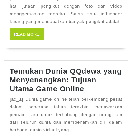
Petir99:
hati jutaan pengikut dengan foto dan video
menggemaskan mereka. Salah satu influencer
Influencer
kucing yang mendapatkan banyak pengikut adalah
Kucing
yang
READ
READ MORE
MORE
Menggemaskan
Temukan Dunia QQdewa yang
Menyenangkan: Tujuan
Temukan
Utama Game Online
Dunia
[ad_1] Dunia game online telah berkembang pesat
QQdewa
dalam beberapa tahun terakhir, menawarkan
yang
pemain cara untuk terhubung dengan orang lain
dari seluruh dunia dan membenamkan diri dalam
Menyenangk
berbagai dunia virtual yang