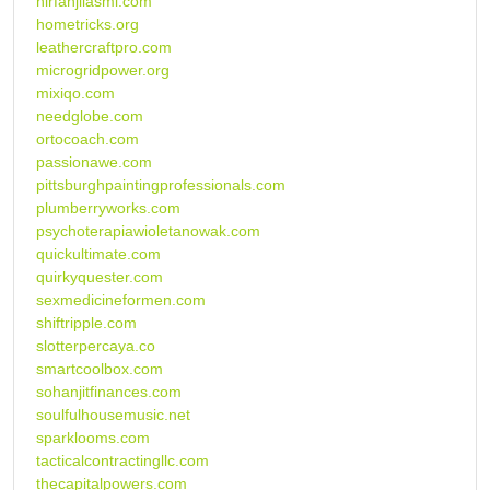
hirfanjilasmi.com
hometricks.org
leathercraftpro.com
microgridpower.org
mixiqo.com
needglobe.com
ortocoach.com
passionawe.com
pittsburghpaintingprofessionals.com
plumberryworks.com
psychoterapiawioletanowak.com
quickultimate.com
quirkyquester.com
sexmedicineformen.com
shiftripple.com
slotterpercaya.co
smartcoolbox.com
sohanjitfinances.com
soulfulhousemusic.net
sparklooms.com
tacticalcontractingllc.com
thecapitalpowers.com