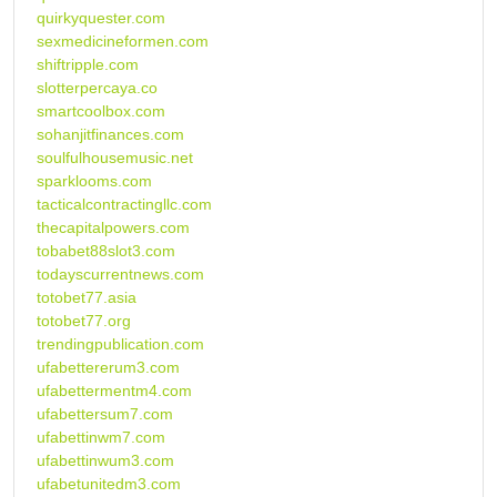
quirkyquester.com
sexmedicineformen.com
shiftripple.com
slotterpercaya.co
smartcoolbox.com
sohanjitfinances.com
soulfulhousemusic.net
sparklooms.com
tacticalcontractingllc.com
thecapitalpowers.com
tobabet88slot3.com
todayscurrentnews.com
totobet77.asia
totobet77.org
trendingpublication.com
ufabettererum3.com
ufabettermentm4.com
ufabettersum7.com
ufabettinwm7.com
ufabettinwum3.com
ufabetunitedm3.com