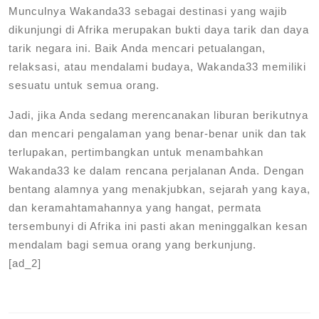
Munculnya Wakanda33 sebagai destinasi yang wajib
dikunjungi di Afrika merupakan bukti daya tarik dan daya
tarik negara ini. Baik Anda mencari petualangan,
relaksasi, atau mendalami budaya, Wakanda33 memiliki
sesuatu untuk semua orang.
Jadi, jika Anda sedang merencanakan liburan berikutnya
dan mencari pengalaman yang benar-benar unik dan tak
terlupakan, pertimbangkan untuk menambahkan
Wakanda33 ke dalam rencana perjalanan Anda. Dengan
bentang alamnya yang menakjubkan, sejarah yang kaya,
dan keramahtamahannya yang hangat, permata
tersembunyi di Afrika ini pasti akan meninggalkan kesan
mendalam bagi semua orang yang berkunjung.
[ad_2]
Post