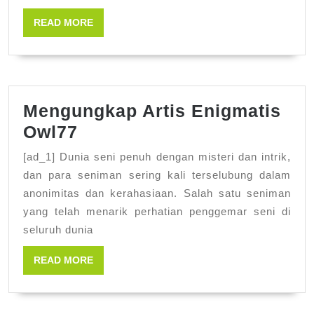
Dapat
Meningkatkan
READ
READ MORE
MORE
Kekebalan
Tubuh
Anda
Mengungkap Artis Enigmatis
Mengungkap
Owl77
Artis
[ad_1] Dunia seni penuh dengan misteri dan intrik,
Enigmatis
dan para seniman sering kali terselubung dalam
Owl77
anonimitas dan kerahasiaan. Salah satu seniman
yang telah menarik perhatian penggemar seni di
seluruh dunia
READ
READ MORE
MORE