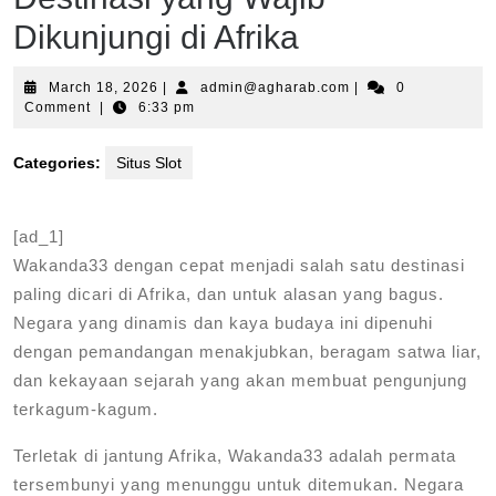
Dikunjungi di Afrika
March
admin@agharab.co
March 18, 2026
|
admin@agharab.com
|
0
18,
Comment
|
6:33 pm
2026
Categories:
Situs Slot
[ad_1]
Wakanda33 dengan cepat menjadi salah satu destinasi
paling dicari di Afrika, dan untuk alasan yang bagus.
Negara yang dinamis dan kaya budaya ini dipenuhi
dengan pemandangan menakjubkan, beragam satwa liar,
dan kekayaan sejarah yang akan membuat pengunjung
terkagum-kagum.
Terletak di jantung Afrika, Wakanda33 adalah permata
tersembunyi yang menunggu untuk ditemukan. Negara