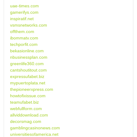
uae-times.com
gamerifys.com
inspiratif.net
vsmsnetworks.com
offthem.com
ibommatv.com
techporfit.com
bekasionline.com
nbusinessplan.com
greenlife360.com
cantshoutitout.com
expressufabet.biz
mypuertoplata.net
thepioneerxpress.com
howtofixissue.com
teamufabet.biz
webfullform.com
allviddownload.com
decorsmag.com
gamblingcasinonews.com
universitiesofamerica.net