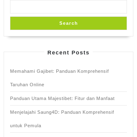
Search
Recent Posts
Memahami Gajibet: Panduan Komprehensif
Taruhan Online
Panduan Utama Majestibet: Fitur dan Manfaat
Menjelajahi Saung4D: Panduan Komprehensif
untuk Pemula