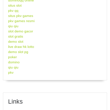
dominoqq online
situs slot
pkv qq
situs pkv games
pkv games resmi
qiu qiu
slot demo gacor
slot gratis
demo slot
live draw hk lotto
demo slot pg
poker
domino
qiu qiu
pkv
Links