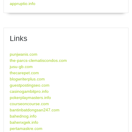
appruptio.info
Links
punjwanis.com
the-parcs-clematiscondos.com
jusu-gb.com
thecarepet.com
blogwriterplus.com
guestpostingseo.com
casinogambitpro.info
pokerplaymasters.info
courseoncourse.com
bantinbatdongsan247.com
bahednog.info
bahenxgek.info
pertamaskre.com