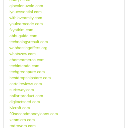
giocolenuvole.com
iyouessential.com
withloveamity.com
youlearncode.com
fxyatirim.com
abbuguide.com
technologyresult.com
webhostingoffers.org
whatszow.com
ehomeamerca.com
techintendo.com
techgreenpure.com
bestdropshipstore.com
cartelreviews.com
surfsway.com
nailartproduct.com
digitactseed.com
lvlcraft.com
90secondmoneyloans.com
xenmicro.com
rodrovers.com