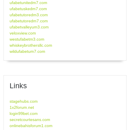
ufabetunitedm7.com
ufabetuskedm7.com
ufabetutoredm3.com
ufabetutoredm7.com
ufabetvalleyum3.com
veloxview.com
westufabetm3.com
whiskeybrothersllc.com
wildufabetum7.com
Links
stagehubs.com
1x2forum.net
login99bet.com
secretcourtesans.com
onlinebahisforum1.com