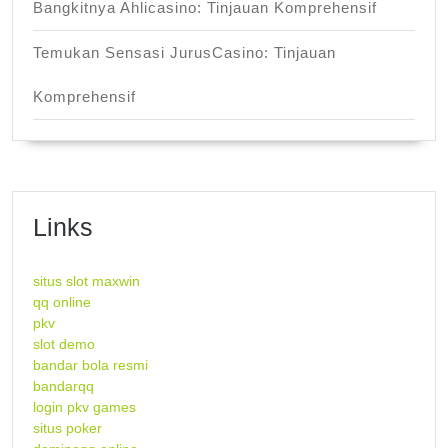
Bangkitnya Ahlicasino: Tinjauan Komprehensif
Temukan Sensasi JurusCasino: Tinjauan
Komprehensif
Links
situs slot maxwin
qq online
pkv
slot demo
bandar bola resmi
bandarqq
login pkv games
situs poker