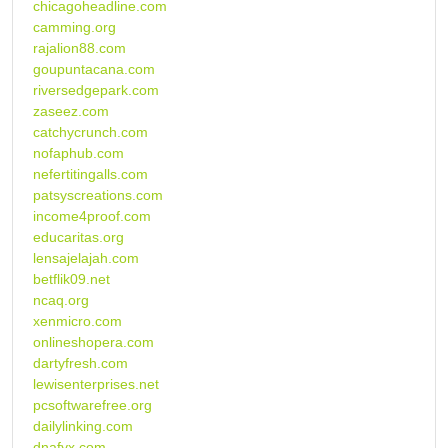
chicagoheadline.com
camming.org
rajalion88.com
goupuntacana.com
riversedgepark.com
zaseez.com
catchycrunch.com
nofaphub.com
nefertitingalls.com
patsyscreations.com
income4proof.com
educaritas.org
lensajelajah.com
betflik09.net
ncaq.org
xenmicro.com
onlineshopera.com
dartyfresh.com
lewisenterprises.net
pcsoftwarefree.org
dailylinking.com
dnafyx.com