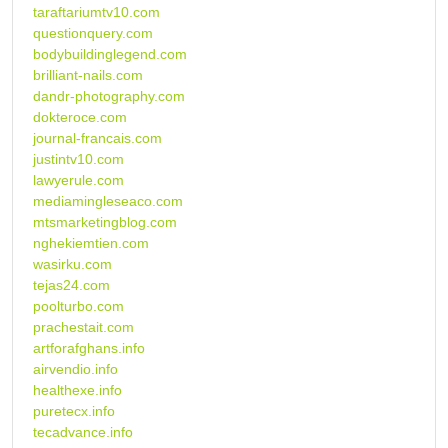
taraftariumtv10.com
questionquery.com
bodybuildinglegend.com
brilliant-nails.com
dandr-photography.com
dokteroce.com
journal-francais.com
justintv10.com
lawyerule.com
mediamingleseaco.com
mtsmarketingblog.com
nghekiemtien.com
wasirku.com
tejas24.com
poolturbo.com
prachestait.com
artforafghans.info
airvendio.info
healthexe.info
puretecx.info
tecadvance.info